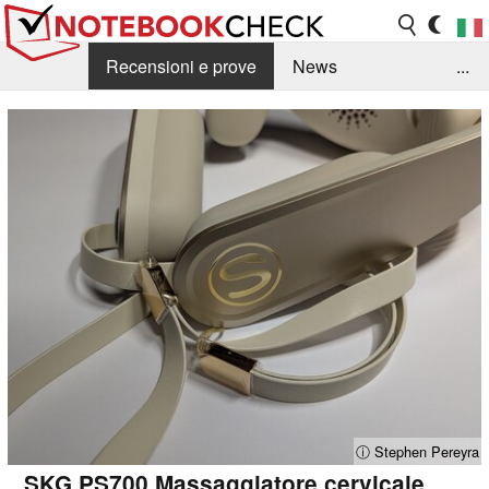
Recensioni e prove
News
...
Raccolta di recensioni
Info Techniche / Tips
Guida agli acquisti
Search
Contact
ⓘ Stephen Pereyra
SKG PS700 Massaggiatore cervicale