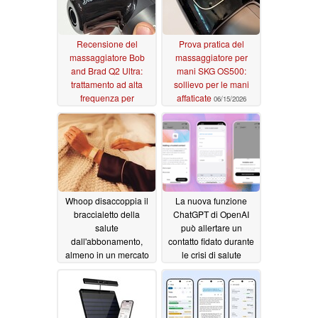
Recensione del
Prova pratica del
massaggiatore Bob
massaggiatore per
and Brad Q2 Ultra:
mani SKG OS500:
trattamento ad alta
sollievo per le mani
frequenza per
affaticate
06/15/2026
sciogliere i nodi
muscolari
06/25/2026
Whoop disaccoppia il
La nuova funzione
braccialetto della
ChatGPT di OpenAI
salute
può allertare un
dall'abbonamento,
contatto fidato durante
almeno in un mercato
le crisi di salute
mentale
05/25/2026
05/09/2026