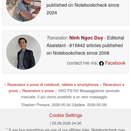
published on Notebookcheck
since
2024
Translator:
Ninh Ngoc Duy
- Editorial
Assistant
- 815842 articles published
on Notebookcheck
since 2008
contact me via:
Facebook
>
Recensioni e prove di notebook, tablets e smartphones
>
Recensioni e
prove
>
Recensioni e prove
> SKG PS700 Massaggiatore cervicale
manuale: Il più vicino possibile a un vero massaggio
Stephen Pereyra, 2026-05-26 (Update: 2026-05-26)
Cookie Settings
| 03.08.2026 04:36
* If you buy something via one of our affiliate links, Notebookcheck may