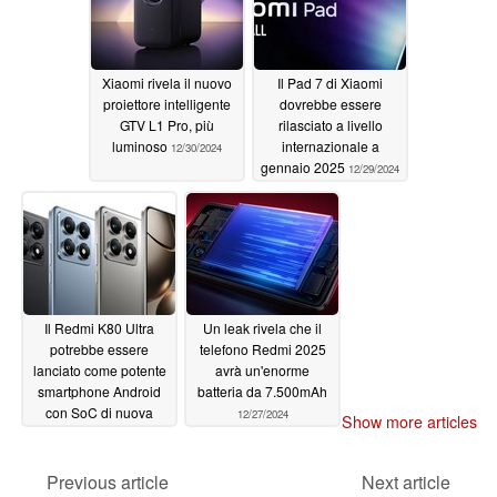
Xiaomi rivela il nuovo
Il Pad 7 di Xiaomi
proiettore intelligente
dovrebbe essere
GTV L1 Pro, più
rilasciato a livello
luminoso
internazionale a
12/30/2024
gennaio 2025
12/29/2024
Il Redmi K80 Ultra
Un leak rivela che il
potrebbe essere
telefono Redmi 2025
lanciato come potente
avrà un'enorme
smartphone Android
batteria da 7.500mAh
con SoC di nuova
12/27/2024
Show more articles
generazione di livello
flagship
12/28/2024
Previous article
Next article