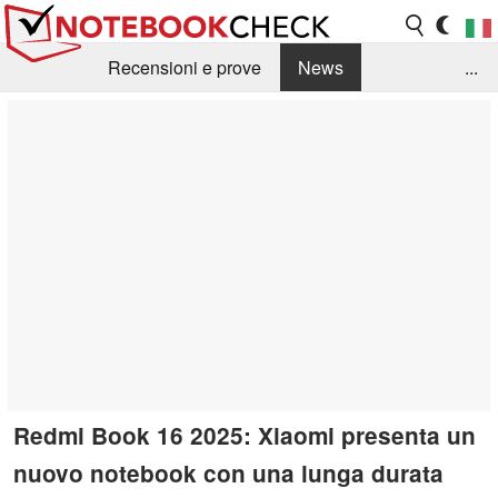
Recensioni e prove
News
...
Raccolta di recensioni
Info Techniche / Tips
Guida agli acquisti
Search
Contact
Redmi Book 16 2025: Xiaomi presenta un
nuovo notebook con una lunga durata