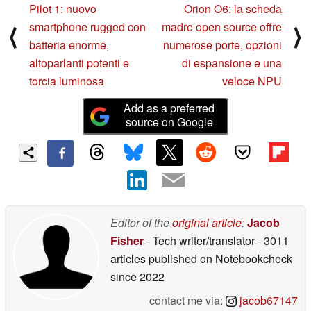
Pilot 1: nuovo
Orion O6: la scheda
smartphone rugged con
madre open source offre
⟨
⟩
batteria enorme,
numerose porte, opzioni
altoparlanti potenti e
di espansione e una
torcia luminosa
veloce NPU
Add as a preferred
source on Google
Editor of the
original article
:
Jacob
Fisher
- Tech writer/translator
- 3011
articles published on Notebookcheck
since 2022
contact me via:
jacob67147