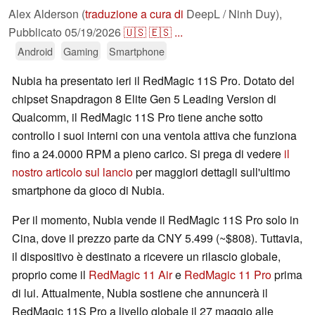
Alex Alderson (
traduzione a cura di
DeepL / Ninh Duy),
Pubblicato
05/19/2026
🇺🇸
🇪🇸
...
Android
Gaming
Smartphone
Nubia ha presentato ieri il RedMagic 11S Pro. Dotato del
chipset Snapdragon 8 Elite Gen 5 Leading Version di
Qualcomm, il RedMagic 11S Pro tiene anche sotto
controllo i suoi interni con una ventola attiva che funziona
fino a 24.0000 RPM a pieno carico. Si prega di vedere
il
nostro articolo sul lancio
per maggiori dettagli sull'ultimo
smartphone da gioco di Nubia.
Per il momento, Nubia vende il RedMagic 11S Pro solo in
Cina, dove il prezzo parte da CNY 5.499 (~$808). Tuttavia,
il dispositivo è destinato a ricevere un rilascio globale,
proprio come il
RedMagic 11 Air
e
RedMagic 11 Pro
prima
di lui. Attualmente, Nubia sostiene che annuncerà il
RedMagic 11S Pro a livello globale il 27 maggio alle