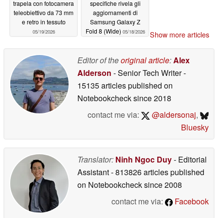
trapela con fotocamera
specifiche rivela gli
teleobiettivo da 73 mm
aggiornamenti di
e retro in tessuto
Samsung Galaxy Z
Fold 8 (Wide)
05/19/2026
05/18/2026
Show more articles
Editor of the
original article
:
Alex
Alderson
- Senior Tech Writer
-
15135 articles published on
Notebookcheck
since 2018
contact me via:
@aldersonaj
,
Bluesky
Translator:
Ninh Ngoc Duy
- Editorial
Assistant
- 813826 articles published
on Notebookcheck
since 2008
contact me via:
Facebook