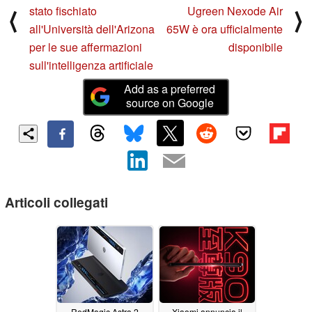
stato fischiato
Ugreen Nexode Air
⟨
⟩
all'Università dell'Arizona
65W è ora ufficialmente
per le sue affermazioni
disponibile
sull'intelligenza artificiale
Add as a preferred
source on Google
Articoli collegati
RedMagic Astra 2
Xiaomi annuncia il