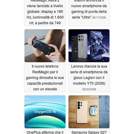
viene lanciato a livello
nuovo smartphone da
globale: display a 185
gaming di punta della
Hz, luminosità di 1.600
serie "Ultra"
06/17/2026
nit, a partire da 749
dollari
07/17/2026
Il nuovo telefono
Lenovo rilancia la sua
RedMagic per il
serie di smartphone da
gaming dimostra le sue
gioco Legion con il
capacità prestazionali
modello Y70 (2026)
con un elevato
05/20/2026
punteggio AnTuTu
05/21/2026
OnePlus afferma che il
Samsung Galaxy S27