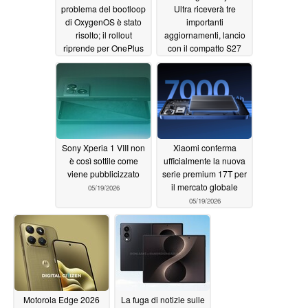
problema del bootloop
Ultra riceverà tre
di OxygenOS è stato
importanti
risolto; il rollout
aggiornamenti, lancio
riprende per OnePlus
con il compatto S27
15, serie 13 e Nord
Pro
05/19/2026
CE6
05/19/2026
Sony Xperia 1 VIII non
Xiaomi conferma
è così sottile come
ufficialmente la nuova
viene pubblicizzato
serie premium 17T per
il mercato globale
05/19/2026
05/19/2026
Motorola Edge 2026
La fuga di notizie sulle