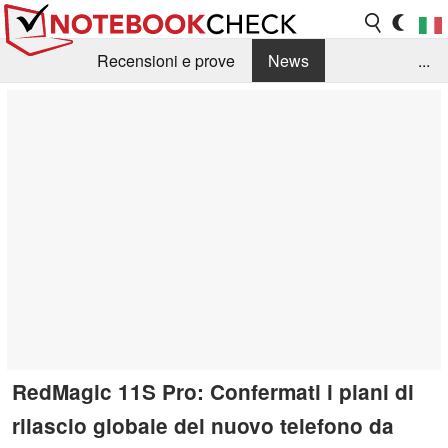
Recensioni e prove
News
...
Raccolta di recensioni
Info Techniche / Tips
Guida agli acquisti
Search
Contact
RedMagic 11S Pro: Confermati i piani di
rilascio globale del nuovo telefono da