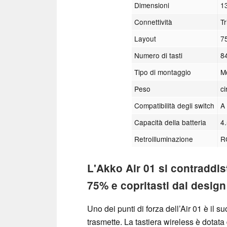
Dimensioni
1
Connettività
T
Layout
7
Numero di tasti
84
Tipo di montaggio
M
Peso
c
Compatibilità degli switch
A 
Capacità della batteria
4
Retroilluminazione
R
L'Akko Air 01 si contraddist
75% e copritasti dal design
Uno dei punti di forza dell’Air 01 è il s
trasmette. La tastiera wireless è dotata