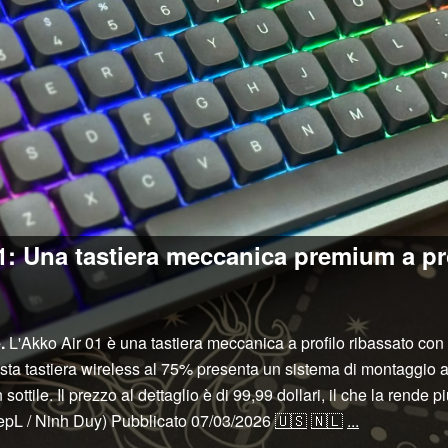
1: Una tastiera meccanica premium a pro
.
L'Akko Air 01 è una tastiera meccanica a profilo ribassato con 
tastiera wireless al 75% presenta un sistema di montaggio a gu
 sottile. Il prezzo al dettaglio è di 99,99 dollari, il che la rende 
pL / Ninh Duy)
Pubblicato
07/03/2026
🇺🇸
🇳🇱
...