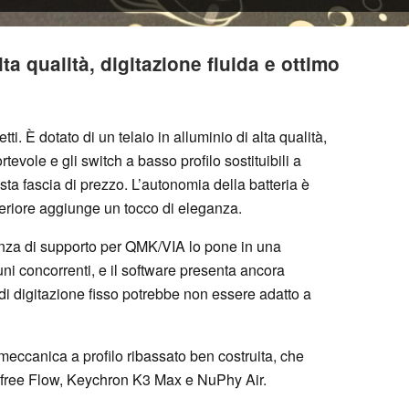
ta qualità, digitazione fluida e ottimo
ti. È dotato di un telaio in alluminio di alta qualità,
tevole e gli switch a basso profilo sostituibili a
ta fascia di prezzo. L’autonomia della batteria è
periore aggiunge un tocco di eleganza.
anza di supporto per QMK/VIA lo pone in una
uni concorrenti, e il software presenta ancora
 di digitazione fisso potrebbe non essere adatto a
 meccanica a profilo ribassato ben costruita, che
Lofree Flow, Keychron K3 Max e NuPhy Air.