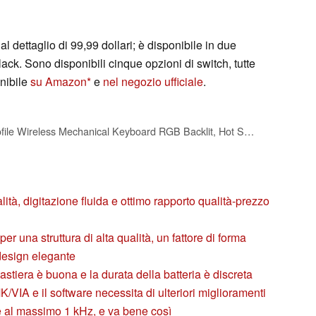
l dettaglio di 99,99 dollari; è disponibile in due
lack. Sono disponibili cinque opzioni di switch, tutte
onibile
su Amazon
e
nel negozio ufficiale
.
Akko Air 01 Low Profile Wireless Mechanical Keyboard RGB Backlit, Hot Swappable Native Mac Layout 2.4GHz/Wired/BT Aluminum Gaming Keyboard, Ink Black, Kailh Cloud Switch
lità, digitazione fluida e ottimo rapporto qualità-prezzo
er una struttura di alta qualità, un fattore di forma
design elegante
tastiera è buona e la durata della batteria è discreta
/VIA e il software necessita di ulteriori miglioramenti
e al massimo 1 kHz, e va bene così