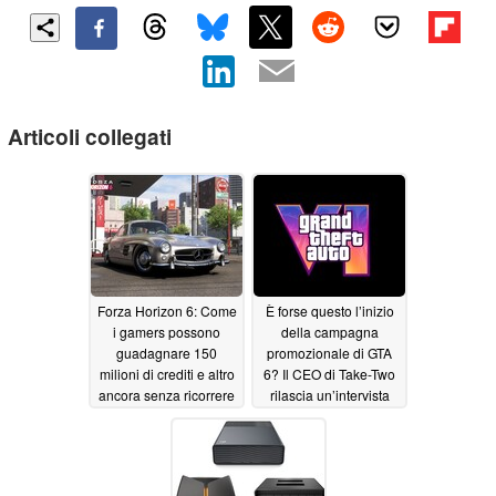
Articoli collegati
Forza Horizon 6: Come
È forse questo l’inizio
i gamers possono
della campagna
guadagnare 150
promozionale di GTA
milioni di crediti e altro
6? Il CEO di Take-Two
ancora senza ricorrere
rilascia un’intervista
a exploit
per strada
06/17/2026
06/16/2026