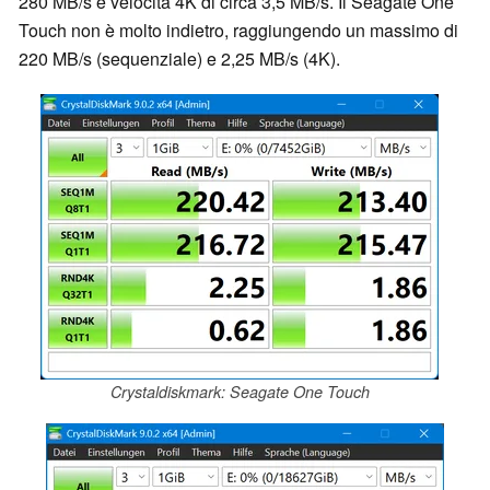
280 MB/s e velocità 4K di circa 3,5 MB/s. Il Seagate One
Touch non è molto indietro, raggiungendo un massimo di
220 MB/s (sequenziale) e 2,25 MB/s (4K).
Crystaldiskmark: Seagate One Touch