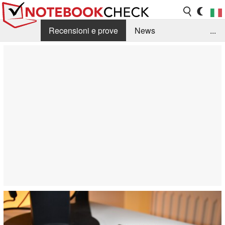
Recensioni e prove
News
...
Raccolta di recensioni
Info Techniche / Tips
Guida agli acquisti
Search
Contact