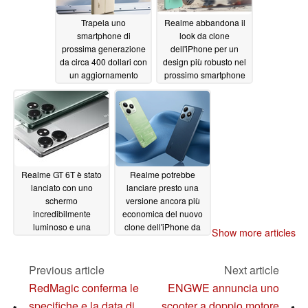
Trapela uno
Realme abbandona il
smartphone di
look da clone
prossima generazione
dell'iPhone per un
da circa 400 dollari con
design più robusto nel
un aggiornamento
prossimo smartphone
della ricarica
economico
06/25/2024
generazionale
07/01/2024
Realme GT 6T è stato
Realme potrebbe
lanciato con uno
lanciare presto una
schermo
versione ancora più
incredibilmente
economica del nuovo
luminoso e una
clone dell'iPhone da
Show more articles
configurazione a
130 dollari
06/16/2024
doppia fotocamera
Previous article
Next article
06/21/2024
RedMagic conferma le
ENGWE annuncia uno
specifiche e la data di
scooter a doppio motore