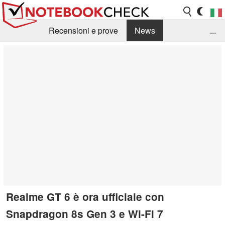
Recensioni e prove
News
...
Raccolta di recensioni
Info Techniche / Tips
Guida agli acquisti
Search
Contact
Realme GT 6 è ora ufficiale con
Snapdragon 8s Gen 3 e Wi-Fi 7