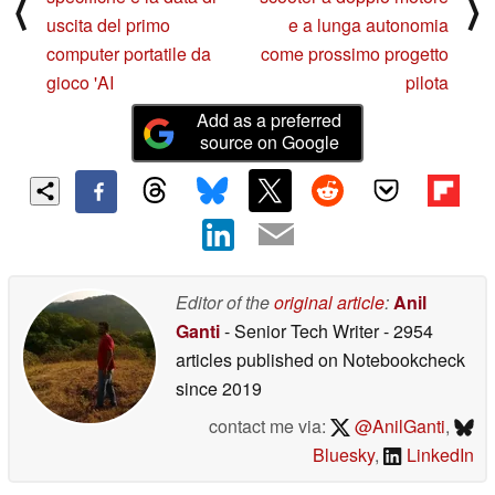
⟨
⟩
uscita del primo
e a lunga autonomia
computer portatile da
come prossimo progetto
gioco 'AI
pilota
Add as a preferred
source on Google
Editor of the
original article
:
Anil
Ganti
- Senior Tech Writer
- 2954
articles published on Notebookcheck
since 2019
contact me via:
@AnilGanti
,
Bluesky
,
LinkedIn