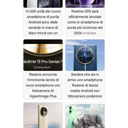
10.000 unità del nuovo
Realme GT6 sarà
smartphone di punta
ufficialmente lanciato
Android sono state
come lo smartphone di
vendute in meno di
punta più luminoso del
dieci minuti con un
2024
07/08/2024
prezzo inferiore a 600
dollari per la SKU da
16 GB di RAM
07/10/2024
Realme annuncia
Sembra che sia in
l'imminente lancio di
arrivo uno smartphone
nuovi smartphone con
Realme di fascia
fotocamera AI
media Android con
HyperImage Plus
fotocamera posteriore
e aggiornamenti del
07/02/2024
processore
07/01/2024