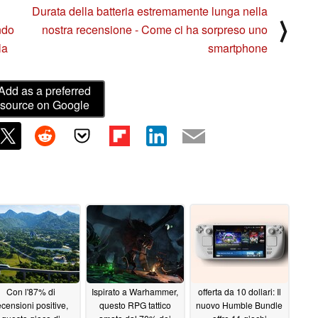
Durata della batteria estremamente lunga nella
⟩
ndo
nostra recensione - Come ci ha sorpreso uno
la
smartphone
Add as a preferred
source on Google
Con l'87% di
Ispirato a Warhammer,
offerta da 10 dollari: Il
ecensioni positive,
questo RPG tattico
nuovo Humble Bundle