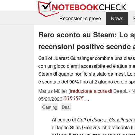
Recensioni e prove
News
Raro sconto su Steam: Lo sp
recensioni positive scende a
Call of Juarez: Gunslinger combina una classic
con un gioco d'armi accessibile ed è attualm
Steam di quanto non lo sia stato da mesi. Lo 
è scontato del 90% fino al 2 giugno ed è dispo
Marius Müller (
traduzione a cura di
DeepL / N
05/20/2026
🇺🇸
🇩🇪
...
Gaming
Deal
Al centro di
Call of Juarez: Gunslinger
c
di taglie Silas Greaves, che racconta il