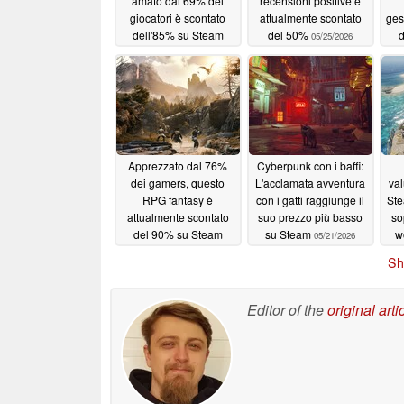
amato dal 69% dei
recensioni positive è
giocatori è scontato
attualmente scontato
ges
dell'85% su Steam
del 50%
d
05/25/2026
05/26/2026
Apprezzato dal 76%
Cyberpunk con i baffi:
dei gamers, questo
L'acclamata avventura
val
RPG fantasy è
con i gatti raggiunge il
Ste
attualmente scontato
suo prezzo più basso
so
del 90% su Steam
su Steam
w
05/21/2026
05/22/2026
Sh
Editor of the
original arti