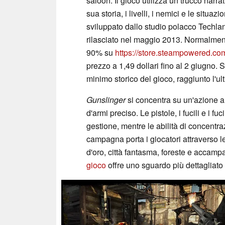
saloon. Il gioco utilizza un trucco narra
sua storia, i livelli, i nemici e le situa
sviluppato dallo studio polacco Techla
rilasciato nel maggio 2013. Normalmen
90% su
https://store.steampowered.c
prezzo a 1,49 dollari fino al 2 giugno
minimo storico del gioco, raggiunto l'ul
Gunslinger
si concentra su un'azione ar
d'armi preciso. Le pistole, i fucili e i 
gestione, mentre le abilità di concentr
campagna porta i giocatori attraverso 
d'oro, città fantasma, foreste e accamp
gioco
offre uno sguardo più dettagliato a