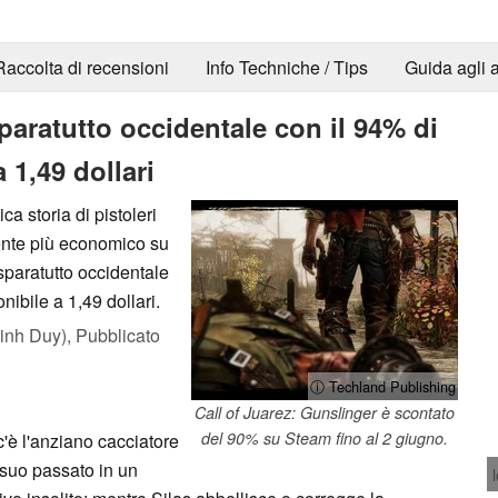
Raccolta di recensioni
Info Techniche / Tips
Guida agli a
aratutto occidentale con il 94% di
 1,49 dollari
a storia di pistoleri
ente più economico su
sparatutto occidentale
nibile a 1,49 dollari.
inh Duy),
Pubblicato
ⓘ Techland Publishing
Call of Juarez: Gunslinger è scontato
del 90% su Steam fino al 2 giugno.
'è l'anziano cacciatore
 suo passato in un