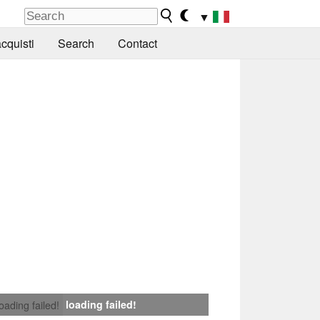
▼
cquisti
Search
Contact
loading failed!
loading failed!