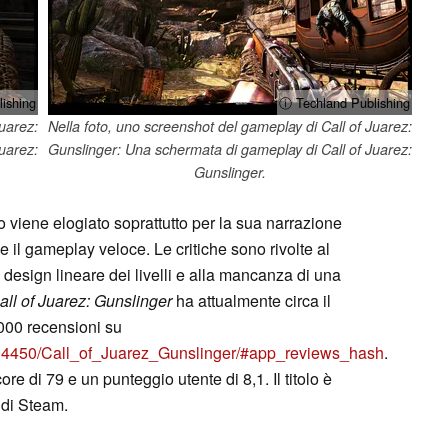
ishing
ⓘ Techland Publishing
Juarez:
Nella foto, uno screenshot del gameplay di Call of Juarez:
uarez:
Gunslinger: Una schermata di gameplay di Call of Juarez:
Gunslinger.
o viene elogiato soprattutto per la sua narrazione
 e il gameplay veloce. Le critiche sono rivolte al
l design lineare dei livelli e alla mancanza di una
all of Juarez: Gunslinger
ha attualmente circa il
.000 recensioni su
204450/Call_of_Juarez_Gunslinger/#app_reviews_hash
.
re di 79 e un punteggio utente di 8,1. Il titolo è
 di Steam.