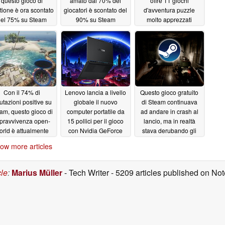
questo gioco di
amato dal 70% dei
offre 11 giochi
tione è ora scontato
giocatori è scontato del
d'avventura puzzle
el 75% su Steam
90% su Steam
molto apprezzati
05/24/2026
05/23/2026
05/22/2026
Con il 74% di
Lenovo lancia a livello
Questo gioco gratuito
utazioni positive su
globale il nuovo
di Steam continuava
am, questo gioco di
computer portatile da
ad andare in crash al
pravvivenza open-
15 pollici per il gioco
lancio, ma in realtà
orld è attualmente
con Nvidia GeForce
stava derubando gli
scontato del 50%
RTX 5070 12 GB e
utenti in background
ow more articles
display OLED da 1.100
05/21/2026
05/20/2026
nit
05/20/2026
cle
:
Marius Müller
- Tech Writer
- 5209 articles published on N