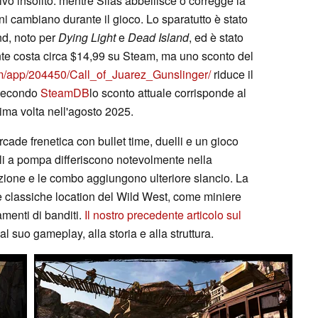
tivo insolito: mentre Silas abbellisce o corregge la
zioni cambiano durante il gioco. Lo sparatutto è stato
nd, noto per
Dying Light
e
Dead Island
, ed è stato
te costa circa $14,99 su Steam, ma uno sconto del
om/app/204450/Call_of_Juarez_Gunslinger/
riduce il
. Secondo
SteamDB
lo sconto attuale corrisponde al
tima volta nell'agosto 2025.
cade frenetica con bullet time, duelli e un gioco
fucili a pompa differiscono notevolmente nella
azione e le combo aggiungono ulteriore slancio. La
le classiche location del Wild West, come miniere
amenti di banditi.
Il nostro precedente articolo sul
l suo gameplay, alla storia e alla struttura.