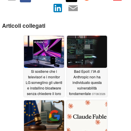
Articoli collegati
Si sostiene che i
Bad Epoll: l’IA di
televisori e i monitor
Anthropic non ha
LG sorveglino gli utenti
individuato questa
e installino bloatware
vulnerabilità
senza chiedere il loro
fondamentale
07/08/2026
consenso
07/17/2026