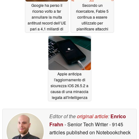
Google ha perso il
Secondo un
ricorso volto a far
ricercatore, Fable 5
annullare la multa
continua a essere
antitrust record dell’UE
utilizzato per
pari a 4,1 miliardi di
pianificare attacchi
euro
informatici anche dopo
07/04/2026
il suo grande ritorno
07/02/2026
Apple anticipa
l'aggiornamento di
sicurezza iOS 26.5.2 a
causa di una minaccia
legata all'intelligenza
artificiale
07/02/2026
Editor of the
original article
:
Enrico
Frahn
- Senior Tech Writer
- 9145
articles published on Notebookcheck