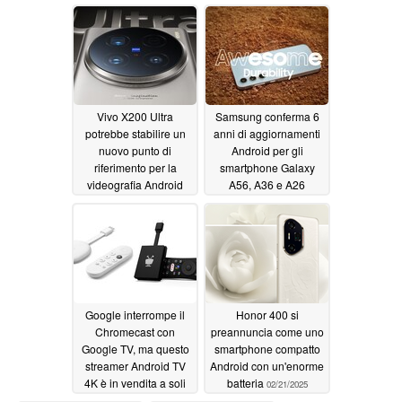
03/05/2025
03/03/2025
Vivo X200 Ultra
Samsung conferma 6
potrebbe stabilire un
anni di aggiornamenti
nuovo punto di
Android per gli
riferimento per la
smartphone Galaxy
videografia Android
A56, A36 e A26
superando l'iPhone
02/25/2025
02/27/2025
Google interrompe il
Honor 400 si
Chromecast con
preannuncia come uno
Google TV, ma questo
smartphone compatto
streamer Android TV
Android con un'enorme
4K è in vendita a soli
batteria
02/21/2025
24,99 dollari
02/24/2025