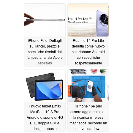
iPhone Fold: Dettagli
Realme 14 Pro Lite
sul lancio, prezzi e
debutta come nuovo
specifiche rivelati dal
smartphone Android
famoso analista Apple
con specifiche
sospettosamente
03/06/2025
familiari
03/05/2025
Il nuovo tablet Bmax
l'iPhone 16e può
MaxPad I10 S Pro
essere aggiornato con
Android dispone di 4G
la ricarica wireless
LTE, doppia SIM e
magnetica, secondo un
design robusto
nuovo teardown