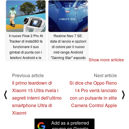
Il nuovo Flow 2 Pro AI
Realme Neo 7 SE:
Tracker di Insta360 fa
data di lancio e opzioni
funzionare il suo
di colore per il nuovo
gimbal di punta con i
mid-range Android
telefoni Android e le
"Gaming Star" esposto
Show more articles
app di terze parti
02/19/2025
02/19/2025
Previous article
Next article
Il primo teardown di
Si dice che Oppo Reno
Xiaomi 15 Ultra rivela i
14 Pro verrà lanciato
⟨
⟩
segreti interni dell'ultimo
con un pulsante in stile
smartphone Ultra di
Camera Control Apple
Xiaomi
Add as a preferred
source on Google