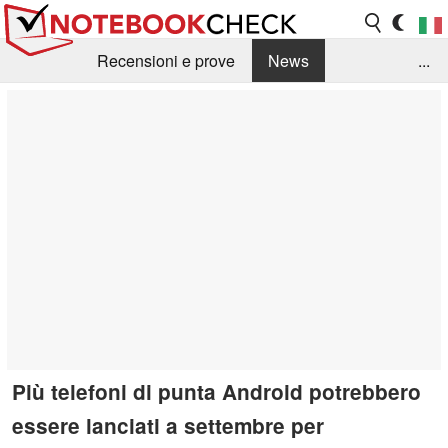
Recensioni e prove
News
...
Raccolta di recensioni
Info Techniche / Tips
Guida agli acquisti
Search
Contact
Più telefoni di punta Android potrebbero
essere lanciati a settembre per