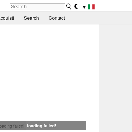
▼
cquisti
Search
Contact
loading failed!
loading failed!