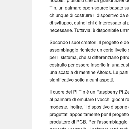
hobbisti piuttosto che da grandi aziend
Tin, un palmare open-source basato su
chiunque di costruire il dispositivo da s
di sviluppo, quindi chi è interessato al
necessarie. Tuttavia, è disponibile un
Secondo i suoi creatori, il progetto è de
assemblaggio richiede un certo livello 
per il sistema, che si differenziano prin
costruito per essere inserito in una cu
una scatola di mentine Altoids. Le part
significativo sotto alcuni aspetti.
Il cuore del Pi Tin è un Raspberry Pi Z
al palmare di emulare i vecchi giochi r
modeste. Inoltre, il dispositivo dispone
progettati appositamente per il proget
produttore di PCB. Per l'assemblaggio 