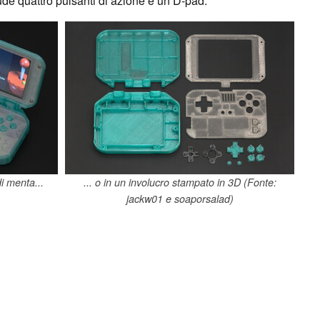
clude quattro pulsanti di azione e un D-pad.
i menta...
... o in un involucro stampato in 3D (Fonte:
jackw01 e soaporsalad)