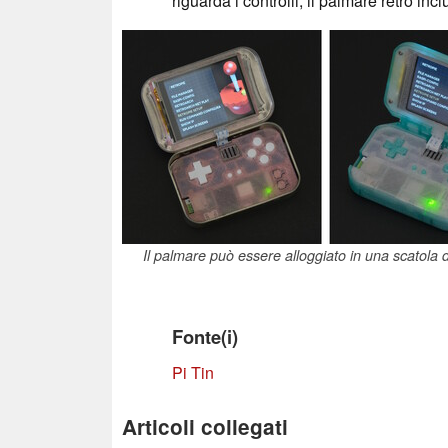
riguarda i controlli, il palmare retrò in
Il palmare può essere alloggiato in una scatola d
Fonte(i)
Pi Tin
Articoli collegati