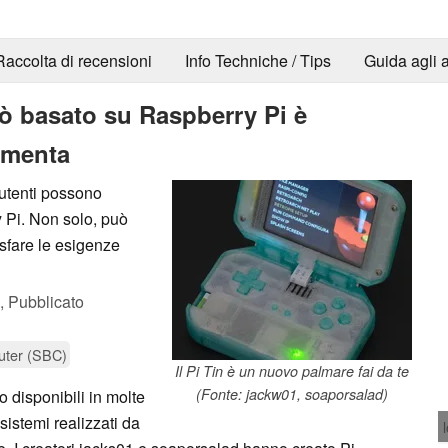
Raccolta di recensioni
Info Techniche / Tips
Guida agli a
rò basato su Raspberry Pi è
 menta
 utenti possono
y Pi. Non solo, può
sfare le esigenze
,
Pubblicato
uter (SBC)
Il Pi Tin è un nuovo palmare fai da te
(Fonte: jackw01, soaporsalad)
o disponibili in molte
sistemi realizzati da