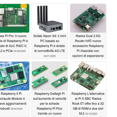
se Pi Pro: Il nuovo
Sixfab Alpon X4: il mini
Radxa Dual 2.5G
ale di Raspberry Pi è
PC basato su
Router HAT: nuovo
tato di SoC RISC-V,
Raspberry Pi è dotato
accessorio Raspberry
.2 e PCIe
di connettività 4G LTE
Pi rilasciato con
04/28/2025
opzioni di espansione
04/21/2025
NVMe SSD e 2.5G
Ethernet
04/16/2025
Raspberry Il Pi
Raspberry Dettagli Pi
Raspberry L'alternativa
ompute Module 4
sull'aumento di velocità
al Pi 5 SBC Radxa
ceve aggiornamenti
per le schede
Rock 5T offre fino a 32
robusti
Raspberry Pi Pico
GB di RAM e due slot
03/04/2025
tramite un nuovo
M.2
02/12/2025