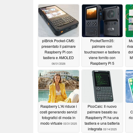
piBrick Pocket-CM5:
PocketTerm35:
Mu
presentato il palmare
palmare con
riv
Raspberry Pi con
touchscreen e tastiera
do
tastiera e AMOLED
viene fornito con
M
Raspberry Pi 5
06/01/2026
04/13/2026
Raspberry L'AI riduce i
PicoCalc: Il nuovo
costi generando servizi
palmare basato su
C
fotografici di moda in
Raspberry Pi ha una
ri
modo virtuale
tastiera e una batteria
03/31/2025
integrata
03/14/2025