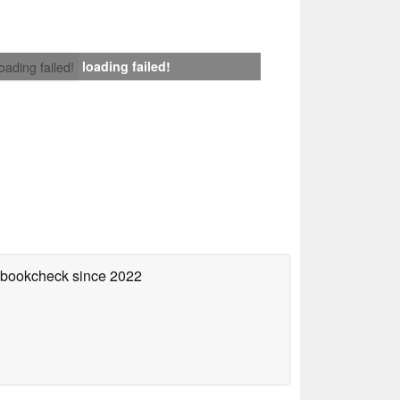
loading failed!
loading failed!
tebookcheck
since 2022