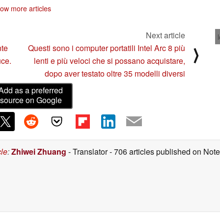
aggiornamento
ow more articles
02/27/2025
Next article
nte
Questi sono i computer portatili Intel Arc 8 più
⟩
uce.
lenti e più veloci che si possano acquistare,
dopo aver testato oltre 35 modelli diversi
Add as a preferred
source on Google
cle
:
Zhiwei Zhuang
- Translator
- 706 articles published on No