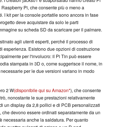
e. I creatori jacks01 e soaporsalad hanno creato Pi
 Raspberry Pi, che consente più o meno a
é. I kit per la console portatile sono ancora in fase
 progetto deve acquistare da solo le parti
'immagine su scheda SD da scaricare per il palmare.
stinato agli utenti esperti, perché il processo di
di esperienza. Esistono due opzioni di costruzione
cipalmente per l'involucro: il Pi Tin può essere
stodia stampata in 3D o, come suggerisce il nome, in
i necessarie per le due versioni variano in modo
ero 2 W
(disponibile qui su Amazon
), che consente
etrò, nonostante le sue prestazioni relativamente
 di un display da 2,8 pollici e di PCB personalizzati
to, che devono essere ordinati separatamente da un
è necessaria anche la saldatura. Per quanto