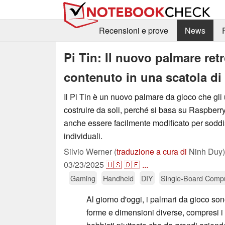
Recensioni e prove
News
Pi Tin: Il nuovo palmare ret
contenuto in una scatola di
Il Pi Tin è un nuovo palmare da gioco che gli
costruire da soli, perché si basa su Raspberr
anche essere facilmente modificato per soddi
individuali.
Silvio Werner (
traduzione a cura di
Ninh Duy)
03/23/2025
🇺🇸
🇩🇪
...
Gaming
Handheld
DIY
Single-Board Comp
Al giorno d'oggi, i palmari da gioco son
forme e dimensioni diverse, compresi i 