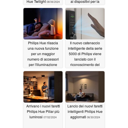
Hue Twilight
ai dispositivi per la
08/06/2024
casa intelligente
07/26/2024
Philips Hue rilascia
Il nuovo catenaccio
una nuova funzione
intelligente della serie
per un maggior
5000 di Philips viene
numero di accessori
lanciato con il
per l'illuminazione
riconoscimento del
intelligente
palmo della mano
07/24/2024
07/02/2024
Arrivano i nuovi faretti
Lancio dei nuovi faretti
Philips Hue Pillar più
intelligenti Philips Hue
luminosi
aggiornati
07/02/2024
06/30/2024