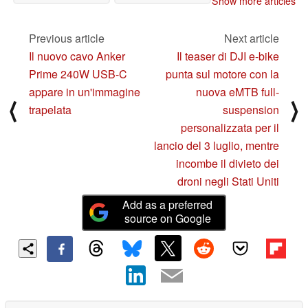
Show more articles
MPG 321URX con il
nuovo monitor per il
gaming QD-OLED 4K e
Previous article
Next article
240 Hz
06/25/2024
Il nuovo cavo Anker
Il teaser di DJI e-bike
Prime 240W USB-C
punta sul motore con la
appare in un'immagine
nuova eMTB full-
⟨
⟩
trapelata
suspension
personalizzata per il
lancio del 3 luglio, mentre
incombe il divieto dei
droni negli Stati Uniti
Add as a preferred
source on Google