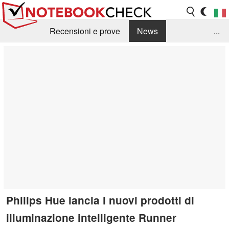
Recensioni e prove
News
...
Raccolta di recensioni
Info Techniche / Tips
Guida agli acquisti
Search
Contact
Philips Hue lancia i nuovi prodotti di
illuminazione intelligente Runner