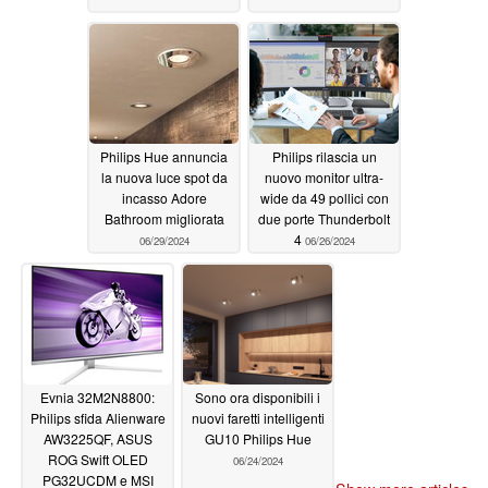
Philips Hue annuncia
Philips rilascia un
la nuova luce spot da
nuovo monitor ultra-
incasso Adore
wide da 49 pollici con
Bathroom migliorata
due porte Thunderbolt
4
06/29/2024
06/26/2024
Evnia 32M2N8800:
Sono ora disponibili i
Philips sfida Alienware
nuovi faretti intelligenti
AW3225QF, ASUS
GU10 Philips Hue
ROG Swift OLED
06/24/2024
PG32UCDM e MSI