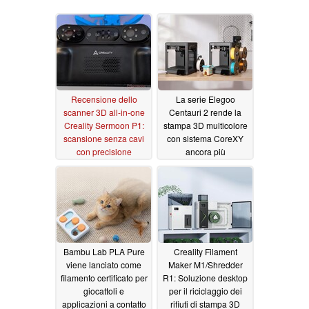
Recensione dello
La serie Elegoo
scanner 3D all-in-one
Centauri 2 rende la
Creality Sermoon P1:
stampa 3D multicolore
scansione senza cavi
con sistema CoreXY
con precisione
ancora più
affidabile
conveniente
06/26/2026
06/24/2026
Bambu Lab PLA Pure
Creality Filament
viene lanciato come
Maker M1/Shredder
filamento certificato per
R1: Soluzione desktop
giocattoli e
per il riciclaggio dei
applicazioni a contatto
rifiuti di stampa 3D