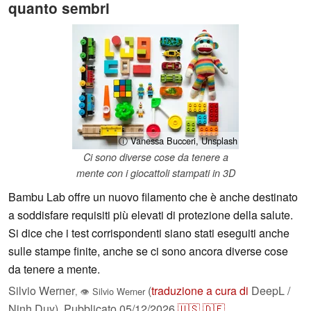
quanto sembri
ⓘ Vanessa Bucceri, Unsplash
Ci sono diverse cose da tenere a
mente con i giocattoli stampati in 3D
Bambu Lab offre un nuovo filamento che è anche destinato
a soddisfare requisiti più elevati di protezione della salute.
Si dice che i test corrispondenti siano stati eseguiti anche
sulle stampe finite, anche se ci sono ancora diverse cose
da tenere a mente.
Silvio Werner
(
traduzione a cura di
DeepL /
,
👁
Silvio Werner
Ninh Duy),
Pubblicato
05/12/2026
🇺🇸
🇩🇪
...