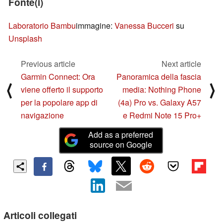
Fonte(i)
Laboratorio Bambu
immagine:
Vanessa Bucceri
su
Unsplash
Previous article
Next article
Garmin Connect: Ora
Panoramica della fascia
⟨
⟩
viene offerto il supporto
media: Nothing Phone
per la popolare app di
(4a) Pro vs. Galaxy A57
navigazione
e Redmi Note 15 Pro+
Add as a preferred
source on Google
Articoli collegati