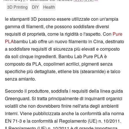
3D Printing
DIY
Health
le stampanti 3D possono essere utilizzate con un'ampia
gamma di filamenti, che possono soddisfare diversi
requisiti di proprietà, come la rigidità o l'aspetto. Con
Pure
PLA
bambu Lab offre un nuovo filamento in Cina, destinato
a soddisfare requisiti di sicurezza più elevati e composto
da soli cinque ingredienti. Bambu Lab Pure PLA è
composto da PLA, copolimeri acrilici, pigmenti senza
specifiche più dettagliate, etilene bis (stearamide) e talco
senza amianto.
Secondo il produttore, soddisfa i requisiti della linea guida
Greenguard. Si tratta principalmente di inquinanti organici
volatili che non dovrebbero finire nell'aria degli ambienti
interni. Viene pubblicizzata anche la conformità alla norma
EN 71-3 e la conformità al Regolamento (UE) n. 10/2011.
Il Regolamento (UE) n. 10/2011 è di grande importanza