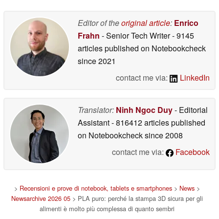
a sostituzione rapida
10/15/2025
Editor of the
original article
:
Enrico
Frahn
- Senior Tech Writer
- 9145
articles published on Notebookcheck
since 2021
contact me via:
LinkedIn
Translator:
Ninh Ngoc Duy
- Editorial
Assistant
- 816412 articles published
on Notebookcheck
since 2008
contact me via:
Facebook
>
Recensioni e prove di notebook, tablets e smartphones
>
News
>
Newsarchive 2026 05
> PLA puro: perché la stampa 3D sicura per gli
alimenti è molto più complessa di quanto sembri