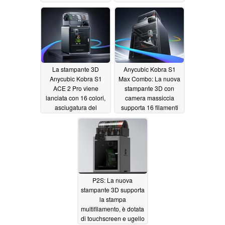
con gli alimenti
04/25/2026
06/17/2026
La stampante 3D
Anycubic Kobra S1
Anycubic Kobra S1
Max Combo: La nuova
ACE 2 Pro viene
stampante 3D con
lanciata con 16 colori,
camera massiccia
asciugatura del
supporta 16 filamenti
filamento e sconto
11/07/2025
04/19/2026
P2S: La nuova
stampante 3D supporta
la stampa
multifilamento, è dotata
di touchscreen e ugello