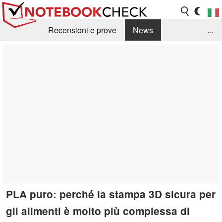
Recensioni e prove
News
...
Raccolta di recensioni
Info Techniche / Tips
Guida agli acquisti
Search
Contact
PLA puro: perché la stampa 3D sicura per
gli alimenti è molto più complessa di