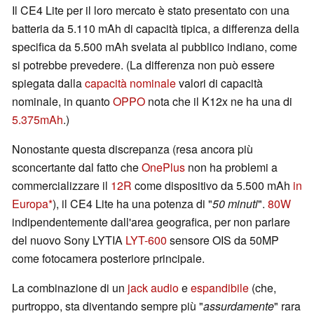
Il CE4 Lite per il loro mercato è stato presentato con una
batteria da 5.110 mAh di capacità tipica, a differenza della
specifica da 5.500 mAh svelata al pubblico indiano, come
si potrebbe prevedere. (La differenza non può essere
spiegata dalla
capacità nominale
valori di capacità
nominale, in quanto
OPPO
nota che il K12x ne ha una di
5.375mAh
.)
Nonostante questa discrepanza (resa ancora più
sconcertante dal fatto che
OnePlus
non ha problemi a
commercializzare il
12R
come dispositivo da 5.500 mAh
in
Europa
), il CE4 Lite ha una potenza di "
50 minuti
".
80W
indipendentemente dall'area geografica, per non parlare
del nuovo Sony LYTIA
LYT-600
sensore OIS da 50MP
come fotocamera posteriore principale.
La combinazione di un
jack audio
e
espandibile
(che,
purtroppo, sta diventando sempre più "
assurdamente
" rara