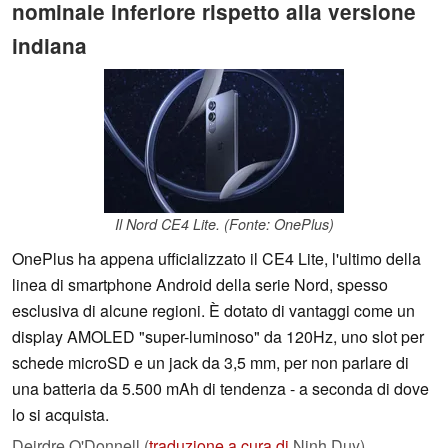
nominale inferiore rispetto alla versione
indiana
Il Nord CE4 Lite. (Fonte: OnePlus)
OnePlus ha appena ufficializzato il CE4 Lite, l'ultimo della
linea di smartphone Android della serie Nord, spesso
esclusiva di alcune regioni. È dotato di vantaggi come un
display AMOLED "super-luminoso" da 120Hz, uno slot per
schede microSD e un jack da 3,5 mm, per non parlare di
una batteria da 5.500 mAh di tendenza - a seconda di dove
lo si acquista.
Deirdre O'Donnell (
traduzione a cura di
Ninh Duy),