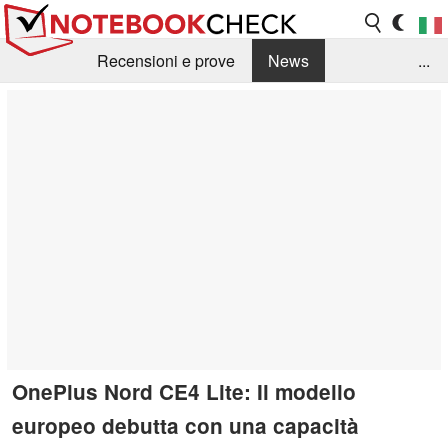
Recensioni e prove
News
...
Raccolta di recensioni
Info Techniche / Tips
Guida agli acquisti
Search
Contact
OnePlus Nord CE4 Lite: Il modello
europeo debutta con una capacità