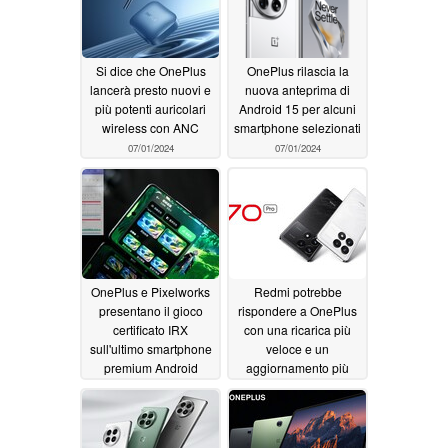
Si dice che OnePlus
OnePlus rilascia la
lancerà presto nuovi e
nuova anteprima di
più potenti auricolari
Android 15 per alcuni
wireless con ANC
smartphone selezionati
07/01/2024
07/01/2024
OnePlus e Pixelworks
Redmi potrebbe
presentano il gioco
rispondere a OnePlus
certificato IRX
con una ricarica più
sull'ultimo smartphone
veloce e un
premium Android
aggiornamento più
robusto del flagship
06/30/2024
06/28/2024