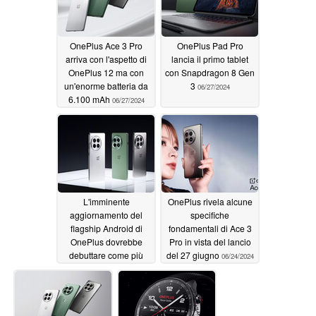
OnePlus Ace 3 Pro
OnePlus Pad Pro
arriva con l'aspetto di
lancia il primo tablet
OnePlus 12 ma con
con Snapdragon 8 Gen
un'enorme batteria da
3
06/27/2024
6.100 mAh
06/27/2024
L'imminente
OnePlus rivela alcune
aggiornamento del
specifiche
flagship Android di
fondamentali di Ace 3
OnePlus dovrebbe
Pro in vista del lancio
debuttare come più
del 27 giugno
06/24/2024
premium e più
resistente rispetto al
predecessore
06/26/2024