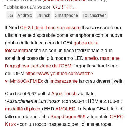
Pubblicato
06/25/2024
🇺🇸
🇫🇷
...
5G
Android
Launch
Smartphone
Touchscreen
Il Nord
CE 3 Lite è il suo successore
il successore è ora
ufficialmente disponibile come smartphone con la nuova
gobba della fotocamera del CE4
gobba della
fotocamera
anche se con un flash tradizionale a due
tonalità al posto del più moderno LED
anello
.
mantiene
l'orgogliosa tradizione dell'OEM
l'orgogliosa tradizione
dell'OEM
https://www.youtube.com/watch?
v=Mm50GKFMlEc
di
imbarazzante
lanci su diversi livelli.
Con i suoi 6,67 pollici
Aqua Touch
-abilitato,
"
Assurdamente Luminoso
" (con 900-nit HBM e 2.100-nit
modalità di picco
) FHD
AMOLED
il display CE4 Lite è di
fatto un rebrand dello
Snapdragon 695
-alimentato
OPPO
K12x
- con un tocco inaspettato per i clienti europei.