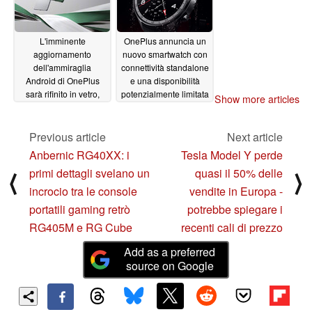
L'imminente
OnePlus annuncia un
aggiornamento
nuovo smartwatch con
dell'ammiraglia
connettività standalone
Android di OnePlus
e una disponibilità
sarà rifinito in vetro,
potenzialmente limitata
Show more articles
pelle vegana o
06/23/2024
ceramica
06/24/2024
Previous article
Next article
Anbernic RG40XX: i
Tesla Model Y perde
primi dettagli svelano un
quasi il 50% delle
⟨
⟩
incrocio tra le console
vendite in Europa -
portatili gaming retrò
potrebbe spiegare i
RG405M e RG Cube
recenti cali di prezzo
Add as a preferred
source on Google