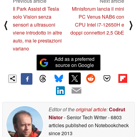
Previous article
Next article
Il Park Assist di Tesla
Minisforum lancia il mini
solo Vision senza
PC Venus NAB6 con
⟨
⟩
sensori a ultrasuoni
CPU Intel i7-12650H e
viene introdotto in altre
doppi connettori 2,5 GbE
auto, ma le prestazioni
variano
Add as a preferred
source on Google
Editor of the
original article
:
Codrut
Nistor
- Senior Tech Writer
- 6803
articles published on Notebookcheck
since 2013