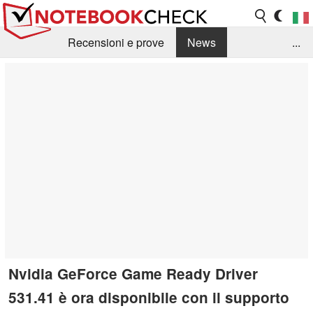
Recensioni e prove
News
...
Raccolta di recensioni
Info Techniche / Tips
Guida agli acquisti
Search
Contact
Nvidia GeForce Game Ready Driver
531.41 è ora disponibile con il supporto