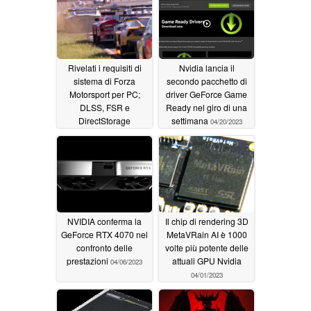
lanciato nel Q1 24 ed è
06/10/2024
un'esclusiva di RDNA
3 dGPU e iGPU
08/29/2023
Rivelati i requisiti di
Nvidia lancia il
sistema di Forza
secondo pacchetto di
Motorsport per PC;
driver GeForce Game
DLSS, FSR e
Ready nel giro di una
DirectStorage
settimana
04/20/2023
supportati al lancio
08/23/2023
NVIDIA conferma la
Il chip di rendering 3D
GeForce RTX 4070 nel
MetaVRain AI è 1000
confronto delle
volte più potente delle
prestazioni
attuali GPU Nvidia
04/06/2023
04/01/2023