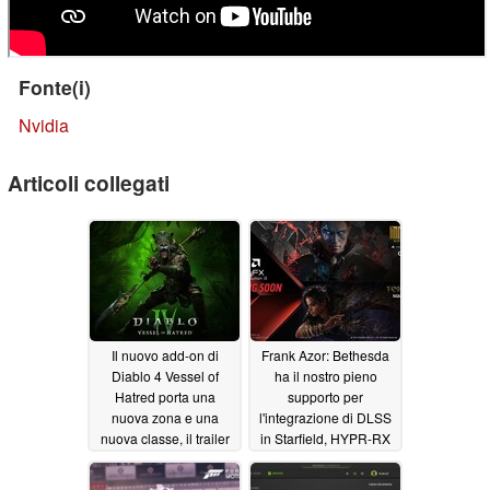
Fonte(i)
Nvidia
Articoli collegati
Il nuovo add-on di
Frank Azor: Bethesda
Diablo 4 Vessel of
ha il nostro pieno
Hatred porta una
supporto per
nuova zona e una
l'integrazione di DLSS
nuova classe, il trailer
in Starfield, HYPR-RX
cinematografico rivela
con Fluid Motion
l'uscita imminente
Frames che verrà