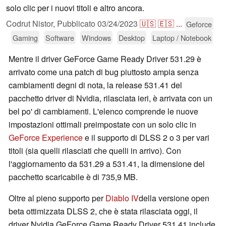
solo clic per i nuovi titoli e altro ancora.
Codrut Nistor,
Pubblicato
03/24/2023
🇺🇸
🇪🇸
...
Geforce
Gaming
Software
Windows
Desktop
Laptop / Notebook
Mentre il driver GeForce Game Ready Driver 531.29 è
arrivato come una patch di bug piuttosto ampia senza
cambiamenti degni di nota, la release 531.41 del
pacchetto driver di Nvidia, rilasciata ieri, è arrivata con un
bel po' di cambiamenti. L'elenco comprende le nuove
impostazioni ottimali preimpostate con un solo clic in
GeForce Experience
e il supporto di DLSS 2 o 3 per vari
titoli (sia quelli rilasciati che quelli in arrivo). Con
l'aggiornamento da 531.29 a 531.41, la dimensione del
pacchetto scaricabile è di 735,9 MB.
Oltre al pieno supporto per
Diablo IV
della versione open
beta ottimizzata DLSS 2, che è stata rilasciata oggi, il
driver Nvidia GeForce Game Ready Driver 531.41 include