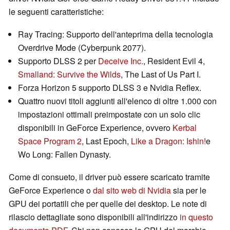
le seguenti caratteristiche:
Ray Tracing: Supporto dell'anteprima della tecnologia
Overdrive Mode (Cyberpunk 2077).
Supporto DLSS 2 per
Deceive Inc.
, Resident Evil 4,
Smalland: Survive the Wilds
, The Last of Us Part I.
Forza Horizon 5 supporto DLSS 3 e Nvidia Reflex.
Quattro nuovi titoli aggiunti all'elenco di oltre 1.000 con
impostazioni ottimali preimpostate con un solo clic
disponibili in GeForce Experience, ovvero
Kerbal
Space Program 2
, Last Epoch,
Like a Dragon: Ishin!
e
Wo Long: Fallen Dynasty.
Come di consueto, il driver può essere scaricato tramite
GeForce Experience o
dal sito web di Nvidia
sia per le
GPU dei portatili che per quelle dei desktop. Le note di
rilascio dettagliate sono disponibili all'indirizzo
in questo