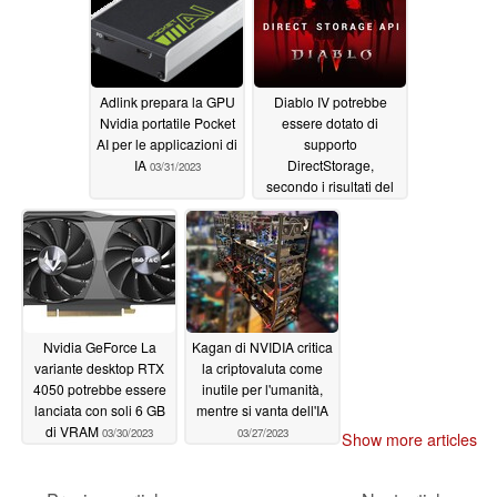
Adlink prepara la GPU
Diablo IV potrebbe
Nvidia portatile Pocket
essere dotato di
AI per le applicazioni di
supporto
IA
DirectStorage,
03/31/2023
secondo i risultati del
datamining
03/30/2023
Nvidia GeForce La
Kagan di NVIDIA critica
variante desktop RTX
la criptovaluta come
4050 potrebbe essere
inutile per l'umanità,
lanciata con soli 6 GB
mentre si vanta dell'IA
di VRAM
03/30/2023
03/27/2023
Show more articles