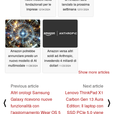
fondazionali per le
lanciato la prossima
imprese
settimana
12/04/2024
12/01/2024
Amazon potrebbe
Amazon versa altri
annunciare presto un
soldi ad Anthropic,
nuovo modello di AI
investendo 4 miliardi di
multimodale
dollari
11/28/2024
11/23/2024
Show more articles
Previous article
Next article
Altri orologi Samsung
Lenovo ThinkPad X1
Galaxy ricevono nuove
Carbon Gen 13 Aura
⟨
⟩
funzionalità con
Edition: Il laptop con
l'aggiornamento Wear OS 5
SSD PCIe 5.0 viene