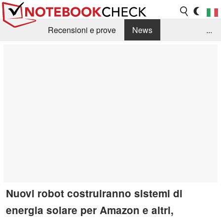
Recensioni e prove
News
...
Raccolta di recensioni
Info Techniche / Tips
Guida agli acquisti
Search
Contact
Nuovi robot costruiranno sistemi di
energia solare per Amazon e altri,