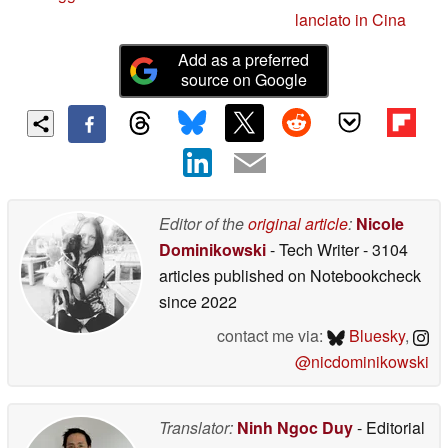
lanciato in Cina
Add as a preferred
source on Google
Editor of the
original article
:
Nicole
Dominikowski
- Tech Writer
- 3104
articles published on Notebookcheck
since 2022
contact me via:
Bluesky
,
@nicdominikowski
Translator:
Ninh Ngoc Duy
- Editorial