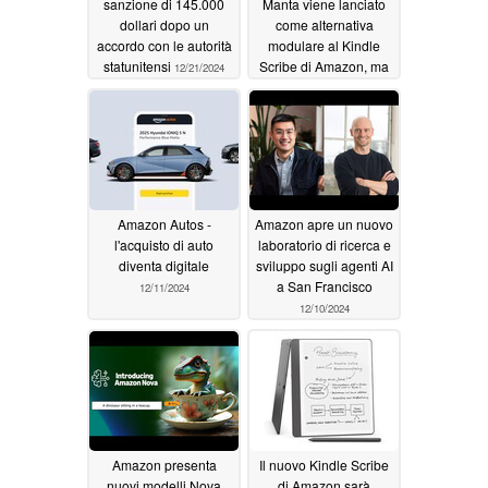
sanzione di 145.000
Manta viene lanciato
dollari dopo un
come alternativa
accordo con le autorità
modulare al Kindle
statunitensi
Scribe di Amazon, ma
12/21/2024
costa di più
12/14/2024
Amazon Autos -
Amazon apre un nuovo
l'acquisto di auto
laboratorio di ricerca e
diventa digitale
sviluppo sugli agenti AI
a San Francisco
12/11/2024
12/10/2024
Amazon presenta
Il nuovo Kindle Scribe
nuovi modelli Nova
di Amazon sarà