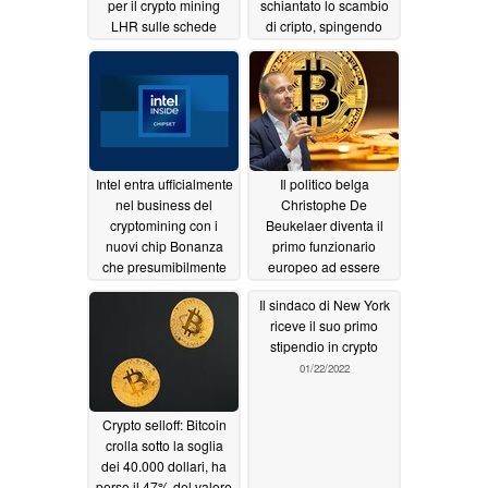
per il crypto mining
schiantato lo scambio
LHR sulle schede
di cripto, spingendo
Ampere, ma non è a
una reazione da
prova di bomba
Edward Snowden
05/27/2022
02/14/2022
Intel entra ufficialmente
Il politico belga
nel business del
Christophe De
cryptomining con i
Beukelaer diventa il
nuovi chip Bonanza
primo funzionario
che presumibilmente
europeo ad essere
offrono prestazioni
pagato in crypto
Il sindaco di New York
1000 volte migliori per
01/29/2022
riceve il suo primo
watt rispetto alle GPU
stipendio in crypto
mainstream
02/12/2022
01/22/2022
Crypto selloff: Bitcoin
crolla sotto la soglia
dei 40.000 dollari, ha
perso il 47% del valore