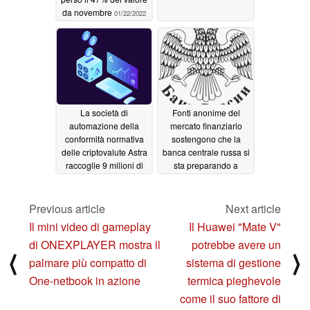
da novembre
01/22/2022
La società di
Fonti anonime del
automazione della
mercato finanziario
conformità normativa
sostengono che la
delle criptovalute Astra
banca centrale russa si
raccoglie 9 milioni di
sta preparando a
dollari in una vendita
vietare tutti gli
privata di token
investimenti in
criptovalute
Previous article
Next article
12/24/2021
12/17/2021
Il mini video di gameplay
Il Huawei "Mate V"
di ONEXPLAYER mostra il
potrebbe avere un
⟨
⟩
palmare più compatto di
sistema di gestione
One-netbook in azione
termica pieghevole
come il suo fattore di