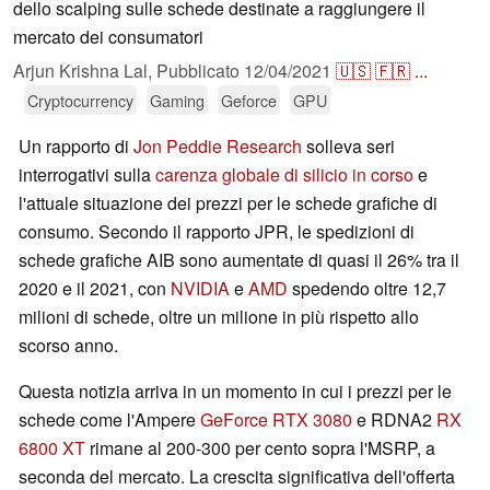
dello scalping sulle schede destinate a raggiungere il
mercato dei consumatori
Arjun Krishna Lal,
Pubblicato
12/04/2021
🇺🇸
🇫🇷
...
Cryptocurrency
Gaming
Geforce
GPU
Un rapporto di
Jon Peddie Research
solleva seri
interrogativi sulla
carenza globale di silicio in corso
e
l'attuale situazione dei prezzi per le schede grafiche di
consumo. Secondo il rapporto JPR, le spedizioni di
schede grafiche AIB sono aumentate di quasi il 26% tra il
2020 e il 2021, con
NVIDIA
e
AMD
spedendo oltre 12,7
milioni di schede, oltre un milione in più rispetto allo
scorso anno.
Questa notizia arriva in un momento in cui i prezzi per le
schede come l'Ampere
GeForce RTX 3080
e RDNA2
RX
6800 XT
rimane al 200-300 per cento sopra l'MSRP, a
seconda del mercato. La crescita significativa dell'offerta