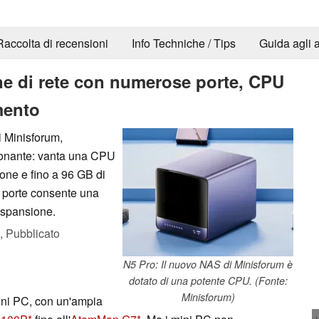
Raccolta di recensioni
Info Techniche / Tips
Guida agli a
ne di rete con numerose porte, CPU
mento
di Minisforum,
sionante: vanta una CPU
ione e fino a 96 GB di
 porte consente una
espansione.
,
Pubblicato
N5 Pro: Il nuovo NAS di Minisforum è
dotato di una potente CPU. (Fonte:
Minisforum)
mini PC, con un'ampia