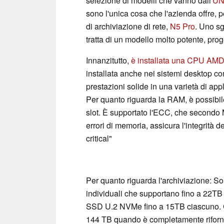
selezione di modelli che vanno dall'
UN
sono l'unica cosa che l'azienda offre,
di archiviazione di rete,
N5 Pro
. Uno sg
tratta di un modello molto potente, proge
Innanzitutto,
è installata una CPU AM
installata anche nei sistemi desktop com
prestazioni solide in una varietà di app
Per quanto riguarda la RAM, è possibi
slot. È supportato l'ECC, che secondo 
errori di memoria, assicura l'integrità de
critical"
Per quanto riguarda l'archiviazione: S
individuali che supportano fino a 22
SSD U.2 NVMe fino a 15TB ciascuno. Ci
144 TB quando è completamente rifornito