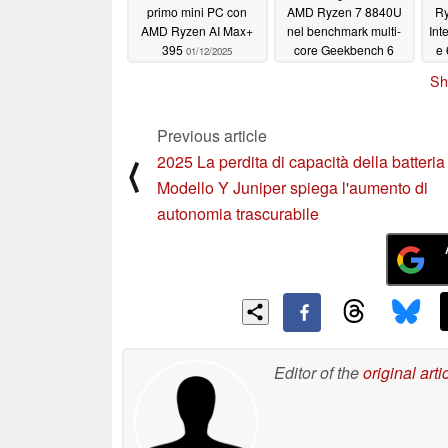
primo mini PC con
AMD Ryzen 7 8840U
Ry
AMD Ryzen AI Max+
nel benchmark multi-
Int
395
core Geekbench 6
e
01/12/2025
01/11/2025
Sh
p
pre
Previous article
2025 La perdita di capacità della batteria
⟨
Modello Y Juniper spiega l'aumento di
autonomia trascurabile
Editor of the
original arti