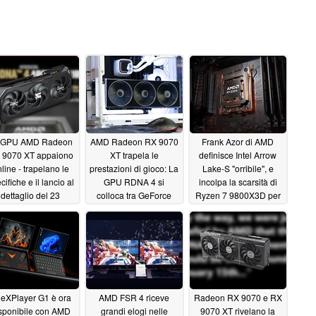
 GPU AMD Radeon
AMD Radeon RX 9070
Frank Azor di AMD
 9070 XT appaiono
XT trapela le
definisce Intel Arrow
line - trapelano le
prestazioni di gioco: La
Lake-S "orribile", e
cifiche e il lancio al
GPU RDNA 4 si
incolpa la scarsità di
dettaglio del 23
colloca tra GeForce
Ryzen 7 9800X3D per
gennaio
RTX 4080 Super e
la scarsa concorrenza
01/16/2025
RTX 4070 Ti Super
01/12/2025
01/14/2025
eXPlayer G1 è ora
AMD FSR 4 riceve
Radeon RX 9070 e RX
sponibile con AMD
grandi elogi nelle
9070 XT rivelano la