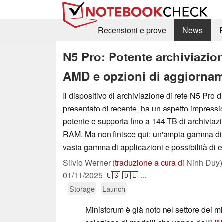
Recensioni e prove
News
N5 Pro: Potente archiviazio
AMD e opzioni di aggiorna
Il dispositivo di archiviazione di rete N5 Pro 
presentato di recente, ha un aspetto impres
potente e supporta fino a 144 TB di archiviaz
RAM. Ma non finisce qui: un'ampia gamma di
vasta gamma di applicazioni e possibilità di 
Silvio Werner (
traduzione a cura di
Ninh Duy)
01/11/2025
🇺🇸
🇩🇪
...
Storage
Launch
Minisforum è già noto nel settore dei 