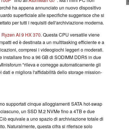
100P
fino all'
AtomMan G7
. Ma i mini PC non
 perché ha appena annunciato un nuovo dispositivo
uardo superficiale alle specifiche suggerisce che si
ttato per tutti i requisiti dell'archiviazione moderna.
D Ryzen AI 9 HX 370
. Questa CPU versatile viene
patti ed è destinata a un multitasking efficiente e a
licazioni, compresi i videogiochi leggeri o moderati.
le installare fino a 96 GB di SODIMM DDR5 in due
Minisforum "rileva e corregge automaticamente gli
i dati e migliora l'affidabilità dello storage mission-
ono supportati cinque alloggiamenti SATA hot-swap
TB ciascuno, un SSD M.2 NVMe fino a 4TB e due
ò equivale a uno spazio di archiviazione totale di
. Naturalmente, questa cifra si riferisce solo