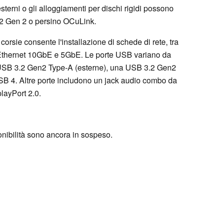
 esterni o gli alloggiamenti per dischi rigidi possono
.2 Gen 2 o persino OCuLink.
rsie consente l'installazione di schede di rete, tra
e Ethernet 10GbE e 5GbE. Le porte USB variano da
 USB 3.2 Gen2 Type-A (esterne), una USB 3.2 Gen2
SB 4. Altre porte includono un jack audio combo da
layPort 2.0.
onibilità sono ancora in sospeso.