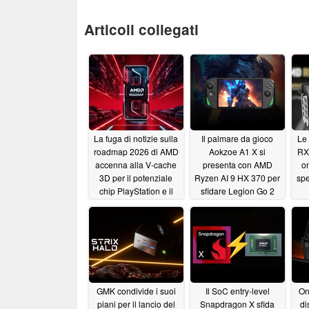
Articoli collegati
La fuga di notizie sulla
Il palmare da gioco
Le
roadmap 2026 di AMD
Aokzoe A1 X si
RX
accenna alla V-cache
presenta con AMD
on
3D per il potenziale
Ryzen AI 9 HX 370 per
spe
chip PlayStation e il
sfidare Legion Go 2
successore di Strix
prima del lancio
Halo
ufficiale
01/18/2025
01/17/2025
GMK condivide i suoi
Il SoC entry-level
On
piani per il lancio del
Snapdragon X sfida
di