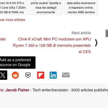
zen AI 9 HX 370 o
prime analisi: Qualità e
data della recensione
el Core Ultra 7 255H
resa dei dettagli
e trapelano online,
 64 GB di RAM, ma
enormemente
mentre AMD sembra
solo per un breve
migliorate grazie
pronta a rubare lo
ow more articles
eriodo di tempo a
all'apprendimento
slancio della serie RTX
zzi scontati
automatico
50
01/11/2025
01/11/2025
01/10/2025
Next article
 del
Clink-X xCraft: Mini PC modulare con APU
⟩
Ryzen 7 260 e 128 GB di memoria presentato
al CES
Add as a preferred
source on Google
cle
:
Jacob Fisher
- Tech writer/translator
- 3002 articles publi