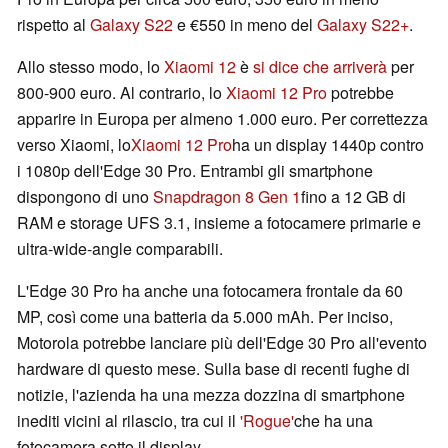
rispetto al
Galaxy S22
e €550 in meno del
Galaxy S22+
.
Allo stesso modo, lo
Xiaomi 12
è
si dice che arriverà
per
800-900 euro. Al contrario, lo
Xiaomi 12 Pro
potrebbe
apparire in Europa per almeno 1.000 euro. Per correttezza
verso Xiaomi, lo
Xiaomi 12 Pro
ha un display 1440p contro
i 1080p dell'Edge 30 Pro. Entrambi gli smartphone
dispongono di uno
Snapdragon 8 Gen 1
fino a 12 GB di
RAM e storage UFS 3.1, insieme a fotocamere primarie e
ultra-wide-angle comparabili.
L'Edge 30 Pro ha anche una fotocamera frontale da 60
MP, così come una batteria da 5.000 mAh. Per inciso,
Motorola potrebbe lanciare più dell'Edge 30 Pro all'evento
hardware di questo mese. Sulla base di recenti fughe di
notizie, l'azienda ha una mezza dozzina di smartphone
inediti vicini al rilascio, tra cui il
'Rogue'
che ha una
fotocamera sotto il display.