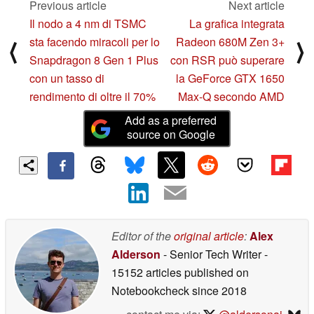
Previous article
Next article
Il nodo a 4 nm di TSMC
La grafica integrata
sta facendo miracoli per lo
Radeon 680M Zen 3+
⟨
⟩
Snapdragon 8 Gen 1 Plus
con RSR può superare
con un tasso di
la GeForce GTX 1650
rendimento di oltre il 70%
Max-Q secondo AMD
Add as a preferred
source on Google
Editor of the
original article
:
Alex
Alderson
- Senior Tech Writer
-
15152 articles published on
Notebookcheck
since 2018