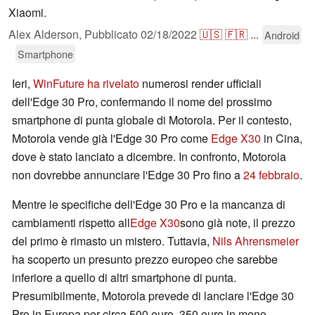
Xiaomi.
Alex Alderson,
Pubblicato
02/18/2022
🇺🇸
🇫🇷
...
Android
Smartphone
Ieri,
WinFuture ha rivelato
numerosi render ufficiali
dell'Edge 30 Pro, confermando il nome del prossimo
smartphone di punta globale di Motorola. Per il contesto,
Motorola vende già l'Edge 30 Pro come
Edge X30
in Cina,
dove è stato lanciato a dicembre. In confronto, Motorola
non dovrebbe annunciare l'Edge 30 Pro fino a
24 febbraio
.
Mentre le specifiche dell'Edge 30 Pro e la mancanza di
cambiamenti rispetto all
Edge X30
sono già note, il prezzo
del primo è rimasto un mistero. Tuttavia,
Nils Ahrensmeier
ha scoperto un presunto prezzo europeo che sarebbe
inferiore a quello di altri smartphone di punta.
Presumibilmente, Motorola prevede di lanciare l'Edge 30
Pro in Europa per circa 500 euro, 350 euro in meno