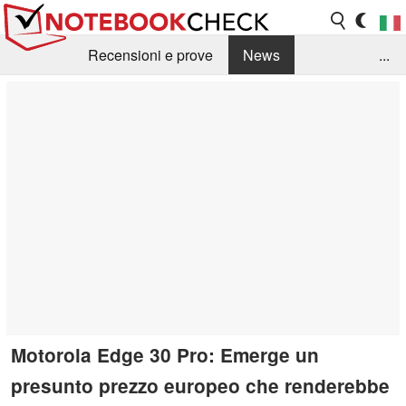
Recensioni e prove
News
...
Raccolta di recensioni
Info Techniche / Tips
Guida agli acquisti
Search
Contact
Motorola Edge 30 Pro: Emerge un
presunto prezzo europeo che renderebbe