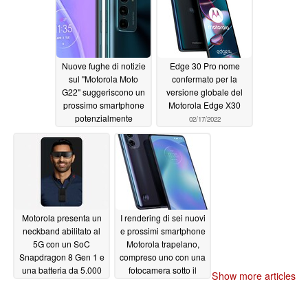
gioco del chipset di
Qualcomm
02/21/2022
Nuove fughe di notizie
Edge 30 Pro nome
sul "Motorola Moto
confermato per la
G22" suggeriscono un
versione globale del
prossimo smartphone
Motorola Edge X30
potenzialmente
02/17/2022
interessante per meno
di 230 dollari
02/19/2022
Motorola presenta un
I rendering di sei nuovi
neckband abilitato al
e prossimi smartphone
5G con un SoC
Motorola trapelano,
Snapdragon 8 Gen 1 e
compreso uno con una
una batteria da 5.000
fotocamera sotto il
Show more articles
mAh per cuffie AR e
display
02/12/2022
VR
02/16/2022