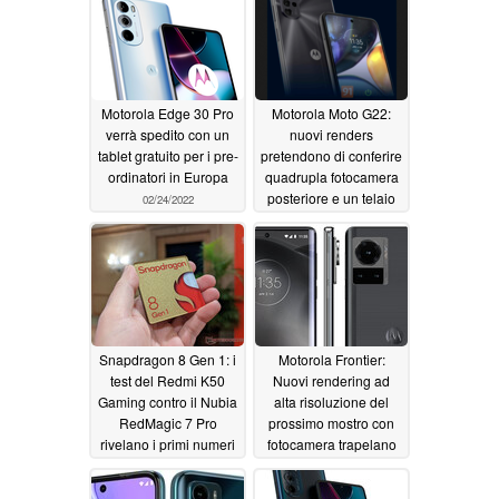
Motorola Edge 30 Pro
Motorola Moto G22:
verrà spedito con un
nuovi renders
tablet gratuito per i pre-
pretendono di conferire
ordinatori in Europa
quadrupla fotocamera
posteriore e un telaio
02/24/2022
aggiornato sul
presunto prossimo
smartphone
economico
02/24/2022
Snapdragon 8 Gen 1: i
Motorola Frontier:
test del Redmi K50
Nuovi rendering ad
Gaming contro il Nubia
alta risoluzione del
RedMagic 7 Pro
prossimo mostro con
rivelano i primi numeri
fotocamera trapelano
delle prestazioni di
02/19/2022
implementazione del