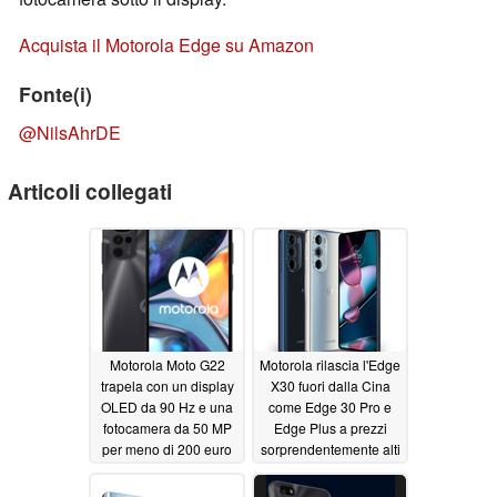
Acquista il Motorola Edge su Amazon
Fonte(i)
@NilsAhrDE
Articoli collegati
Motorola Moto G22
Motorola rilascia l'Edge
trapela con un display
X30 fuori dalla Cina
OLED da 90 Hz e una
come Edge 30 Pro e
fotocamera da 50 MP
Edge Plus a prezzi
per meno di 200 euro
sorprendentemente alti
03/02/2022
02/25/2022