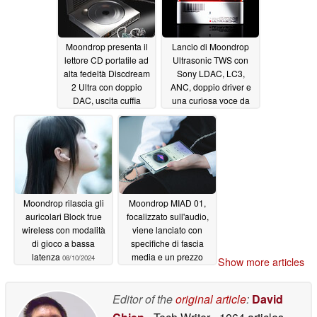
Moondrop presenta il
Lancio di Moondrop
lettore CD portatile ad
Ultrasonic TWS con
alta fedeltà Discdream
Sony LDAC, LC3,
2 Ultra con doppio
ANC, doppio driver e
DAC, uscita cuffia
una curiosa voce da
bilanciata e modalità
anime
08/23/2024
scheda audio USB che
supporta audio PCM e
DSD
11/04/2024
Moondrop rilascia gli
Moondrop MIAD 01,
auricolari Block true
focalizzato sull'audio,
wireless con modalità
viene lanciato con
di gioco a bassa
specifiche di fascia
latenza
media e un prezzo
08/10/2024
Show more articles
conveniente
04/25/2024
Editor of the
original article
:
David