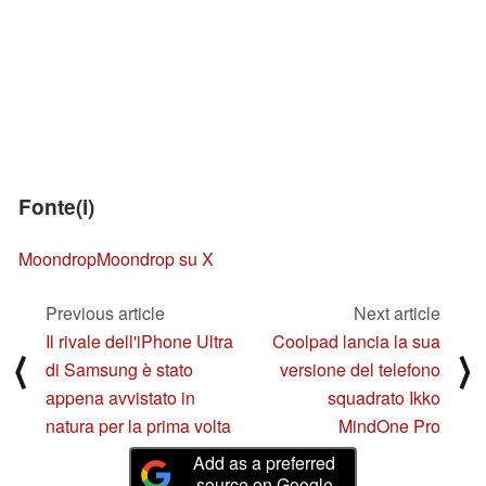
Fonte(i)
Moondrop
Moondrop su X
Previous article
Next article
Il rivale dell'iPhone Ultra
Coolpad lancia la sua
⟨
⟩
di Samsung è stato
versione del telefono
appena avvistato in
squadrato Ikko
natura per la prima volta
MindOne Pro
Add as a preferred
source on Google