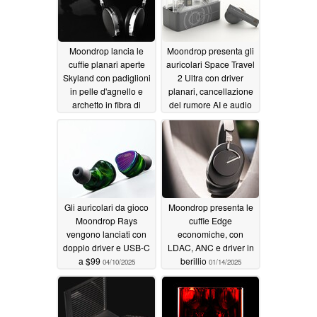
Moondrop lancia le
Moondrop presenta gli
cuffie planari aperte
auricolari Space Travel
Skyland con padiglioni
2 Ultra con driver
in pelle d'agnello e
planari, cancellazione
archetto in fibra di
del rumore AI e audio
carbonio
ad alta risoluzione
01/13/2026
LDAC
09/01/2025
Gli auricolari da gioco
Moondrop presenta le
Moondrop Rays
cuffie Edge
vengono lanciati con
economiche, con
doppio driver e USB-C
LDAC, ANC e driver in
a $99
berillio
04/10/2025
01/14/2025