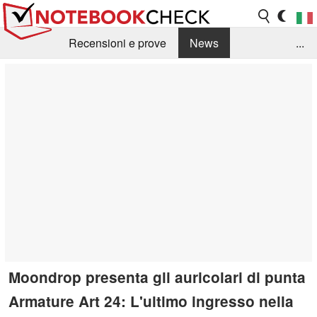
Recensioni e prove
News
...
Raccolta di recensioni
Info Techniche / Tips
Guida agli acquisti
Search
Contact
Moondrop presenta gli auricolari di punta
Armature Art 24: L'ultimo ingresso nella