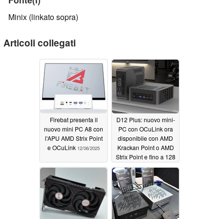
Minix (linkato sopra)
Articoli collegati
Firebat presenta il
D12 Plus: nuovo mini-
nuovo mini PC A8 con
PC con OCuLink ora
l'APU AMD Strix Point
disponibile con AMD
e OCuLink
Krackan Point o AMD
12/06/2025
Strix Point e fino a 128
GB di RAM
09/27/2025