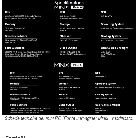
Schede tecniche dei mini PC (Fonte immagine: Minix - modificato)
Fonte(i)