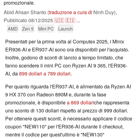
promozionale.
Abid Ahsan Shanto (
traduzione a cura di
Ninh Duy),
Pubblicato
08/12/2025
🇺🇸
🇪🇸
...
AMD
Zen 5
Mini PC
Launch
Presentati per la prima volta al Computex 2025, i Minix
ER936-AI e ER937-AI sono ora disponibili per l'acquisto.
Inoltre, godono di sconti di lancio a tempo limitato, che
fanno scendere il mini PC con Ryzen AI 9 365, l'ER936-
AI, da
899 dollari a 789 dollari
.
Per quanto riguarda l'ER937-AI, è alimentato da Ryzen AI
9 HX 370 con Radeon 890M e, durante la fase
promozionale, è disponibile
a 869 dollari
che rappresenta
uno sconto di 130 dollari rispetto al prezzo di 999 dollari.
Per ottenere questi sconti, è necessario applicare il codice
coupon "NEW110" per l'ER936-AI durante il checkout,
mentre il codice per quest'ultimo è "NEW130"