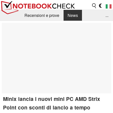
Recensioni e prove
News
...
Raccolta di recensioni
Info Techniche / Tips
Guida agli acquisti
Search
Contact
Minix lancia i nuovi mini PC AMD Strix
Point con sconti di lancio a tempo