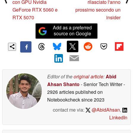
con GPU Nvidia
rilasciato l'anno
GeForce RTX 5060 e
prossimo secondo un
RTX 5070
insider
Add as a preferred
source on Google
Editor of the
original article
:
Abid
Ahsan Shanto
- Senior Tech Writer
-
2926 articles published on
Notebookcheck
since 2023
contact me via:
@AbidAhsan
,
LinkedIn