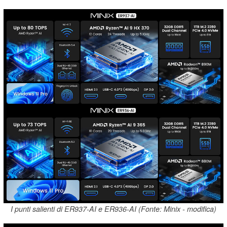
I punti salienti di ER937-AI e ER936-AI (Fonte: Minix - modifica)