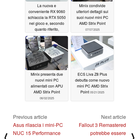
La nuova e
Minix condivide
conveniente RX 9060
ulteriori dettagli sui
schiaccia la RTX 5050
suoi nuovi mini PC
nel gioco e, secondo
AMD Strix Point
quanto riferito,
07/07/2025
eguaglia la RTX 5060
08/12/2025
Minix presenta due
ECS Liva Z8 Plus
nuovi mini PC
debutta come nuovo
alimentati con APU
mini PC AMD Strix
AMD Strix Point
Point
05/21/2025
06/02/2025
Previous article
Next article
Asus rilascia i mini-PC
Fallout 3 Remastered
NUC 15 Performance
potrebbe essere
⟨
⟩