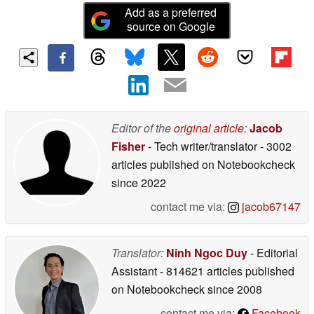
Add as a preferred
source on Google
Editor of the
original article
:
Jacob
Fisher
- Tech writer/translator
- 3002
articles published on Notebookcheck
since 2022
contact me via:
jacob67147
Translator:
Ninh Ngoc Duy
- Editorial
Assistant
- 814621 articles published
on Notebookcheck
since 2008
contact me via:
Facebook