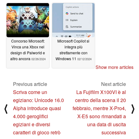
processori Intel Core
Amazon ne è affetto
Ultra 5
03/07/2024
03/06/2024
Concorso Microsoft:
Microsoft Copilot si
Vinca una Xbox nel
integra più
design di Palworld e
strettamente con
altro ancora
Windows 11
02/26/2024
02/12/2024
Show more articles
Previous article
Next article
Scriva come un
La Fujifilm X100VI è al
egiziano: Unicode 16.0
centro della scena il 20
⟨
⟩
Alpha introduce quasi
febbraio, mentre X-Pro4,
4.000 geroglifici
X-E5 sono rimandati a
egiziani e diversi
una data di uscita
caratteri di gioco retrò
successiva