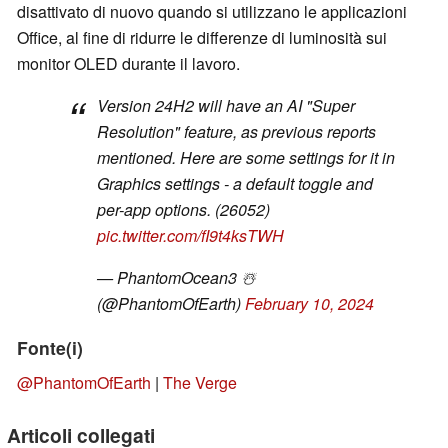
disattivato di nuovo quando si utilizzano le applicazioni
Office, al fine di ridurre le differenze di luminosità sui
monitor OLED durante il lavoro.
Version 24H2 will have an AI "Super
Resolution" feature, as previous reports
mentioned. Here are some settings for it in
Graphics settings - a default toggle and
per-app options. (26052)
pic.twitter.com/fI9t4ksTWH
— PhantomOcean3 ☃️
(@PhantomOfEarth)
February 10, 2024
Fonte(i)
@PhantomOfEarth
|
The Verge
Articoli collegati