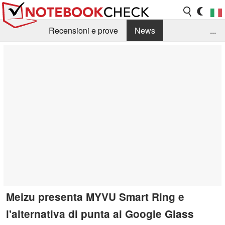
Recensioni e prove
News
...
Raccolta di recensioni
Info Techniche / Tips
Guida agli acquisti
Search
Contact
Meizu presenta MYVU Smart Ring e
l'alternativa di punta ai Google Glass