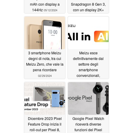
mAh con display a
Snapdragon 8 Gen 3,
144Hz
con un display 2K+
05/12/2024
quasi privo di lunette e
fino a 1 TB di spazio di
archiviazione
03/02/2024
3 smartphone Meizu
Meizu esce
degni di nota, tra cui
definitivamente dal
Meizu Zero, che vale la
settore degli
pena ricordare
smartphone
convenzionali,
02/29/2024
entrando nel nuovo
Tutto nell'era dell'AI
02/22/2024
Dicembre 2023 Pixel
Google Pixel Watch
Feature Drop inizia il
riceverà diverse
roll-out per Pixel 8,
funzioni del Pixel