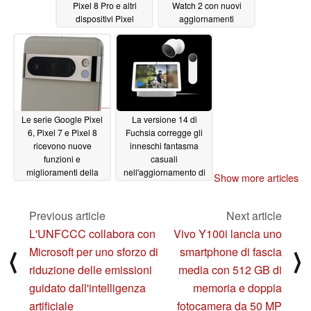
Pixel 8 Pro e altri
Watch 2 con nuovi
dispositivi Pixel
aggiornamenti
12/07/2023
12/07/2023
Le serie Google Pixel
La versione 14 di
6, Pixel 7 e Pixel 8
Fuchsia corregge gli
ricevono nuove
inneschi fantasma
funzioni e
casuali
miglioramenti della
nell'aggiornamento di
Show more articles
fotocamera con l'ultimo
Google Nest Hub
aggiornamento
12/03/2023
Previous article
Next article
12/06/2023
L'UNFCCC collabora con
Vivo Y100i lancia uno
Microsoft per uno sforzo di
smartphone di fascia
⟨
⟩
riduzione delle emissioni
media con 512 GB di
guidato dall'intelligenza
memoria e doppia
artificiale
fotocamera da 50 MP