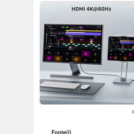
I
Fonte(i)