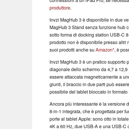
connessioni a un iPad Pro, se necessar
produttore
.
Invzi MagHub 3 è disponibile in due ver
MagHub 3 Stand senza funzione hub cos
sotto forma di docking station USB-C 8-
prodotto non è disponibile presso altri 
suoi prodotti anche su
Amazon
, è pos
Invzi MagHub 3 è un pratico supporto p
diagonale dello schermo da 4,7 a 12,9 
essere attaccata magneticamente a uno d
giunti, il braccio in due parti può essere
possibile del tablet bloccato in formato 
Ancora più interessante è la versione
8-in-1 integrata, che è progettata per
porte al tablet Apple: sono otto in total
4K a 60 Hz, due USB-A e una USB-C con 