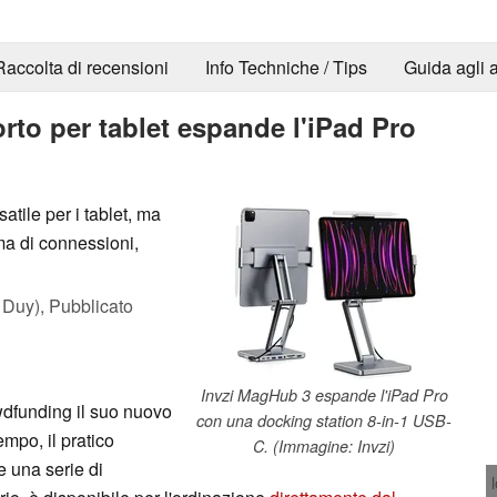
Raccolta di recensioni
Info Techniche / Tips
Guida agli a
rto per tablet espande l'iPad Pro
tile per i tablet, ma
a di connessioni,
 Duy),
Pubblicato
Invzi MagHub 3 espande l'iPad Pro
owdfunding il suo nuovo
con una docking station 8-in-1 USB-
mpo, il pratico
C. (Immagine: Invzi)
e una serie di