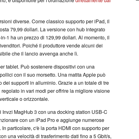
io, è disponibile per l'ordinazione
direttamente dal
sioni diverse. Come classico supporto per iPad, il
ta 79,99 dollari. La versione con hub integrato
in-1 ha un prezzo di 129,99 dollari. Al momento, il
rivenditori. Poiché il produttore vende alcuni dei
sibile che il lancio avvenga anche lì.
er tablet. Può sostenere dispositivi con una
pollici con il suo morsetto. Una matita Apple può
ei supporti in alluminio. Grazie a un totale di tre
 regolato in vari modi per offrire la migliore visione
verticale o orizzontale.
 di Invzi MagHub 3 con una docking station USB-C
 funzionare con un iPad Pro e aggiunge numerose
e. In particolare, c'è la porta HDMI con supporto per
una velocità di trasferimento dati fino a 5 Gbit/s,