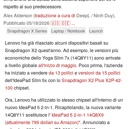
rispetto al suo predecessore.
Alex Alderson (
traduzione a cura di
DeepL / Ninh Duy),
Pubblicato
05/18/2026
🇺🇸
🇩🇪
...
Snapdragon X Series
Laptop / Notebook
Launch
Lenovo ha già rilasciato alcuni dispositivi basati su
Snapdragon X2 quest'anno. Ad esempio, le versioni più
economiche dello Yoga Slim 7x (14Q8Y11) sono arrivate
a livello globale
all'inizio di maggio
. Poco prima, l'azienda
ha iniziato a vendere
da 13 pollici
e
versioni da 15 pollici
dell'IdeaPad Slim 5x con lo
Snapdragon X2 Plus X2P-42-
100
chipset.
Ora, Lenovo ha utilizzato lo stesso chipset all'interno di un
nuovo IdeaPad 5 2-in-1. Ricapitolando, la nuova variante
14Q8Y11 sostituisce l'
IdeaPad 5 2-in-1 14Q8X9
(attualmente 795 dollari su Amazon)
. Annunciato a