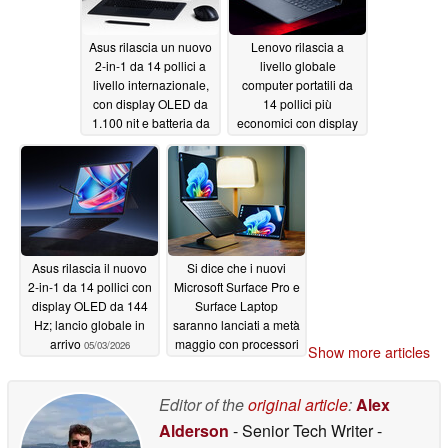
Asus rilascia un nuovo
Lenovo rilascia a
2-in-1 da 14 pollici a
livello globale
livello internazionale,
computer portatili da
con display OLED da
14 pollici più
1.100 nit e batteria da
economici con display
75 Wh
OLED da 120 Hz
05/13/2026
05/06/2026
Asus rilascia il nuovo
Si dice che i nuovi
2-in-1 da 14 pollici con
Microsoft Surface Pro e
display OLED da 144
Surface Laptop
Hz; lancio globale in
saranno lanciati a metà
arrivo
maggio con processori
05/03/2026
Show more articles
Intel e Qualcomm
04/30/2026
Editor of the
original article
:
Alex
Alderson
- Senior Tech Writer
-