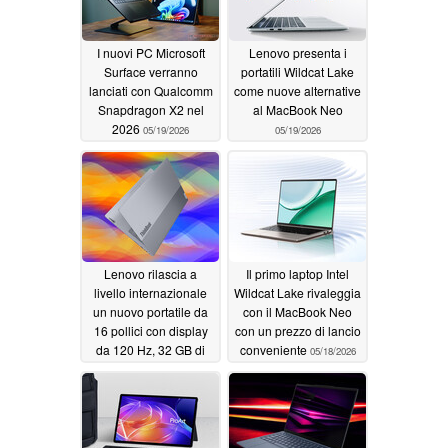
I nuovi PC Microsoft
Lenovo presenta i
Surface verranno
portatili Wildcat Lake
lanciati con Qualcomm
come nuove alternative
Snapdragon X2 nel
al MacBook Neo
2026
05/19/2026
05/19/2026
Lenovo rilascia a
Il primo laptop Intel
livello internazionale
Wildcat Lake rivaleggia
un nuovo portatile da
con il MacBook Neo
16 pollici con display
con un prezzo di lancio
da 120 Hz, 32 GB di
conveniente
05/18/2026
RAM e Intel Panther
Lake
05/19/2026