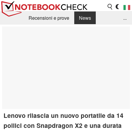
Recensioni e prove
News
...
Raccolta di recensioni
Info Techniche / Tips
Guida agli acquisti
Search
Contact
Lenovo rilascia un nuovo portatile da 14
pollici con Snapdragon X2 e una durata