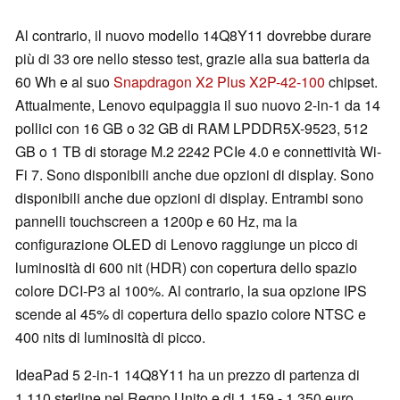
Al contrario, il nuovo modello 14Q8Y11 dovrebbe durare
più di 33 ore nello stesso test, grazie alla sua batteria da
60 Wh e al suo
Snapdragon X2 Plus X2P-42-100
chipset.
Attualmente, Lenovo equipaggia il suo nuovo 2-in-1 da 14
pollici con 16 GB o 32 GB di RAM LPDDR5X-9523, 512
GB o 1 TB di storage M.2 2242 PCIe 4.0 e connettività Wi-
Fi 7. Sono disponibili anche due opzioni di display. Sono
disponibili anche due opzioni di display. Entrambi sono
pannelli touchscreen a 1200p e 60 Hz, ma la
configurazione OLED di Lenovo raggiunge un picco di
luminosità di 600 nit (HDR) con copertura dello spazio
colore DCI-P3 al 100%. Al contrario, la sua opzione IPS
scende al 45% di copertura dello spazio colore NTSC e
400 nits di luminosità di picco.
IdeaPad 5 2-in-1 14Q8Y11 ha un prezzo di partenza di
1.110 sterline nel Regno Unito e di 1.159 - 1.350 euro