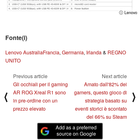
ⓘ Lenovo
Fonte(i)
Lenovo Australia
Francia
,
Germania
,
Irlanda
&
REGNO
UNITO
Previous article
Next article
Gli occhiali per il gaming
Amato dall'82% dei
AR ROG Xreal R1 sono
gamers, questo gioco di
⟨
⟩
in pre-ordine con un
strategia basato su
prezzo elevato
eventi storici è scontato
del 66% su Steam
Add as a preferred
source on Google