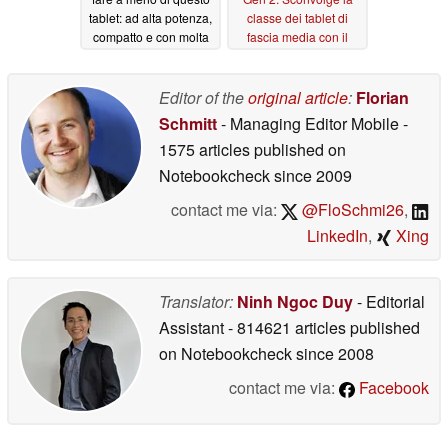
tablet: ad alta potenza,
classe dei tablet di
compatto e con molta
fascia media con il
RAM, nonostante la
WiFi veloce e l'input
crisi della memoria
tramite penna
05/05/2026
Editor of the
original article
:
Florian
05/06/2026
Schmitt
- Managing Editor Mobile
-
1575 articles published on
Notebookcheck
since 2009
contact me via:
@FloSchmi26
,
LinkedIn
,
Xing
Translator:
Ninh Ngoc Duy
- Editorial
Assistant
- 814621 articles published
on Notebookcheck
since 2008
contact me via:
Facebook