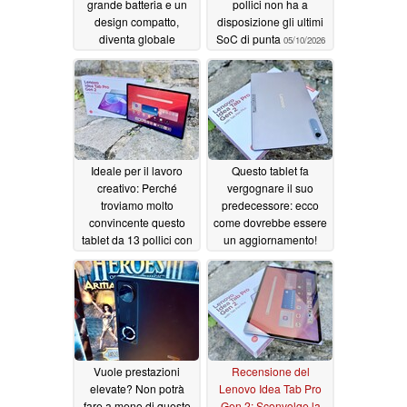
grande batteria e un
pollici non ha a
design compatto,
disposizione gli ultimi
diventa globale
SoC di punta
05/10/2026
attraverso
l'importazione
05/10/2026
Ideale per il lavoro
Questo tablet fa
creativo: Perché
vergognare il suo
troviamo molto
predecessore: ecco
convincente questo
come dovrebbe essere
tablet da 13 pollici con
un aggiornamento!
Android
05/09/2026
05/07/2026
Vuole prestazioni
Recensione del
elevate? Non potrà
Lenovo Idea Tab Pro
fare a meno di questo
Gen 2: Sconvolge la