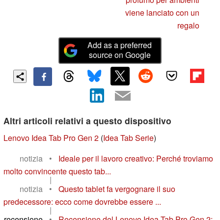
viene lanciato con un
regalo
Add as a preferred
source on Google
Altri articoli relativi a questo dispositivo
Lenovo Idea Tab Pro Gen 2
(
Idea Tab Serie
)
notizia
•
Ideale per il lavoro creativo: Perché troviamo
molto convincente questo tab...
|
notizia
•
Questo tablet fa vergognare il suo
predecessore: ecco come dovrebbe essere ...
|
recensione
•
Recensione del Lenovo Idea Tab Pro Gen 2: