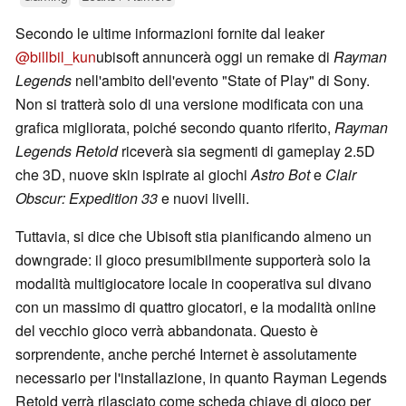
Secondo le ultime informazioni fornite dal leaker
@billbil_kun
ubisoft annuncerà oggi un remake di
Rayman
Legends
nell'ambito dell'evento "State of Play" di Sony.
Non si tratterà solo di una versione modificata con una
grafica migliorata, poiché secondo quanto riferito,
Rayman
Legends Retold
riceverà sia segmenti di gameplay 2.5D
che 3D, nuove skin ispirate ai giochi
Astro Bot
e
Clair
Obscur: Expedition 33
e nuovi livelli.
Tuttavia, si dice che Ubisoft stia pianificando almeno un
downgrade: il gioco presumibilmente supporterà solo la
modalità multigiocatore locale in cooperativa sul divano
con un massimo di quattro giocatori, e la modalità online
del vecchio gioco verrà abbandonata. Questo è
sorprendente, anche perché Internet è assolutamente
necessario per l'installazione, in quanto Rayman Legends
Retold verrà rilasciato come scheda chiave di gioco per