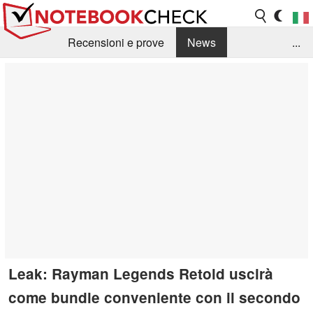
Recensioni e prove
News
...
Raccolta di recensioni
Info Techniche / Tips
Guida agli acquisti
Search
Contact
Leak: Rayman Legends Retold uscirà
come bundle conveniente con il secondo