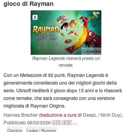
gioco di Rayman
ⓘ Dealabs
Rayman Legends riceverà presto un
remake.
Con un Metascore di 92 punti, Rayman Legends è
generalmente considerato uno dei migliori giochi della
serie. Ubisoft riediterà il gioco dopo 13 anni e lo rilascerà
come remake, che sarà consegnato con una versione
migliorata di Rayman Origins.
Hannes Brecher (
traduzione a cura di
DeepL / Ninh Duy),
Pubblicato
06/02/2026
🇺🇸
🇩🇪
...
Gaming
Leaks / Rumors