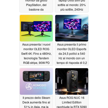
monitor da gioco
laptop Ultra Slim più
PlayStation, del
sottile al mondo: 20%
bastone da
più sottile, 240Hz
combattimento
06/02/2026
FlexStrike
06/02/2026
Asus presenta i nuovi
Asus presenta il primo
monitor OLED ROG
monitor OLED Esports
Swift 4K: Fino a 480Hz,
da 24,5 pollici a 540
tecnologia Tandem
Hz al mondo con un
RGB stripe, 90W PD
tempo di risposta di 0,2
ms
06/02/2026
06/02/2026
Il prezzo dello Steam
Asus ROG NUC 16
Deck aumenta fino al
Limited Edition
51% in Asia, ma la
racchiude la RTX 5090