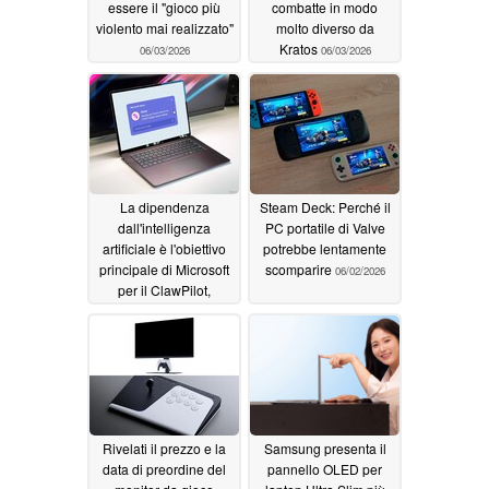
essere il "gioco più
combatte in modo
violento mai realizzato"
molto diverso da
Kratos
06/03/2026
06/03/2026
La dipendenza
Steam Deck: Perché il
dall'intelligenza
PC portatile di Valve
artificiale è l'obiettivo
potrebbe lentamente
principale di Microsoft
scomparire
06/02/2026
per il ClawPilot,
rivelano i documenti
trapelati
06/03/2026
Rivelati il prezzo e la
Samsung presenta il
data di preordine del
pannello OLED per