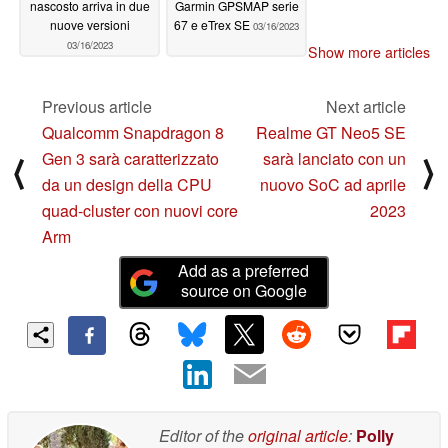
nascosto arriva in due
Garmin GPSMAP serie
nuove versioni
67 e eTrex SE
03/16/2023
03/16/2023
Show more articles
Previous article
Next article
Qualcomm Snapdragon 8
Realme GT Neo5 SE
Gen 3 sarà caratterizzato
sarà lanciato con un
⟨
⟩
da un design della CPU
nuovo SoC ad aprile
quad-cluster con nuovi core
2023
Arm
Add as a preferred
source on Google
Editor of the
original article
:
Polly