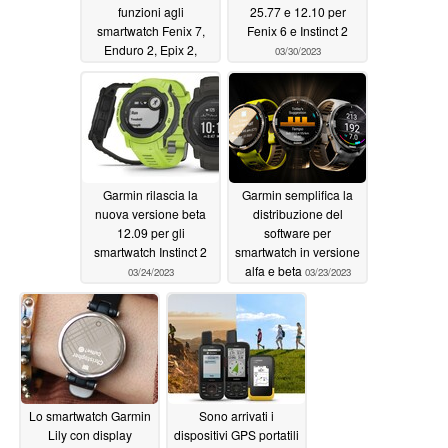
funzioni agli
25.77 e 12.10 per
smartwatch Fenix 7,
Fenix 6 e Instinct 2
Enduro 2, Epix 2,
03/30/2023
Quatix 7 e Marq 2 con
un nuovo
aggiornamento beta
03/30/2023
Garmin rilascia la
Garmin semplifica la
nuova versione beta
distribuzione del
12.09 per gli
software per
smartwatch Instinct 2
smartwatch in versione
alfa e beta
03/24/2023
03/23/2023
Lo smartwatch Garmin
Sono arrivati i
Lily con display
dispositivi GPS portatili