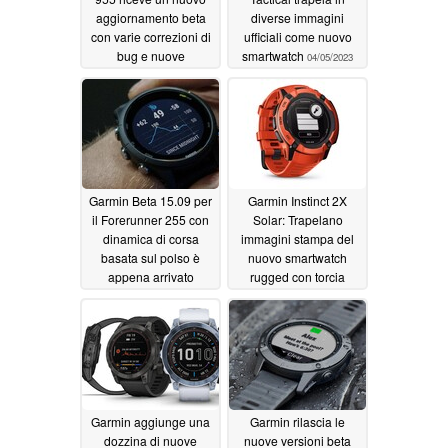
aggiornamento beta
diverse immagini
con varie correzioni di
ufficiali come nuovo
bug e nuove
smartwatch
04/05/2023
funzionalità
04/05/2023
Garmin Beta 15.09 per
Garmin Instinct 2X
il Forerunner 255 con
Solar: Trapelano
dinamica di corsa
immagini stampa del
basata sul polso è
nuovo smartwatch
appena arrivato
rugged con torcia
incorporata
04/04/2023
04/01/2023
Garmin aggiunge una
Garmin rilascia le
dozzina di nuove
nuove versioni beta