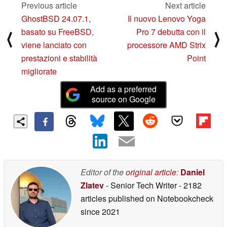
Previous article
Next article
GhostBSD 24.07.1,
Il nuovo Lenovo Yoga
basato su FreeBSD,
Pro 7 debutta con il
⟨
⟩
viene lanciato con
processore AMD Strix
prestazioni e stabilità
Point
migliorate
Add as a preferred
source on Google
Editor of the
original article
:
Daniel
Zlatev
- Senior Tech Writer
- 2182
articles published on Notebookcheck
since 2021