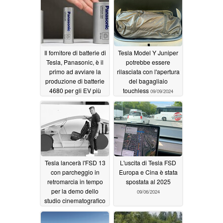
Il fornitore di batterie di
Tesla Model Y Juniper
Tesla, Panasonic, è il
potrebbe essere
primo ad avviare la
rilasciata con l'apertura
produzione di batterie
del bagagliaio
4680 per gli EV più
touchless
09/09/2024
convenienti
09/09/2024
Tesla lancerà l'FSD 13
L'uscita di Tesla FSD
con parcheggio in
Europa e Cina è stata
retromarcia in tempo
spostata al 2025
per la demo dello
09/06/2024
studio cinematografico
Robotaxi
09/06/2024