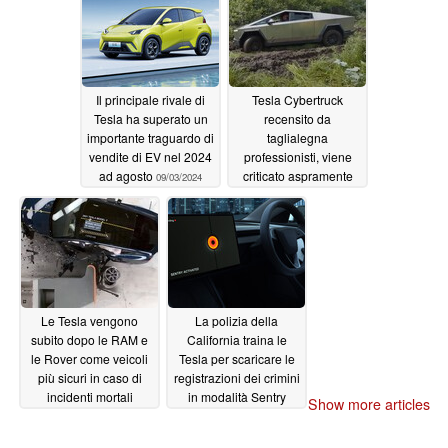
Il principale rivale di
Tesla Cybertruck
Tesla ha superato un
recensito da
importante traguardo di
taglialegna
vendite di EV nel 2024
professionisti, viene
ad agosto
criticato aspramente
09/03/2024
per la scarsa
autonomia nonostante
le prestazioni
impressionanti
09/03/2024
Le Tesla vengono
La polizia della
subito dopo le RAM e
California traina le
le Rover come veicoli
Tesla per scaricare le
più sicuri in caso di
registrazioni dei crimini
incidenti mortali
in modalità Sentry
Show more articles
09/03/2024
09/01/2024