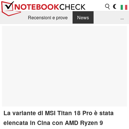
Recensioni e prove
News
...
Raccolta di recensioni
Info Techniche / Tips
Guida agli acquisti
Search
Contact
La variante di MSI Titan 18 Pro è stata
elencata in Cina con AMD Ryzen 9