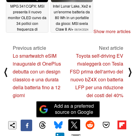
MPG 341CQPX: MSI
Intel Lunar Lake, Xe2 e
presenta il nuovo
un'enorme batteria da
monitor OLED curvo da
80 Wh in un portatile
34 pollici con
da gioco: MSI svela
frequenza di
Claw 8 AI+
06/04/2024
Show more articles
aggiornamento di 240
Hz per meno di 900
dollari
Previous article
Next article
06/04/2024
Lo smartwatch eSIM
Toyota self-driving EV
inaugurale di OnePlus
rivaleggerà con Tesla
⟨
⟩
debutta con un design
FSD prima dell'arrivo del
classico e una durata
nuovo bZ4X con batteria
della batteria fino a 12
LFP per una riduzione
giorni
dei costi del 40%
Add as a preferred
source on Google