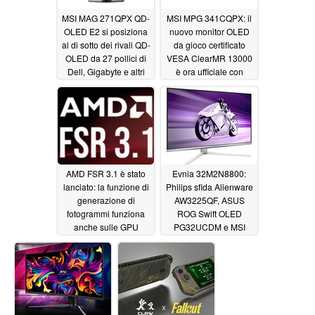
MSI MAG 271QPX QD-
MSI MPG 341CQPX: il
OLED E2 si posiziona
nuovo monitor OLED
al di sotto dei rivali QD-
da gioco certificato
OLED da 27 pollici di
VESA ClearMR 13000
Dell, Gigabyte e altri
è ora ufficiale con
con un prezzo di lancio
frequenza di
di 699,99 dollari
aggiornamento di 240
Hz e curvatura 1800R
07/03/2024
07/02/2024
AMD FSR 3.1 è stato
Evnia 32M2N8800:
lanciato: la funzione di
Philips sfida Alienware
generazione di
AW3225QF, ASUS
fotogrammi funziona
ROG Swift OLED
anche sulle GPU
PG32UCDM e MSI
Nvidia GeForce RTX e
MPG 321URX con il
Intel Arc
nuovo monitor per il
06/29/2024
gaming QD-OLED 4K e
240 Hz
06/25/2024