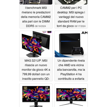
I benchmark MSI
CAMM2 per i PC
rivelano le prestazioni
desktop: MSI spiega i
della memoria CAMM2
vantaggi del nuovo
alla pari con le DIMM
standard RAM per le
DDR5
torri da gioco
08/19/2024
08/17/2024
MAG 321UP: MSI
Un dipendente rivela
rilascia un nuovo
che AMD era vicina
monitor da gioco 4K a
alla bancarotta, ma la
799,99 dollari con un
PlayStation 4 ha
insolito pannello QD-
contribuito a evitarla
OLED
08/02/2024
07/05/2024