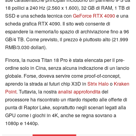
18 pollici a 240 Hz (2.560 x 1.600), 32 GB di RAM, 1 TB di
SSD e una scheda tecnica con
GeForce RTX 4090
e una
scheda grafica RTX 4090. Il sito web consente di
espandere la memoria/lo spazio di archiviazione fino a 96
GB/4 TB. Come previsto, il prezzo è piuttosto alto (21.999
RMB/3.030 dollari).
Finora, la nuova Titan 18 Pro è stata elencata per il pre-
ordine solo in Cina, senza alcuna indicazione di un lancio
globale. Forse, doveva servire come proof-of-concept,
aprendo la strada ai futuri chip X3D in
Strix Halo
o
Kraken
Point
. Tuttavia, la nostra
analisi approfondita
del
processore ha riscontrato un ritardo rispetto alle offerte di
punta di Raptor Lake, soprattutto negli scenari legati alla
GPU come i giochi in 4K, anche se regna sovrano a
1080p e 1440p.