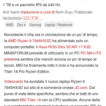
1 TB e un pannello IPS da 240 Hz.
Anil Ganti (
traduzione a cura di
Ninh Duy),
Pubblicato
06/29/2024
🇺🇸
🇫🇷
...
AMD
Zen 4
Gaming
Laptop / Notebook
Nonostante il chip sia in circolazione da un po' di tempo,
la
AMD Ryzen 9 7945HX3D
ha alimentato solo un
computer portatile: il
Asus ROG Strix SCAR 17 X3D
.
MINISFORUM prevede di utilizzarlo in un PC
PC Mini-ITX
presto
ma sembra che manchi ancora un po' di tempo al
lancio. MSI ha finalmente rotto il ciclo e ha annunciato la
Titan 18 Pro Ryzen Edition.
Videocardz
ha avvistato il nuovo laptop Ryzen 9
7945HX3D sul sito di e-commerce cinese
JD.com
. Dal
punto di vista delle specifiche, sembra che si tratti di uno
standard
MSI Titan 18
con la CPU sostituita. Alcune delle
sue caratteristiche principali includono un pannello IPS da