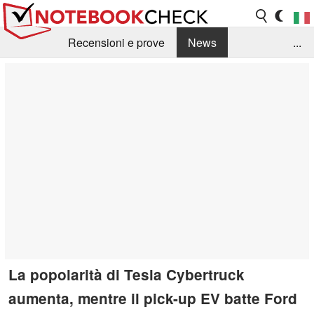
Recensioni e prove
News
...
Raccolta di recensioni
Info Techniche / Tips
Guida agli acquisti
Search
Contact
La popolarità di Tesla Cybertruck
aumenta, mentre il pick-up EV batte Ford