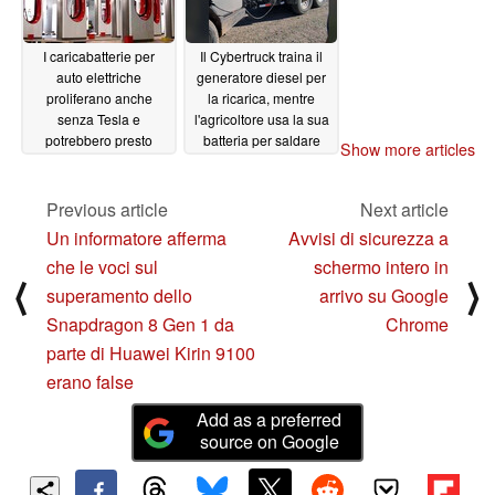
I caricabatterie per
Il Cybertruck traina il
auto elettriche
generatore diesel per
proliferano anche
la ricarica, mentre
senza Tesla e
l'agricoltore usa la sua
potrebbero presto
batteria per saldare
Show more articles
rivaleggiare con le
07/23/2024
stazioni di rifornimento
Previous article
Next article
07/23/2024
Un informatore afferma
Avvisi di sicurezza a
che le voci sul
schermo intero in
⟨
⟩
superamento dello
arrivo su Google
Snapdragon 8 Gen 1 da
Chrome
parte di Huawei Kirin 9100
erano false
Add as a preferred
source on Google