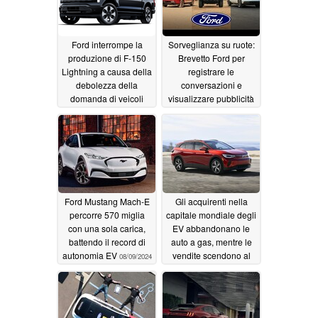
Ford interrompe la
Sorveglianza su ruote:
produzione di F-150
Brevetto Ford per
Lightning a causa della
registrare le
debolezza della
conversazioni e
domanda di veicoli
visualizzare pubblicità
elettrici
personalizzata
12/16/2025
09/10/2024
Ford Mustang Mach-E
Gli acquirenti nella
percorre 570 miglia
capitale mondiale degli
con una sola carica,
EV abbandonano le
battendo il record di
auto a gas, mentre le
autonomia EV
vendite scendono al
08/09/2024
minimo storico
08/08/2024