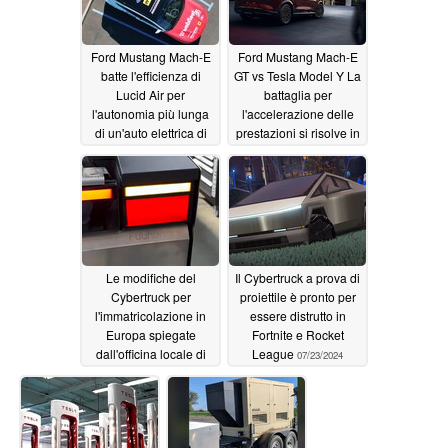
Ford Mustang Mach-E
Ford Mustang Mach-E
batte l'efficienza di
GT vs Tesla Model Y La
Lucid Air per
battaglia per
l'autonomia più lunga
l'accelerazione delle
di un'auto elettrica di
prestazioni si risolve in
produzione
una vittoria per la
08/07/2024
prima dopo il nuovo
aggiornamento
08/03/2024
Le modifiche del
Il Cybertruck a prova di
Cybertruck per
proiettile è pronto per
l'immatricolazione in
essere distrutto in
Europa spiegate
Fortnite e Rocket
dall'officina locale di
League
07/23/2024
riparazione EV
07/25/2024