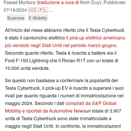
Fawad Murtaza (
traduzione a cura di
Ninh Duy),
Pubblicato
07/18/2024
🇺🇸
🇵🇱
...
Business
E-Mobility
All'inizio del mese abbiamo riferito che il Tesla Cybertruck
è stato il camioncino elettrico
il pick-up elettrico americano
più venduto negli Stati Uniti nel periodo marzo-giugno
.
Secondo quanto riferito, Tesla è riuscita a battere sia il
Ford F-150 Lightning che il Rivian R1T con un totale di
10.000 unità vendute.
Se questo non bastasse a confermare la popolarità del
Tesla Cybertruck, il pick-up EV è riuscito a superare i suoi
rivali per quanto riguarda i numeri di immatricolazione nel
maggio 2024. Secondo i dati
compilati da S&P Global
Mobility e riportati da Automotive News
un totale di 3.907
unità di Tesla Cybertruck sono state immatricolate a
maggio negli Stati Uniti. In confronto, le immatricolazioni