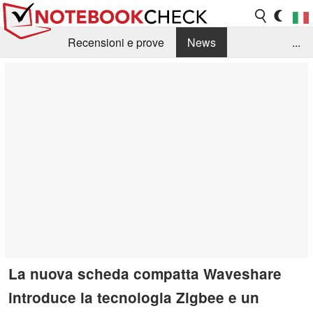
Recensioni e prove
News
...
Raccolta di recensioni
Info Techniche / Tips
Guida agli acquisti
Search
Contact
La nuova scheda compatta Waveshare
introduce la tecnologia Zigbee e un