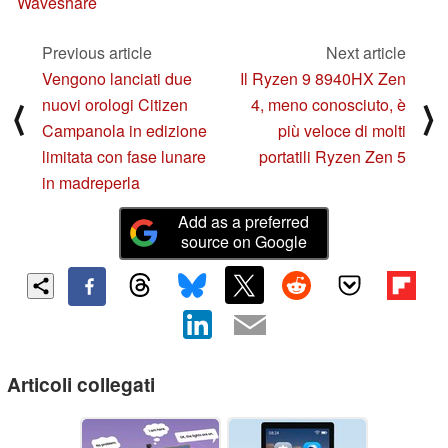
Waveshare
Previous article
Next article
Vengono lanciati due
Il Ryzen 9 8940HX Zen
nuovi orologi Citizen
4, meno conosciuto, è
⟨
⟩
Campanola in edizione
più veloce di molti
limitata con fase lunare
portatili Ryzen Zen 5
in madreperla
Add as a preferred
source on Google
Articoli collegati