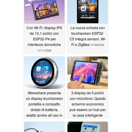
Con Wi-Fi: display IPS
La nuova scheda con
da 10,1 pollici con
touchscreen ESP32-
ESP32-P4 per
C5 integra sensori, Wi-
interfacce domotiche
Fi e ZigBee
07/08/2026
07/11/2026
Waveshare presenta
3.display da 5 pollici
un display touchscreen
con microfono: Questo
portatile e compatto
schermo economico
dotato di batteria,
può essere un hub per
adatto anche all’uso in
la casa intelligente
ambito domotico
06/07/2026
06/22/2026