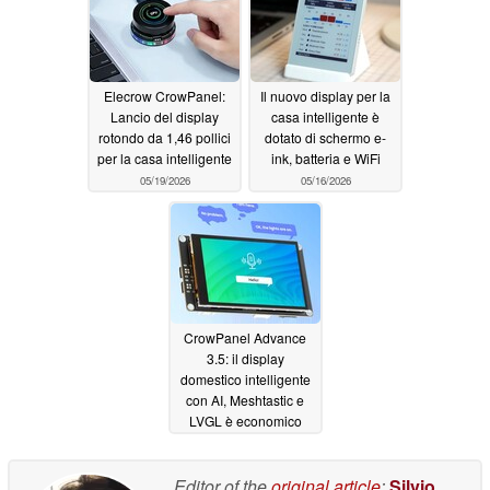
Elecrow CrowPanel:
Il nuovo display per la
Lancio del display
casa intelligente è
rotondo da 1,46 pollici
dotato di schermo e-
per la casa intelligente
ink, batteria e WiFi
05/19/2026
05/16/2026
CrowPanel Advance
3.5: il display
domestico intelligente
con AI, Meshtastic e
LVGL è economico
04/12/2026
Editor of the
original article
:
Silvio