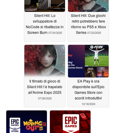
Silent Hill: Lo
Silent Hill: Due giochi
sviluppatore di
retrò potrebbero fare
NoCode si ribattezza in
ritorno su PS5 e Xbox
Screen Burn
Series
07/24/2025
07/23/2025
Il filmato di gioco di
EA Play è ora
Silent Hill f è trapelato
disponibile sull'Epic
all'Anime Expo 2025
Games Store con
sconti introduttivi
07/06/2025
10/18/2024