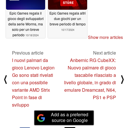
Epic Games regala il
Epic Games regala altri
gioco degli sviluppatori
due giochi per un
della serie Worms, ma
breve periodo di tempo
solo per un breve
10/17/2024
periodo
10/18/2024
Show more articles
Previous article
Next article
I nuovi palmari da
Anbernic RG CubeXX:
gioco Lenovo Legion
Nuovo palmare di gioco
Go sono stati rivelati
tascabile rilasciato a
⟨
⟩
con una possibile
livello globale, in grado di
variante AMD Strix
emulare Dreamcast, N64,
Point in fase di
PS1 e PSP
sviluppo
Add as a preferred
source on Google