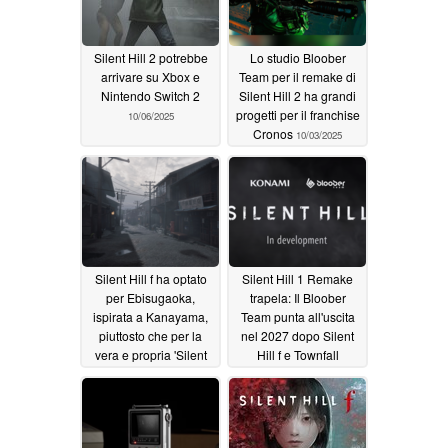
Silent Hill 2 potrebbe
Lo studio Bloober
arrivare su Xbox e
Team per il remake di
Nintendo Switch 2
Silent Hill 2 ha grandi
progetti per il franchise
10/06/2025
Cronos
10/03/2025
Silent Hill f ha optato
Silent Hill 1 Remake
per Ebisugaoka,
trapela: Il Bloober
ispirata a Kanayama,
Team punta all'uscita
piuttosto che per la
nel 2027 dopo Silent
vera e propria 'Silent
Hill f e Townfall
Hill', a causa del Monte
07/25/2025
Fuji che potrebbe
distrarre i giocatori
08/01/2025