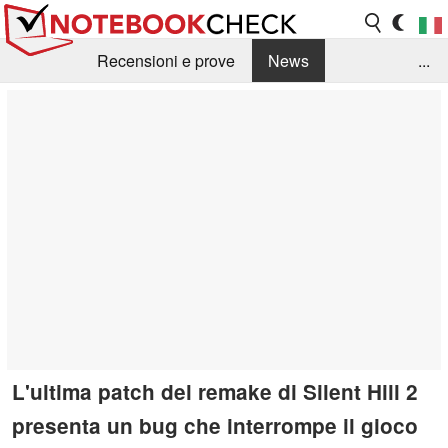
Recensioni e prove
News
...
Raccolta di recensioni
Info Techniche / Tips
Guida agli acquisti
Search
Contact
L'ultima patch del remake di Silent Hill 2
presenta un bug che interrompe il gioco