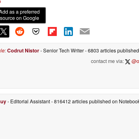
o
Add as a preferred
source on Google
cle
:
Codrut Nistor
- Senior Tech Writer
- 6803 articles publish
contact me via:
@on
Duy
- Editorial Assistant
- 816412 articles published on Notebo