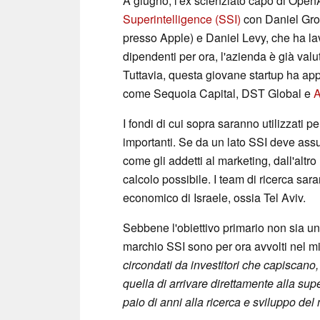
A giugno, l'ex scienziato capo di Open
Superintelligence (SSI)
con Daniel Gros
presso Apple) e Daniel Levy, che ha la
dipendenti per ora, l'azienda è già valuta
Tuttavia, questa giovane startup ha appe
come Sequoia Capital, DST Global e
A
I fondi di cui sopra saranno utilizzati 
importanti. Se da un lato SSI deve assumer
come gli addetti al marketing, dall'alt
calcolo possibile. I team di ricerca sara
economico di Israele, ossia Tel Aviv.
Sebbene l'obiettivo primario non sia un s
marchio SSI sono per ora avvolti nel 
circondati da investitori che capiscano
quella di arrivare direttamente alla supe
paio di anni alla ricerca e sviluppo del