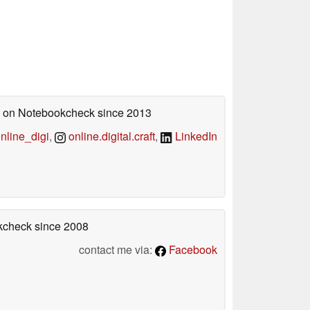
ed on Notebookcheck
since 2013
line_digi
,
online.digital.craft
,
LinkedIn
okcheck
since 2008
contact me via:
Facebook