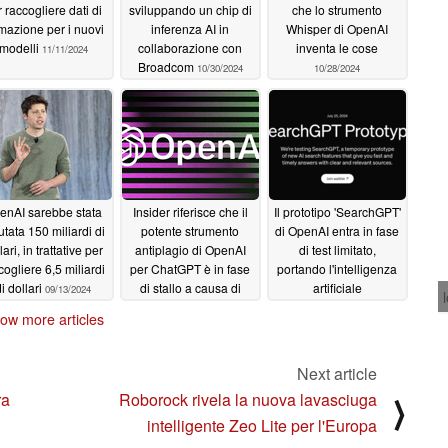
 raccogliere dati di
sviluppando un chip di
che lo strumento
mazione per i nuovi
inferenza AI in
Whisper di OpenAI
modelli
collaborazione con
inventa le cose
11/11/2024
Broadcom
10/30/2024
10/28/2024
enAI sarebbe stata
Insider riferisce che il
Il prototipo 'SearchGPT'
utata 150 miliardi di
potente strumento
di OpenAI entra in fase
lari, in trattative per
antiplagio di OpenAI
di test limitato,
cogliere 6,5 miliardi
per ChatGPT è in fase
portando l'intelligenza
i dollari
di stallo a causa di
artificiale
09/13/2024
dibattiti interni
conversazionale e
08/06/2024
ow more articles
l'attribuzione della
fonte nelle ricerche
07/26/2024
Next article
ra
Roborock rivela la nuova lavasciuga
⟩
intelligente Zeo Lite per l'Europa