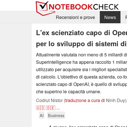
Recensioni e prove
News
L'ex scienziato capo di Open
per lo sviluppo di sistemi di
Attualmente valutata non meno di 5 miliardi di
Superintelligence ha appena raccolto 1 miliard
utilizzato per acquisire sia i migliori specialis
di calcolo. L'obiettivo di questa azienda, co-
scienziato capo di OpenAI, è quello di sviluppa
che superino le capacità umane.
Codrut Nistor (
traduzione a cura di
Ninh Duy)
🇺🇸
🇩🇪
...
AI
Business