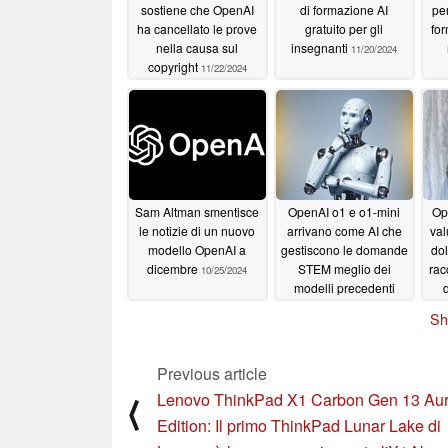
sostiene che OpenAI
di formazione AI
per
ha cancellato le prove
gratuito per gli
for
nella causa sul
insegnanti
11/20/2024
copyright
11/22/2024
Sam Altman smentisce
OpenAI o1 e o1-mini
Op
le notizie di un nuovo
arrivano come AI che
val
modello OpenAI a
gestiscono le domande
dol
dicembre
STEM meglio dei
rac
10/25/2024
modelli precedenti
d
09/16/2024
Sh
Previous article
Lenovo ThinkPad X1 Carbon Gen 13 Au
⟨
Edition: Il primo ThinkPad Lunar Lake di