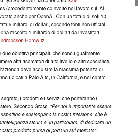
AI Ilya Sutskever ha co-fondato
Safe
s (precedentemente coinvolto nel lavoro sull'AI
vorato anche per OpenAI. Con un totale di soli 10
ta 5 miliardi di dollari, secondo fonti non ufficiali.
na raccolto 1 miliardo di dollari da investitori
ndreessen Horowitz
.
per due obiettivi principali, che sono ugualmente
e altri ricercatori di alto livello e altri specialisti,
ro l'azienda deve acquisire la massima potenza di
nno ubicati a Palo Alto, in California, e nel centro
egreto, i prodotti e i servizi che porteranno il
mistero. Secondo Gross,
"Per noi è importante essere
, rispettino e sostengano la nostra missione, che è
rintelligenza sicura e, in particolare, di dedicare un
 nostro prodotto prima di portarlo sul mercato"