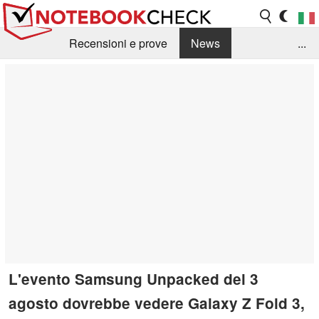
Recensioni e prove
News
...
Raccolta di recensioni
Info Techniche / Tips
Guida agli acquisti
Search
Contact
L'evento Samsung Unpacked del 3
agosto dovrebbe vedere Galaxy Z Fold 3,