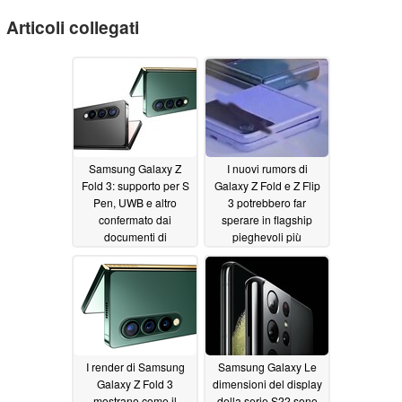
Articoli collegati
Samsung Galaxy Z
I nuovi rumors di
Fold 3: supporto per S
Galaxy Z Fold e Z Flip
Pen, UWB e altro
3 potrebbero far
confermato dai
sperare in flagship
documenti di
pieghevoli più
certificazione
economici nel 2021
06/25/2021
06/21/2021
I render di Samsung
Samsung Galaxy Le
Galaxy Z Fold 3
dimensioni del display
mostrano come il
della serie S22 sono