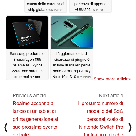
causa della carenza di
partenza di appena
chip globale
~US$205
06/14/2021
06/14/2021
Samsung produrrà lo
L'aggiornamento di
Snapdragon 895
sicurezza di giugno è
insieme all'Exynos
in fase di roll out per le
2200, che saranno
serie Samsung Galaxy
entrambi a 4nm
Note 10 e S10
06/11/2021
Show more articles
06/14/2021
Previous article
Next article
Realme accenna al
Il presunto numero di
lancio di un tablet di
modello del SoC
prima generazione al
personalizzato di
⟨
⟩
suo prossimo evento
Nintendo Switch Pro
globale
indica un chip che