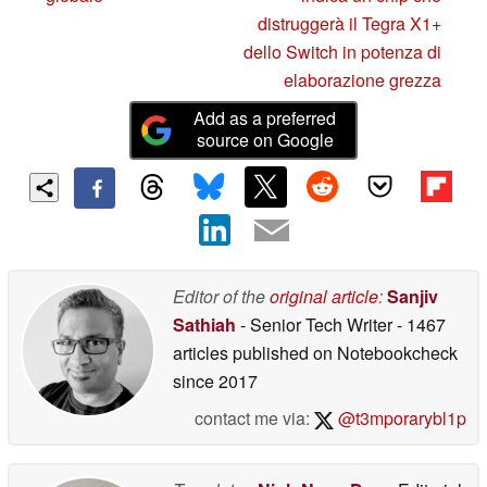
distruggerà il Tegra X1+
dello Switch in potenza di
elaborazione grezza
Add as a preferred
source on Google
Editor of the
original article
:
Sanjiv
Sathiah
- Senior Tech Writer
- 1467
articles published on Notebookcheck
since 2017
contact me via:
@t3mporarybl1p