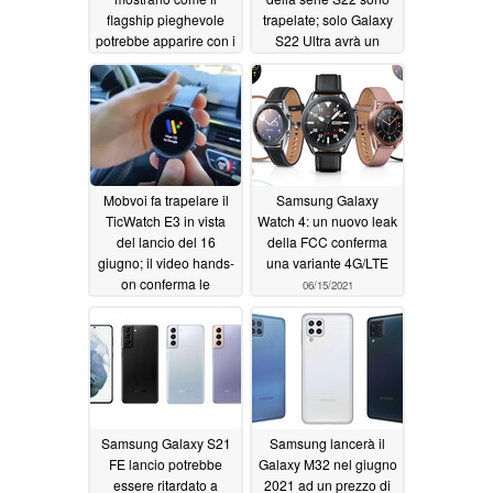
flagship pieghevole
trapelate; solo Galaxy
potrebbe apparire con i
S22 Ultra avrà un
bordi piatti
pannello posteriore in
06/17/2021
vetro
06/15/2021
Mobvoi fa trapelare il
Samsung Galaxy
TicWatch E3 in vista
Watch 4: un nuovo leak
del lancio del 16
della FCC conferma
giugno; il video hands-
una variante 4G/LTE
on conferma le
06/15/2021
specifiche
06/15/2021
Samsung Galaxy S21
Samsung lancerà il
FE lancio potrebbe
Galaxy M32 nel giugno
essere ritardato a
2021 ad un prezzo di