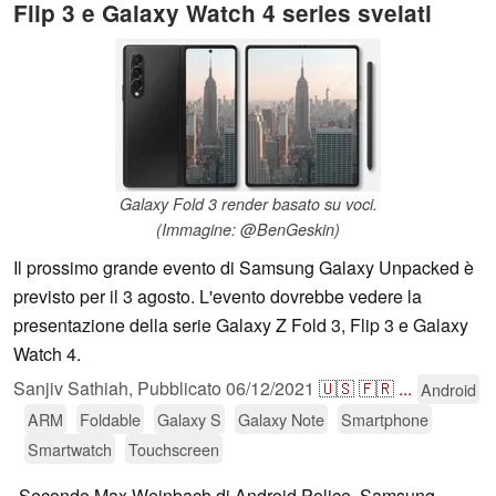
Flip 3 e Galaxy Watch 4 series svelati
Galaxy Fold 3 render basato su voci.
(Immagine: @BenGeskin)
Il prossimo grande evento di Samsung Galaxy Unpacked è
previsto per il 3 agosto. L'evento dovrebbe vedere la
presentazione della serie Galaxy Z Fold 3, Flip 3 e Galaxy
Watch 4.
Sanjiv Sathiah,
Pubblicato
06/12/2021
🇺🇸
🇫🇷
...
Android
ARM
Foldable
Galaxy S
Galaxy Note
Smartphone
Smartwatch
Touchscreen
Secondo Max Weinbach di Android Police, Samsung