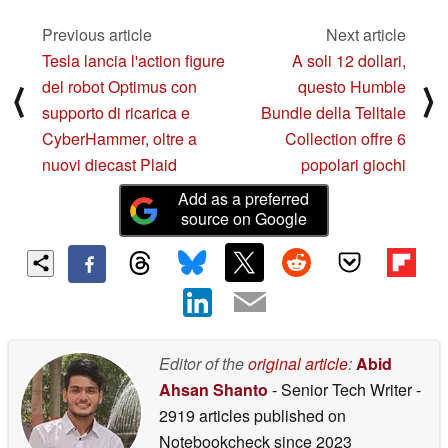
creatori
11/08/2024
11/08/2024
Previous article
Next article
Tesla lancia l'action figure
A soli 12 dollari,
del robot Optimus con
questo Humble
⟨
⟩
supporto di ricarica e
Bundle della Telltale
CyberHammer, oltre a
Collection offre 6
nuovi diecast Plaid
popolari giochi
Add as a preferred
source on Google
Editor of the
original article
:
Abid
Ahsan Shanto
- Senior Tech Writer
-
2919 articles published on
Notebookcheck
since 2023