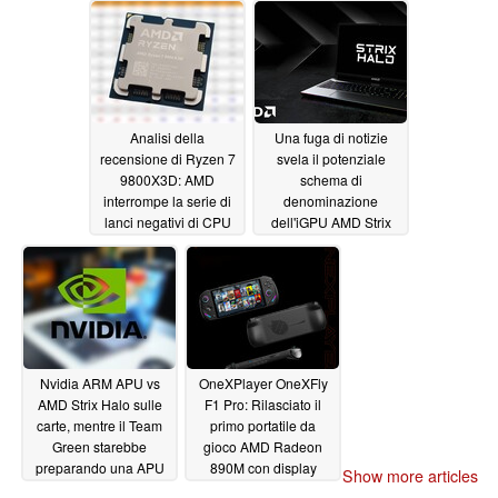
fuga di notizie
11/25/2024
11/24/2024
Analisi della
Una fuga di notizie
recensione di Ryzen 7
svela il potenziale
9800X3D: AMD
schema di
interrompe la serie di
denominazione
lanci negativi di CPU
dell'iGPU AMD Strix
con la CPU da gioco
Halo
11/10/2024
più veloce di sempre
11/11/2024
Nvidia ARM APU vs
OneXPlayer OneXFly
AMD Strix Halo sulle
F1 Pro: Rilasciato il
carte, mentre il Team
primo portatile da
Green starebbe
gioco AMD Radeon
preparando una APU
890M con display
Show more articles
per i giocatori e i
OLED da 144 Hz