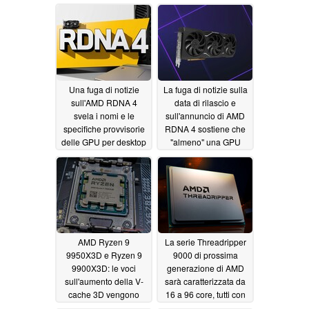
8050S su PassMark
denominazione
12/25/2024
12/23/2024
Una fuga di notizie
La fuga di notizie sulla
sull'AMD RDNA 4
data di rilascio e
svela i nomi e le
sull'annuncio di AMD
specifiche provvisorie
RDNA 4 sostiene che
delle GPU per desktop
"almeno" una GPU
e laptop che verranno
della serie RX 8000 di
lanciate al CES 2025
prossima generazione
verrà lanciata a
12/23/2024
gennaio
11/27/2024
AMD Ryzen 9
La serie Threadripper
9950X3D e Ryzen 9
9000 di prossima
9900X3D: le voci
generazione di AMD
sull'aumento della V-
sarà caratterizzata da
cache 3D vengono
16 a 96 core, tutti con
smentite da una nuova
un TDP di 350W