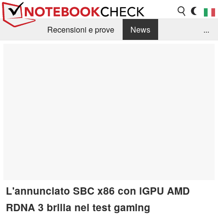
Recensioni e prove
News
...
Raccolta di recensioni
Info Techniche / Tips
Guida agli acquisti
Search
Contact
L'annunciato SBC x86 con iGPU AMD
RDNA 3 brilla nei test gaming