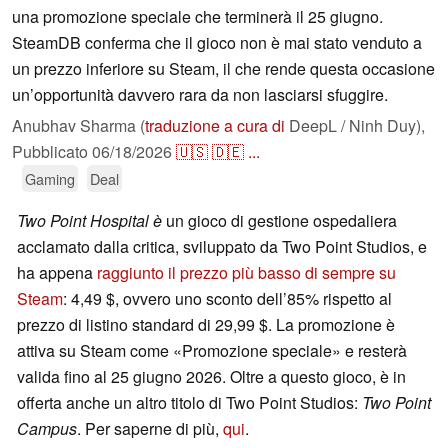
una promozione speciale che terminerà il 25 giugno.
SteamDB conferma che il gioco non è mai stato venduto a
un prezzo inferiore su Steam, il che rende questa occasione
un’opportunità davvero rara da non lasciarsi sfuggire.
Anubhav Sharma (
traduzione a cura di
DeepL / Ninh Duy),
Pubblicato
06/18/2026
🇺🇸
🇩🇪
...
Gaming
Deal
Two Point Hospital è
un gioco di gestione ospedaliera
acclamato dalla critica, sviluppato da Two Point Studios, e
ha appena
raggiunto il prezzo più basso di sempre su
Steam
: 4,49 $, ovvero uno sconto dell’85% rispetto al
prezzo di listino standard di 29,99 $. La promozione è
attiva su Steam come «Promozione speciale» e resterà
valida fino al 25 giugno 2026. Oltre a questo gioco, è in
offerta anche un altro titolo di Two Point Studios:
Two Point
Campus
. Per saperne di più,
qui
.