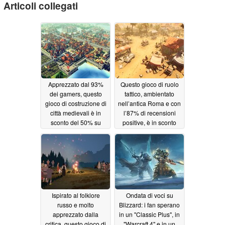
Articoli collegati
Apprezzato dal 93%
Questo gioco di ruolo
dei gamers, questo
tattico, ambientato
gioco di costruzione di
nell’antica Roma e con
città medievali è in
l’87% di recensioni
sconto del 50% su
positive, è in sconto
Steam
dell’80% su Steam
06/22/2026
06/20/2026
Ispirato al folklore
Ondata di voci su
russo e molto
Blizzard: i fan sperano
apprezzato dalla
in un "Classic Plus", in
critica, questo gioco di
"Warcraft 4" e in un