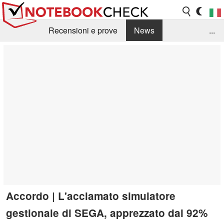
Recensioni e prove
News
...
Raccolta di recensioni
Info Techniche / Tips
Guida agli acquisti
Search
Contact
Accordo | L'acclamato simulatore
gestionale di SEGA, apprezzato dal 92%