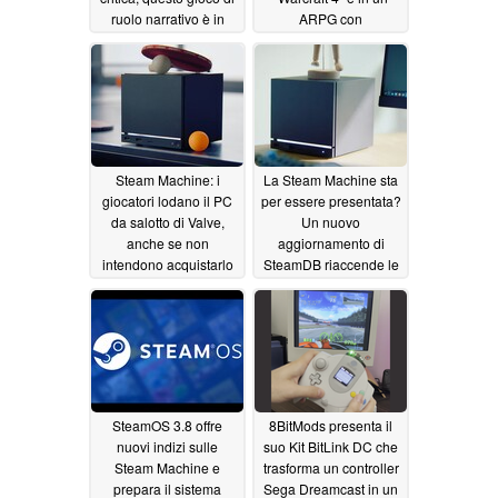
ruolo narrativo è in
ARPG con
sconto del 66% su
protagonista Arthas
Steam
06/19/2026
06/18/2026
Steam Machine: i
La Steam Machine sta
giocatori lodano il PC
per essere presentata?
da salotto di Valve,
Un nuovo
anche se non
aggiornamento di
intendono acquistarlo
SteamDB riaccende le
speculazioni
06/18/2026
06/18/2026
SteamOS 3.8 offre
8BitMods presenta il
nuovi indizi sulle
suo Kit BitLink DC che
Steam Machine e
trasforma un controller
prepara il sistema
Sega Dreamcast in un