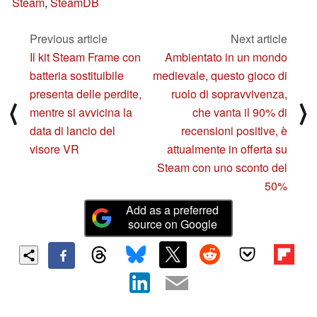
Steam
,
SteamDB
Previous article
Next article
Il kit Steam Frame con
Ambientato in un mondo
batteria sostituibile
medievale, questo gioco di
presenta delle perdite,
ruolo di sopravvivenza,
⟨
⟩
mentre si avvicina la
che vanta il 90% di
data di lancio del
recensioni positive, è
visore VR
attualmente in offerta su
Steam con uno sconto del
50%
Add as a preferred
source on Google