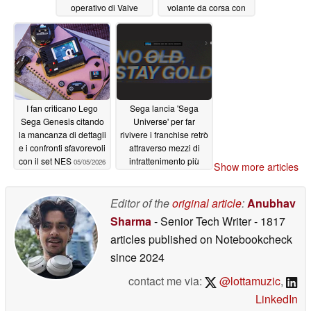
operativo di Valve
volante da corsa con
all’arrivo di ulteriori
controllo del
dispositivi portatili
movimento
05/06/2026
06/18/2026
I fan criticano Lego
Sega lancia 'Sega
Sega Genesis citando
Universe' per far
la mancanza di dettagli
rivivere i franchise retrò
e i confronti sfavorevoli
attraverso mezzi di
con il set NES
intrattenimento più
05/05/2026
Show more articles
ampi
04/26/2026
Editor of the
original article
:
Anubhav
Sharma
- Senior Tech Writer
- 1817
articles published on Notebookcheck
since 2024
contact me via:
@lottamuzic
,
LinkedIn