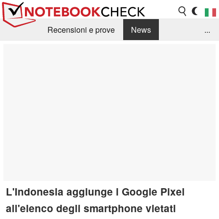
Recensioni e prove
News
...
Raccolta di recensioni
Info Techniche / Tips
Guida agli acquisti
Search
Contact
L'Indonesia aggiunge i Google Pixel
all'elenco degli smartphone vietati