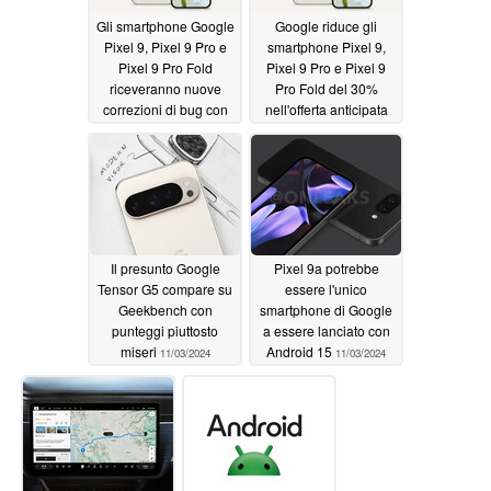
Gli smartphone Google
Google riduce gli
Pixel 9, Pixel 9 Pro e
smartphone Pixel 9,
Pixel 9 Pro Fold
Pixel 9 Pro e Pixel 9
riceveranno nuove
Pro Fold del 30%
correzioni di bug con
nell'offerta anticipata
gli aggiornamenti
del Black Friday
software di novembre
11/05/2024
11/07/2024
Il presunto Google
Pixel 9a potrebbe
Tensor G5 compare su
essere l'unico
Geekbench con
smartphone di Google
punteggi piuttosto
a essere lanciato con
miseri
Android 15
11/03/2024
11/03/2024