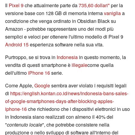
Il
Pixel 9
che attualmente parte da
735,60 dollari
per la
versione base con 128 GB di memoria interna
vaniglia
a
condizione che venga ordinato in Obsidian Black su
Amazon - potrebbe rappresentare uno dei modi più
semplici e veloci per ottenere l'ultimo modello di Pixel 9
Android 15
esperienza software nella sua vita.
Purtroppo, se si trova in
Indonesia
in questo momento, la
vendita di questi smartphone è
illegale
come quella
dell'ultimo
iPhone 16
serie.
Come Apple,
Google
sembra aver violato i requisiti legali
di
https://english.kontan.co.id/news/indonesia-bans-sales-
of-google-smartphones-days-after-blocking-apples-
iphone-16
che richiedono che i dispositivi elettronici in uso
in Indonesia siano realizzati con almeno il 40% del
"
contenuto locale
", che potrebbe consistere nella
produzione o nello sviluppo di software all'interno del