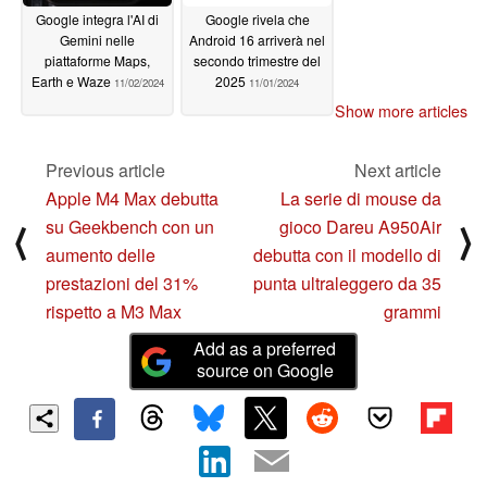
Google integra l'AI di
Google rivela che
Gemini nelle
Android 16 arriverà nel
piattaforme Maps,
secondo trimestre del
Earth e Waze
2025
11/02/2024
11/01/2024
Show more articles
Previous article
Next article
Apple M4 Max debutta
La serie di mouse da
su Geekbench con un
gioco Dareu A950Air
⟨
⟩
aumento delle
debutta con il modello di
prestazioni del 31%
punta ultraleggero da 35
rispetto a M3 Max
grammi
Add as a preferred
source on Google