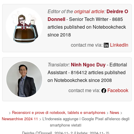
Editor of the
original article
:
Deirdre O
Donnell
- Senior Tech Writer
- 8685
articles published on Notebookcheck
since 2018
contact me via:
LinkedIn
Translator:
Ninh Ngoc Duy
- Editorial
Assistant
- 816412 articles published
on Notebookcheck
since 2008
contact me via:
Facebook
>
Recensioni e prove di notebook, tablets e smartphones
>
News
>
Newsarchive 2024 11
> L'Indonesia aggiunge i Google Pixel all'elenco degli
smartphone vietati
Deirdre O'Donnell, 2024-11- 2 (Update: 2024-11- 2)