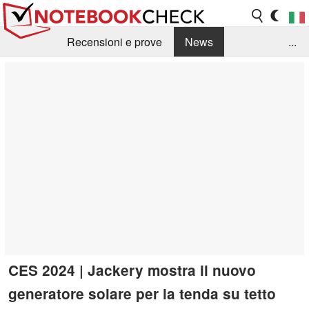
Recensioni e prove
News
...
Raccolta di recensioni
Info Techniche / Tips
Guida agli acquisti
Search
Contact
CES 2024 | Jackery mostra il nuovo
generatore solare per la tenda su tetto