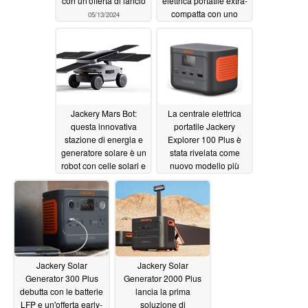
con un'offerta di lancio
elettrica portatile extra-
compatta con uno
05/13/2024
sconto di 230 dollari
04/04/2024
Jackery Mars Bot:
La centrale elettrica
questa innovativa
portatile Jackery
stazione di energia e
Explorer 100 Plus è
generatore solare è un
stata rivelata come
robot con celle solari e
nuovo modello più
tracciamento
piccolo
01/07/2024
10/31/2023
Jackery Solar
Jackery Solar
Generator 300 Plus
Generator 2000 Plus
debutta con le batterie
lancia la prima
LFP e un'offerta early-
soluzione di