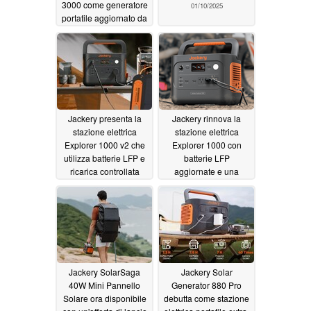
3000 come generatore
01/10/2025
portatile aggiornato da
3 kWh
05/08/2025
Jackery presenta la
Jackery rinnova la
stazione elettrica
stazione elettrica
Explorer 1000 v2 che
Explorer 1000 con
utilizza batterie LFP e
batterie LFP
ricarica controllata
aggiornate e una
dall'AI
ricarica più veloce
08/25/2024
05/24/2024
Jackery SolarSaga
Jackery Solar
40W Mini Pannello
Generator 880 Pro
Solare ora disponibile
debutta come stazione