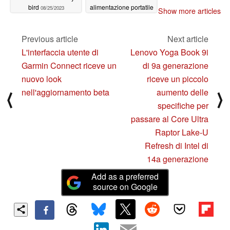
bird
alimentazione portatile
08/25/2023
Show more articles
da 6.000 W del
marchio
06/14/2023
Previous article
Next article
L'interfaccia utente di
Lenovo Yoga Book 9i
Garmin Connect riceve un
di 9a generazione
nuovo look
riceve un piccolo
nell'aggiornamento beta
aumento delle
⟨
⟩
specifiche per
passare al Core Ultra
Raptor Lake-U
Refresh di Intel di
14a generazione
Add as a preferred
source on Google