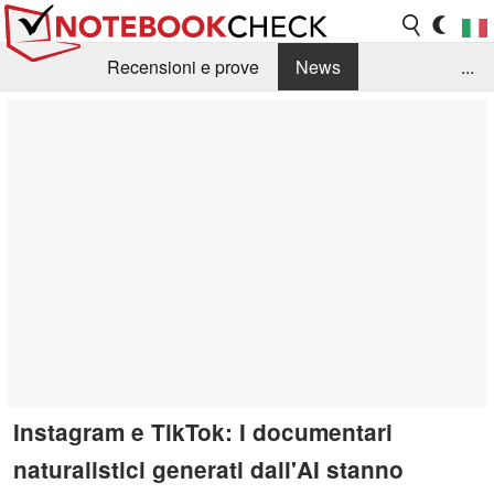
Recensioni e prove
News
...
Raccolta di recensioni
Info Techniche / Tips
Guida agli acquisti
Search
Contact
Instagram e TikTok: I documentari
naturalistici generati dall'AI stanno