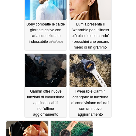
Sony combatte le calde
Lumia presenta il
giornate estive con
"wearable per il fitness
l'aria condizionata
più piccolo del mondo"
indossabile
- orecchini che pesano
05/12/2026
meno di un grammo
04/28/2026
Garmin offre nuove
I wearable Garmin
funzioni di immersione
ottengono la funzione
agli indossabili
di condivisione dei dati
nell'ultimo
con un nuovo
aggiornamento
aggiornamento
04/23/2026
04/21/2026