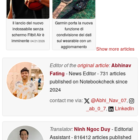
Il lancio del nuovo
Garmin porta la nuova
indossabile senza
funzione di
schermo Fitbit Air è
condivisione dei dati
imminente
sul wearable con un
04/21/2026
aggiornamento
Show more articles
04/19/2026
Editor of the
original article
:
Abhinav
Fating
- News Editor
- 731 articles
published on Notebookcheck
since
2024
contact me via:
@Abhi_Nav_07
,
_ab_0_7
,
LinkedIn
Translator:
Ninh Ngoc Duy
- Editorial
Assistant
- 816412 articles published