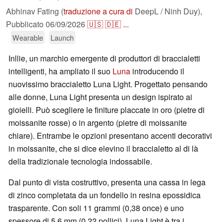
Abhinav Fating (
traduzione a cura di
DeepL / Ninh Duy),
Pubblicato
06/09/2026
🇺🇸
🇩🇪
...
Wearable
Launch
Inllie, un marchio emergente di produttori di braccialetti
intelligenti, ha ampliato il suo
Luna
introducendo il
nuovissimo braccialetto Luna Light. Progettato pensando
alle donne, Luna Light presenta un design ispirato ai
gioielli. Può scegliere le finiture placcate in oro (pietre di
moissanite rosse) o in argento (pietre di moissanite
chiare). Entrambe le opzioni presentano accenti decorativi
in moissanite, che si dice elevino il braccialetto al di là
della tradizionale tecnologia indossabile.
Dal punto di vista costruttivo, presenta una cassa in lega
di zinco completata da un fondello in resina epossidica
trasparente. Con soli 11 grammi (0,38 once) e uno
spessore di 5,6 mm (0,22 pollici), Luna Light è tra i