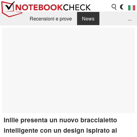
Recensioni e prove
News
...
Raccolta di recensioni
Info Techniche / Tips
Guida agli acquisti
Search
Contact
Inllie presenta un nuovo braccialetto
intelligente con un design ispirato ai