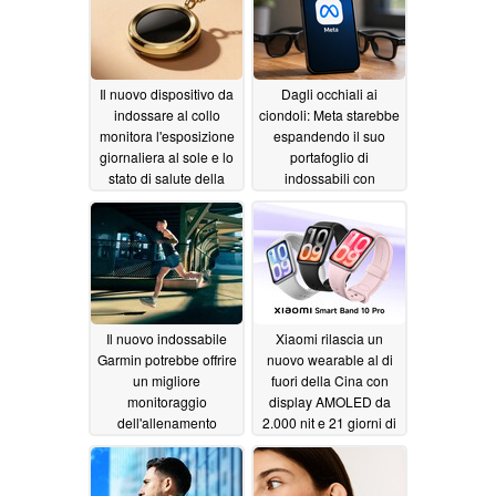
Il nuovo dispositivo da
Dagli occhiali ai
indossare al collo
ciondoli: Meta starebbe
monitora l'esposizione
espandendo il suo
giornaliera al sole e lo
portafoglio di
stato di salute della
indossabili con
pelle
intelligenza artificiale
06/15/2026
06/02/2026
Il nuovo indossabile
Xiaomi rilascia un
Garmin potrebbe offrire
nuovo wearable al di
un migliore
fuori della Cina con
monitoraggio
display AMOLED da
dell'allenamento
2.000 nit e 21 giorni di
durata della batteria
06/02/2026
05/26/2026