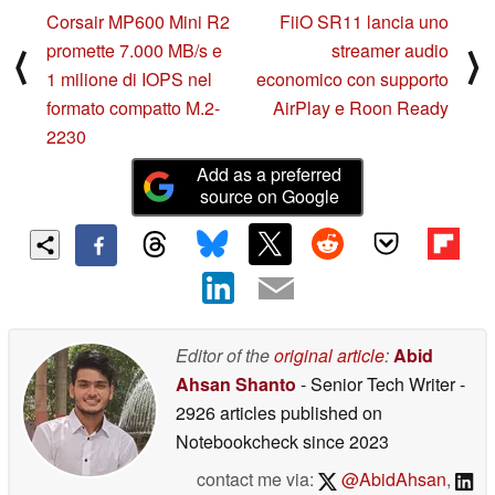
Corsair MP600 Mini R2
FiiO SR11 lancia uno
promette 7.000 MB/s e
streamer audio
⟨
⟩
1 milione di IOPS nel
economico con supporto
formato compatto M.2-
AirPlay e Roon Ready
2230
Add as a preferred
source on Google
Editor of the
original article
:
Abid
Ahsan Shanto
- Senior Tech Writer
-
2926 articles published on
Notebookcheck
since 2023
contact me via:
@AbidAhsan
,