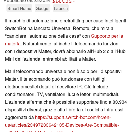
Pubblicato
06/22/2024
🇺🇸
🇫🇷
...
Smart Home
Gadget
Launch
Il marchio di automazione e retrofitting per case intelligenti
SwitchBot ha lanciato Universal Remote, che mira a
"cambiare l'automazione della casa" con
Supporto per la
materia
. Naturalmente, affinché il telecomando funzioni
con i dispositivi Matter, dovrà abbinarlo all'Hub 2 o all'Hub
Mini dell'azienda, entrambi abilitati a Matter.
Ma il telecomando universale non è solo per i dispositivi
Matter. Il telecomando può funzionare con tutti gli
elettrodomestici dotati di ricevitore IR. Ciò include
condizionatori, TV, ventilatori, luci e lettori multimediali.
L'azienda afferma che è possibile supportare fino a 83.934
dispositivi diversi, grazie alla libreria di codici a infrarossi
aggiornata da
https://support.switch-bot.com/hc/en-
us/articles/23497233642135-Devices-Are-Compatible-