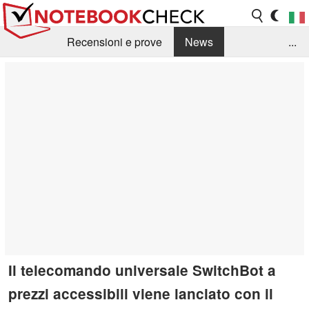
Recensioni e prove
News
...
Raccolta di recensioni
Info Techniche / Tips
Guida agli acquisti
Search
Contact
Il telecomando universale SwitchBot a
prezzi accessibili viene lanciato con il