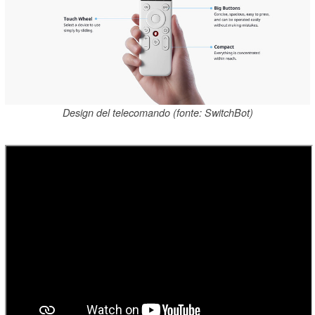
Design del telecomando (fonte: SwitchBot)