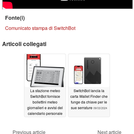
Fonte(i)
Comunicato stampa di SwitchBot
Articoli collegati
La stazione meteo
SwitchBot lancia la
SwitchBot fornisce
carta Wallet Finder che
bollettini meteo
funge da chiave per le
giornalieri e avvisi del
sue serrature
09/03/2024
calendario personale
con il controllo della
casa intelligente
Previous article
Next article
06/03/2026