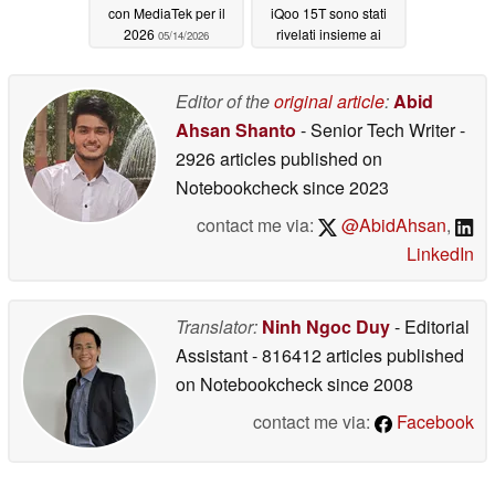
con MediaTek per il
iQoo 15T sono stati
2026
rivelati insieme ai
05/14/2026
dettagli principali
05/14/2026
Editor of the
original article
:
Abid
Ahsan Shanto
- Senior Tech Writer
-
2926 articles published on
Notebookcheck
since 2023
contact me via:
@AbidAhsan
,
LinkedIn
Translator:
Ninh Ngoc Duy
- Editorial
Assistant
- 816412 articles published
on Notebookcheck
since 2008
contact me via:
Facebook