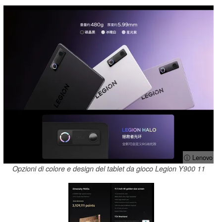
ⓘ Lenovo
Opzioni di colore e design del tablet da gioco Legion Y900 11