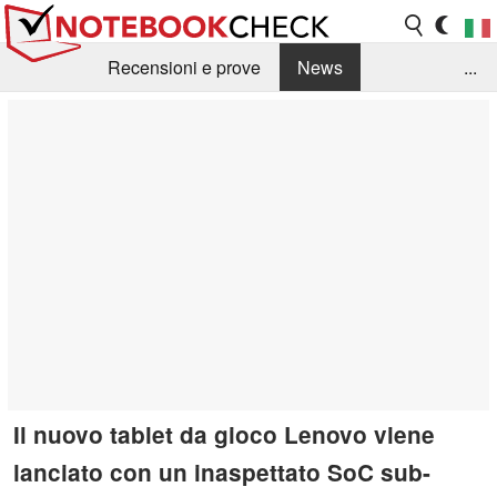
Recensioni e prove
News
...
Raccolta di recensioni
Info Techniche / Tips
Guida agli acquisti
Search
Contact
Il nuovo tablet da gioco Lenovo viene
lanciato con un inaspettato SoC sub-