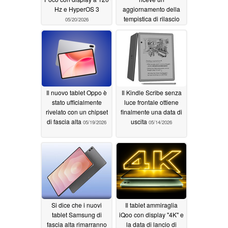
Hz e HyperOS 3
aggiornamento della
tempistica di rilascio
05/20/2026
05/19/2026
Il nuovo tablet Oppo è
Il Kindle Scribe senza
stato ufficialmente
luce frontale ottiene
rivelato con un chipset
finalmente una data di
di fascia alta
uscita
05/19/2026
05/14/2026
Si dice che i nuovi
Il tablet ammiraglia
tablet Samsung di
iQoo con display "4K" e
fascia alta rimarranno
la data di lancio di