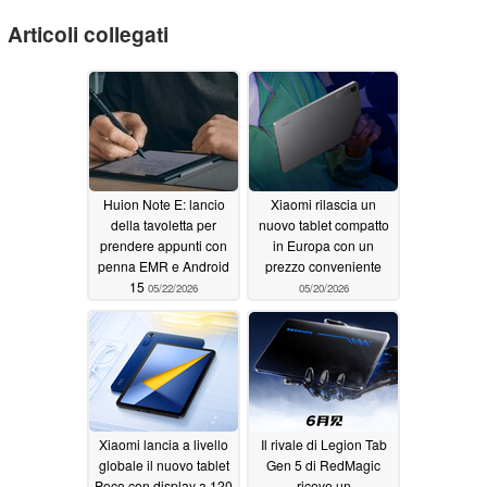
Articoli collegati
Huion Note E: lancio
Xiaomi rilascia un
della tavoletta per
nuovo tablet compatto
prendere appunti con
in Europa con un
penna EMR e Android
prezzo conveniente
15
05/22/2026
05/20/2026
Xiaomi lancia a livello
Il rivale di Legion Tab
globale il nuovo tablet
Gen 5 di RedMagic
Poco con display a 120
riceve un