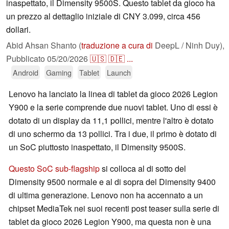
inaspettato, il Dimensity 9500S. Questo tablet da gioco ha
un prezzo al dettaglio iniziale di CNY 3.099, circa 456
dollari.
Abid Ahsan Shanto (
traduzione a cura di
DeepL / Ninh Duy),
Pubblicato
05/20/2026
🇺🇸
🇩🇪
...
Android
Gaming
Tablet
Launch
Lenovo ha lanciato la linea di tablet da gioco 2026 Legion
Y900 e la serie comprende due nuovi tablet. Uno di essi è
dotato di un display da 11,1 pollici, mentre l'altro è dotato
di uno schermo da 13 pollici. Tra i due, il primo è dotato di
un SoC piuttosto inaspettato, il Dimensity 9500S.
Questo SoC sub-flagship
si colloca al di sotto del
Dimensity 9500 normale e al di sopra del Dimensity 9400
di ultima generazione. Lenovo non ha accennato a un
chipset MediaTek nei suoi recenti post teaser sulla serie di
tablet da gioco 2026 Legion Y900, ma questa non è una