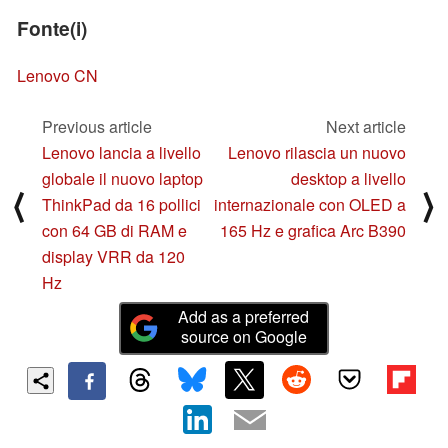
Fonte(i)
Lenovo CN
Previous article
Next article
Lenovo lancia a livello
Lenovo rilascia un nuovo
globale il nuovo laptop
desktop a livello
⟨
⟩
ThinkPad da 16 pollici
internazionale con OLED a
con 64 GB di RAM e
165 Hz e grafica Arc B390
display VRR da 120
Hz
Add as a preferred
source on Google