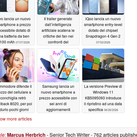
vo lancia un nuovo
Il trailer generato
iQoo lancia un nuovo
artphone a prezzo
dall’intelligenza
smartphone entry-level
cessibile dotato di
artificiale scatena le
dotato del chipset
na batteria da ben
critiche dei fan nei
Snapdragon 4 Gen 2
.100 mAh
confronti del
07/07/2026
07/03/2026
Commodore Callback
8020, proprio mentre
viene applicato un
taglio di prezzo
07/04/2026
mmodore difende il
Samsung lancia un
La versione Preview di
ezzo del cellulare a
nuovo smartphone a
Windows 11
conchiglia retrò
prezzo accessibile con
KB5095093 introduce
lback 8020, per poi
sei anni di
il ripristino ad una data
idurlo pochi giorni
aggiornamenti
specifica
06/26/2026
dopo
software
06/26/2026
06/26/2026
ow more articles
cle
:
Marcus Herbrich
- Senior Tech Writer
- 762 articles publi