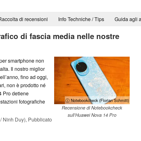
Raccolta di recensioni
Info Techniche / Tips
Guida agli a
afico di fascia media nelle nostre
tà per smartphone non
ta. Il nostro miglior
ll’anno, fino ad oggi,
ari, non è prodotto né
 Pro detiene
ⓘ Notebookcheck (Florian Schmitt)
estazioni fotografiche
Recensione di Notebookcheck
sull’Huawei Nova 14 Pro
/ Ninh Duy),
Pubblicato