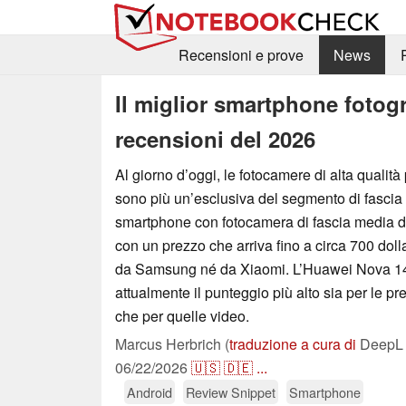
Recensioni e prove
News
Il miglior smartphone fotogr
recensioni del 2026
Al giorno d’oggi, le fotocamere di alta quali
sono più un’esclusiva del segmento di fascia al
smartphone con fotocamera di fascia media de
con un prezzo che arriva fino a circa 700 doll
da Samsung né da Xiaomi. L’Huawei Nova 14
attualmente il punteggio più alto sia per le pr
che per quelle video.
Marcus Herbrich (
traduzione a cura di
DeepL 
06/22/2026
🇺🇸
🇩🇪
...
Android
Review Snippet
Smartphone