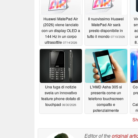
Huawei MatePad Air
Il nuovissimo Huawei
Vi
(2026) viene lanciato
MatePad Air sarà
sm
con un display OLED a
presto disponibile in
ac
144 Hz in un corpo
tutto il mondo
u
07/10/2026
ultrasottile
8
07/14/2026
Una fuga di notizie
L'HMD Asha 305 si
Co
svela un innovativo
presenta come un
pr
feature phone dotato di
telefono touchscreen
touchpad
compatto e
Cal
06/30/2026
potenzialmente
r
economico
06/26/2026
Sh
Editor of the
original arti