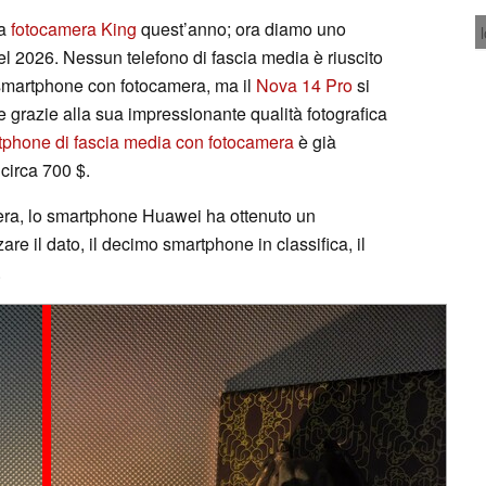
va
fotocamera King
quest’anno; ora diamo uno
l 2026. Nessun telefono di fascia media è riuscito
 smartphone con fotocamera, ma il
Nova 14 Pro
si
 grazie alla sua impressionante qualità fotografica
tphone di fascia media con fotocamera
è già
circa 700 $.
mera, lo smartphone Huawei ha ottenuto un
re il dato, il decimo smartphone in classifica, il
.