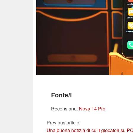
Fonte/i
Recensione:
Nova 14 Pro
Previous article
Una buona notizia di cui i giocatori su P