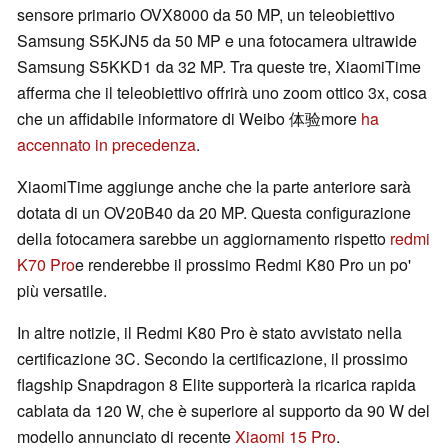
sensore primario OVX8000 da 50 MP, un teleobiettivo
Samsung S5KJN5 da 50 MP e una fotocamera ultrawide
Samsung S5KKD1 da 32 MP. Tra queste tre, XiaomiTime
afferma che il teleobiettivo offrirà uno zoom ottico 3x, cosa
che un affidabile informatore di Weibo 体验more
ha
accennato in precedenza
.
XiaomiTime aggiunge anche che la parte anteriore sarà
dotata di un OV20B40 da 20 MP. Questa configurazione
della fotocamera sarebbe un aggiornamento rispetto
redmi
K70 Pro
e renderebbe il prossimo Redmi K80 Pro un po'
più versatile.
In altre notizie, il Redmi K80 Pro è stato avvistato nella
certificazione 3C. Secondo la certificazione, il prossimo
flagship Snapdragon 8 Elite supporterà la ricarica rapida
cablata da 120 W, che è superiore al supporto da 90 W del
modello annunciato di recente
Xiaomi 15 Pro
.