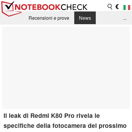
Recensioni e prove
News
...
Raccolta di recensioni
Info Techniche / Tips
Guida agli acquisti
Search
Contact
Il leak di Redmi K80 Pro rivela le
specifiche della fotocamera del prossimo