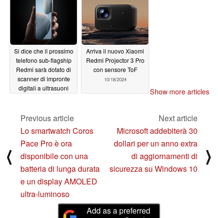
Si dice che il prossimo
Arriva il nuovo Xiaomi
telefono sub-flagship
Redmi Projector 3 Pro
Redmi sarà dotato di
con sensore ToF
scanner di impronte
10/18/2024
digitali a ultrasuoni
Show more articles
10/21/2024
Previous article
Next article
Lo smartwatch Coros
Microsoft addebiterà 30
Pace Pro è ora
dollari per un anno extra
⟨
⟩
disponibile con una
di aggiornamenti di
batteria di lunga durata
sicurezza su Windows 10
e un display AMOLED
ultra-luminoso
Add as a preferred