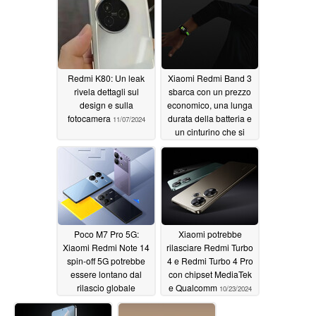
11/08/2024
Redmi K80: Un leak
Xiaomi Redmi Band 3
rivela dettagli sul
sbarca con un prezzo
design e sulla
economico, una lunga
fotocamera
durata della batteria e
11/07/2024
un cinturino che si
illumina al buio
10/31/2024
Poco M7 Pro 5G:
Xiaomi potrebbe
Xiaomi Redmi Note 14
rilasciare Redmi Turbo
spin-off 5G potrebbe
4 e Redmi Turbo 4 Pro
essere lontano dal
con chipset MediaTek
rilascio globale
e Qualcomm
10/23/2024
10/29/2024