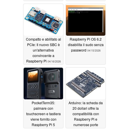
04/19/2026
Compatto e abilitato al
Raspberry Pi OS 6.2
PCIe: Il nuovo SBC è
disabilita il sudo senza
un'alternativa
password
04/15/2026
convincente a
Raspberry Pi
04/16/2026
PocketTerm35:
Arduino: la scheda da
palmare con
20 dollari offre la
touchscreen e tastiera
compatibilità con
viene fornito con
Raspberry Pi e
Raspberry Pi 5
numerose porte