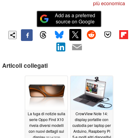
più economica
Add as a preferred
source on Google
Articoli collegati
La fuga di notizie sulla
CrowView Note 14:
serie Oppo Find X10
display portatile con
rivela diversi modelli
custodia per laptop per
con nuovi dettagli sul
Arduino, Raspberry Pi
display
5 e molti altri dispositivi
05/14/2026