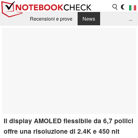
Recensioni e prove
News
...
Raccolta di recensioni
Info Techniche / Tips
Guida agli acquisti
Search
Contact
Il display AMOLED flessibile da 6,7 pollici
offre una risoluzione di 2.4K e 450 nit