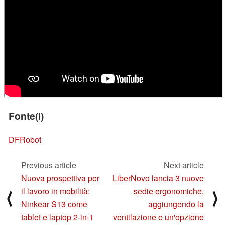
Fonte(i)
DFRobot
Previous article
Next article
Nuova prospettiva per
LiberNovo lancia 3 nuove
il lavoro in mobilità:
sedie ergonomiche,
⟨
⟩
Ninkear S13 come
aggiungendo la
tablet e laptop 2-in-1
ventilazione e un'opzione