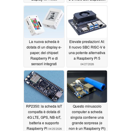
05/10/2026
La nuova scheda è
Elevate prestazioni AI:
dotata di un display e-
Il nuovo SBC RISC-V è
paper, del chipset
una potente alternativa
Raspberry Pi e di
a Raspberry Pi 5
sensori integrati
04/27/2026
05/06/2026
RP2350: la scheda IoT
Questo minuscolo
compatta è dotata di
computer a scheda
4G LTE, GPS, NB-IoT,
singola contiene una
batteria e supporto
grande sorpresa (e
Raspberry Pi
non è un Raspberry Pi)
04/25/2026