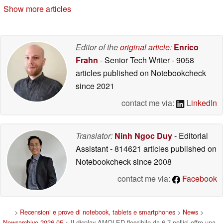
04/13/2026
04/07/2026
Show more articles
Editor of the
original article
:
Enrico
Frahn
- Senior Tech Writer
- 9058
articles published on Notebookcheck
since 2021
contact me via:
LinkedIn
Translator:
Ninh Ngoc Duy
- Editorial
Assistant
- 814621 articles published on
Notebookcheck
since 2008
contact me via:
Facebook
>
Recensioni e prove di notebook, tablets e smartphones
>
News
>
Newsarchive 2026 05
> Il display AMOLED flessibile da 6,7 pollici offre una