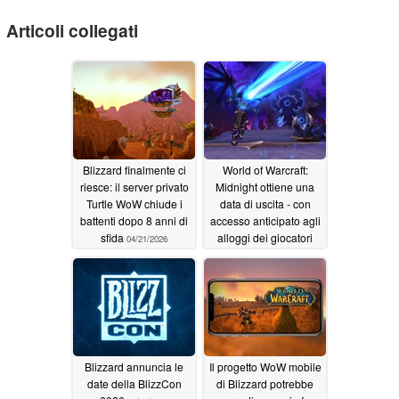
Articoli collegati
Blizzard finalmente ci
World of Warcraft:
riesce: il server privato
Midnight ottiene una
Turtle WoW chiude i
data di uscita - con
battenti dopo 8 anni di
accesso anticipato agli
sfida
alloggi dei giocatori
04/21/2026
12/03/2025
Blizzard annuncia le
Il progetto WoW mobile
date della BlizzCon
di Blizzard potrebbe