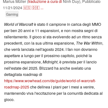
Marius Müller (
traduzione a cura di
Ninh Duy),
Pubblicato
11/21/2024
🇺🇸
🇩🇪
...
Gaming
World of Warcraft
è stato il campione in carica degli MMO
per ben 20 anni e 11 espansioni, e non mostra segni di
rallentamento. Il gioco si sta evolvendo ad un ritmo senza
precedenti, con la sua ultima espansione,
The War Within
,
che verrà lanciata nell'agosto 2024. I fan non dovranno
aspettare a lungo per il prossimo capitolo, poiché la
prossima espansione,
Midnight
, è prevista per il lancio
nell'estate del 2025. Blizzard ha anche svelato una
dettagliata roadmap di
https://www.wowhead.com/de/guide/world-of-warcraft-
roadmap-2025
che delinea i piani per i mesi a venire,
mantenendo viva l'eccitazione per la comunità dedicata al
gioco.