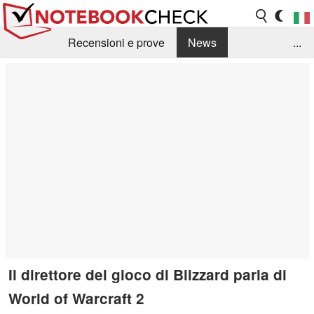
Recensioni e prove
News
...
Raccolta di recensioni
Info Techniche / Tips
Guida agli acquisti
Search
Contact
Il direttore del gioco di Blizzard parla di
World of Warcraft 2