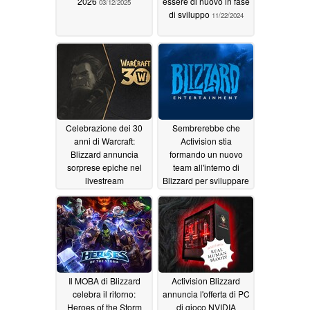
2026
essere di nuovo in fase
03/12/2025
di sviluppo
11/22/2024
Celebrazione dei 30
Sembrerebbe che
anni di Warcraft:
Activision stia
Blizzard annuncia
formando un nuovo
sorprese epiche nel
team all'interno di
livestream
Blizzard per sviluppare
dell'anniversario
giochi AA più piccoli
10/25/2024
08/04/2024
Il MOBA di Blizzard
Activision Blizzard
celebra il ritorno:
annuncia l'offerta di PC
Heroes of the Storm
di gioco NVIDIA