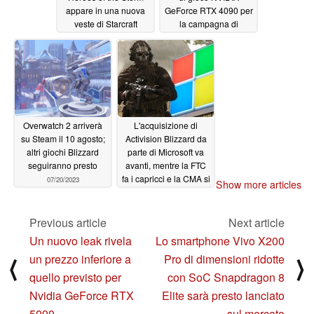
appare in una nuova
GeForce RTX 4090 per
veste di Starcraft
la campagna di
donazione di sangue
01/11/2024
di Diablo IV
10/23/2023
Overwatch 2 arriverà
L'acquisizione di
su Steam il 10 agosto;
Activision Blizzard da
altri giochi Blizzard
parte di Microsoft va
seguiranno presto
avanti, mentre la FTC
fa i capricci e la CMA si
07/20/2023
Show more articles
sgretola grazie agli
impegni per Call of
Duty
Previous article
Next article
07/12/2023
Un nuovo leak rivela
Lo smartphone Vivo X200
un prezzo inferiore a
Pro di dimensioni ridotte
⟨
⟩
quello previsto per
con SoC Snapdragon 8
Nvidia GeForce RTX
Elite sarà presto lanciato
5090
sul mercato