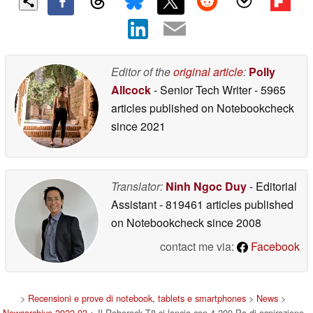
Editor of the
original article
:
Polly
Allcock
- Senior Tech Writer
- 5965
articles published on Notebookcheck
since 2021
Translator:
Ninh Ngoc Duy
- Editorial
Assistant
- 819461 articles published
on Notebookcheck
since 2008
contact me via:
Facebook
>
Recensioni e prove di notebook, tablets e smartphones
>
News
>
Newsarchive 2022 03
> Il Roborock T8 si lancia con 4.200 Pa di aspirazione