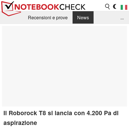
Recensioni e prove
News
...
Raccolta di recensioni
Info Techniche / Tips
Guida agli acquisti
Search
Contact
Il Roborock T8 si lancia con 4.200 Pa di
aspirazione