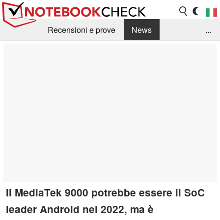
Recensioni e prove
News
...
Raccolta di recensioni
Info Techniche / Tips
Guida agli acquisti
Search
Contact
Il MediaTek 9000 potrebbe essere il SoC
leader Android nel 2022, ma è