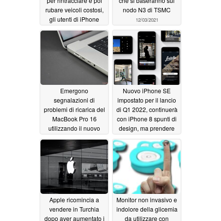
per rintracciare e poi
che si baseranno sul
rubare veicoli costosi,
nodo N3 di TSMC
gli utenti di iPhone
12/03/2021
dovrebbero essere
consapevoli di una
certa notifica di avviso
12/04/2021
Emergono
Nuovo iPhone SE
segnalazioni di
impostato per il lancio
problemi di ricarica del
di Q1 2022, continuerà
MacBook Pro 16
con iPhone 8 spunti di
utilizzando il nuovo
design, ma prendere
cavo MagSafe 3 di
un A15 e 5G
12/01/2021
Apple
12/01/2021
Apple ricomincia a
Monitor non invasivo e
vendere in Turchia
indolore della glicemia
dopo aver aumentato i
da utilizzare con