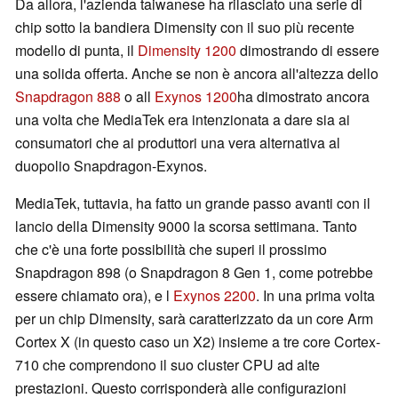
Da allora, l'azienda taiwanese ha rilasciato una serie di
chip sotto la bandiera Dimensity con il suo più recente
modello di punta, il
Dimensity 1200
dimostrando di essere
una solida offerta. Anche se non è ancora all'altezza dello
Snapdragon 888
o all
Exynos 1200
ha dimostrato ancora
una volta che MediaTek era intenzionata a dare sia ai
consumatori che ai produttori una vera alternativa al
duopolio Snapdragon-Exynos.
MediaTek, tuttavia, ha fatto un grande passo avanti con il
lancio della Dimensity 9000 la scorsa settimana. Tanto
che c'è una forte possibilità che superi il prossimo
Snapdragon 898 (o Snapdragon 8 Gen 1, come potrebbe
essere chiamato ora), e l
Exynos 2200
. In una prima volta
per un chip Dimensity, sarà caratterizzato da un core Arm
Cortex X (in questo caso un X2) insieme a tre core Cortex-
710 che comprendono il suo cluster CPU ad alte
prestazioni. Questo corrisponderà alle configurazioni