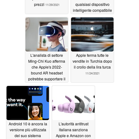
prezzi
qualsiasi dispositivo
11/29/2021
intelligente compatibile
nella pipeline Afon
11/29/2021
L'analista di settore
Apple ferma tutte le
Ming-Chi Kuo afferma
vendite in Turchia dopo
che Apple's 2022-
il crollo della lira turca
bound AR headset
11/24/2021
potrebbe supportare il
funzionamento
autonomo
11/26/2021
Android 10 è ancora la
L'autorità antitrust
versione più utilizzata
italiana sanziona
del suo sistema
Apple e Amazon con