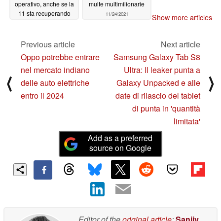
operativo, anche se la
multe multimilionarie
11 sta recuperando
11/24/2021
Show more articles
terreno
11/24/2021
Previous article
Next article
Oppo potrebbe entrare
Samsung Galaxy Tab S8
nel mercato indiano
Ultra: Il leaker punta a
⟨
⟩
delle auto elettriche
Galaxy Unpacked e alle
entro il 2024
date di rilascio del tablet
di punta in 'quantità
limitata'
Add as a preferred
source on Google
Editor of the
original article
:
Sanjiv