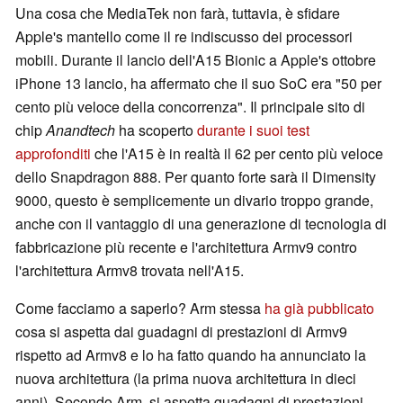
Una cosa che MediaTek non farà, tuttavia, è sfidare
Apple's mantello come il re indiscusso dei processori
mobili. Durante il lancio dell'A15 Bionic a Apple's ottobre
iPhone 13 lancio, ha affermato che il suo SoC era "50 per
cento più veloce della concorrenza". Il principale sito di
chip
Anandtech
ha scoperto
durante i suoi test
approfonditi
che l'A15 è in realtà il 62 per cento più veloce
dello Snapdragon 888. Per quanto forte sarà il Dimensity
9000, questo è semplicemente un divario troppo grande,
anche con il vantaggio di una generazione di tecnologia di
fabbricazione più recente e l'architettura Armv9 contro
l'architettura Armv8 trovata nell'A15.
Come facciamo a saperlo? Arm stessa
ha già pubblicato
cosa si aspetta dai guadagni di prestazioni di Armv9
rispetto ad Armv8 e lo ha fatto quando ha annunciato la
nuova architettura (la prima nuova architettura in dieci
anni). Secondo Arm, si aspetta guadagni di prestazioni