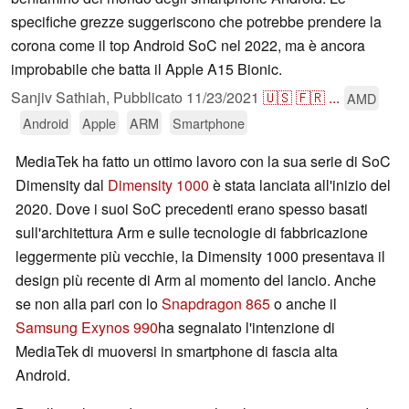
specifiche grezze suggeriscono che potrebbe prendere la
corona come il top Android SoC nel 2022, ma è ancora
improbabile che batta il Apple A15 Bionic.
Sanjiv Sathiah,
Pubblicato
11/23/2021
🇺🇸
🇫🇷
...
AMD
Android
Apple
ARM
Smartphone
MediaTek ha fatto un ottimo lavoro con la sua serie di SoC
Dimensity dal
Dimensity 1000
è stata lanciata all'inizio del
2020. Dove i suoi SoC precedenti erano spesso basati
sull'architettura Arm e sulle tecnologie di fabbricazione
leggermente più vecchie, la Dimensity 1000 presentava il
design più recente di Arm al momento del lancio. Anche
se non alla pari con lo
Snapdragon 865
o anche il
Samsung Exynos 990
ha segnalato l'intenzione di
MediaTek di muoversi in smartphone di fascia alta
Android.