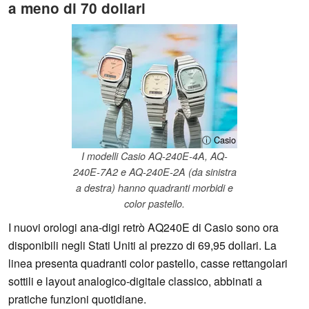
a meno di 70 dollari
ⓘ Casio
I modelli Casio AQ-240E-4A, AQ-
240E-7A2 e AQ-240E-2A (da sinistra
a destra) hanno quadranti morbidi e
color pastello.
I nuovi orologi ana-digi retrò AQ240E di Casio sono ora
disponibili negli Stati Uniti al prezzo di 69,95 dollari. La
linea presenta quadranti color pastello, casse rettangolari
sottili e layout analogico-digitale classico, abbinati a
pratiche funzioni quotidiane.