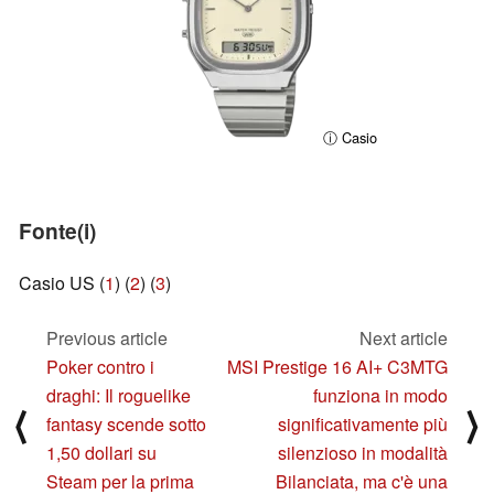
ⓘ Casio
Fonte(i)
Casio US (
1
) (
2
) (
3
)
Previous article
Next article
Poker contro i
MSI Prestige 16 AI+ C3MTG
draghi: Il roguelike
funziona in modo
⟨
⟩
fantasy scende sotto
significativamente più
1,50 dollari su
silenzioso in modalità
Steam per la prima
Bilanciata, ma c'è una