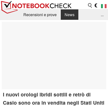
Recensioni e prove
News
...
Raccolta di recensioni
Info Techniche / Tips
Guida agli acquisti
Search
Contact
I nuovi orologi ibridi sottili e retrò di
Casio sono ora in vendita negli Stati Uniti