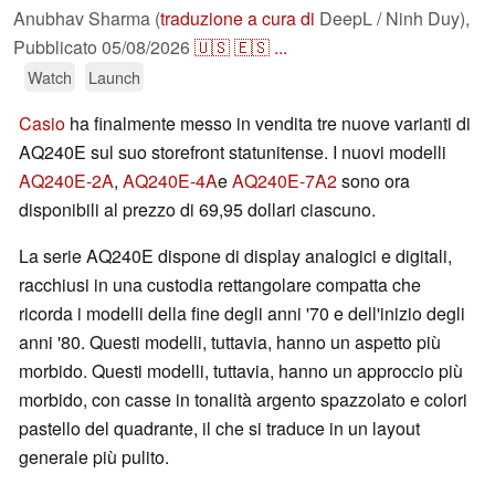
Anubhav Sharma (
traduzione a cura di
DeepL / Ninh Duy),
Pubblicato
05/08/2026
🇺🇸
🇪🇸
...
Watch
Launch
Casio
ha finalmente messo in vendita tre nuove varianti di
AQ240E sul suo storefront statunitense. I nuovi modelli
AQ240E-2A
,
AQ240E-4A
e
AQ240E-7A2
sono ora
disponibili al prezzo di 69,95 dollari ciascuno.
La serie AQ240E dispone di display analogici e digitali,
racchiusi in una custodia rettangolare compatta che
ricorda i modelli della fine degli anni '70 e dell'inizio degli
anni '80. Questi modelli, tuttavia, hanno un aspetto più
morbido. Questi modelli, tuttavia, hanno un approccio più
morbido, con casse in tonalità argento spazzolato e colori
pastello del quadrante, il che si traduce in un layout
generale più pulito.