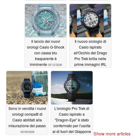
Il lancio dei nuovi
Il nuovo orologio di
orologi Casio G-Shock
Casio ispirato
con cassa blu
all'Occhio del Drago
trasparente è
Pro Trek brilla nelle
imminente
prime immagini IRL
05/12/2026
05/11/2026
Sono in vendita i nuovi
L'orologio Pro Trek di
orologi compatti di
Casio ispirato a
Casio abilitati alla
"Dragon-Eye" è stato
misurazione del passo
confermato per l'uscita
al di fuori del Giappone
05/09/2026
Show more articles