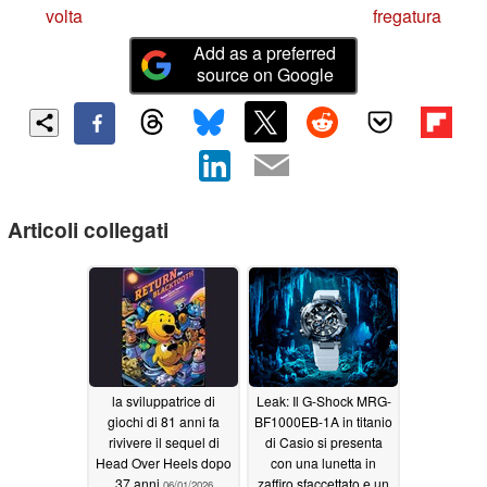
volta
fregatura
Add as a preferred
source on Google
Articoli collegati
la sviluppatrice di
Leak: Il G-Shock MRG-
giochi di 81 anni fa
BF1000EB-1A in titanio
rivivere il sequel di
di Casio si presenta
Head Over Heels dopo
con una lunetta in
37 anni
zaffiro sfaccettato e un
06/01/2026