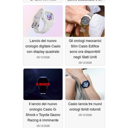
prezzo di 7.700 dollari
05/13/2026
Lancio del nuovo
Gli orologi meccanici
orologio digitale Casio
Slim Casio Edifice
con display quadrato
sono ora disponibili
negli Stati Uniti
05/12/2026
05/12/2026
Il lancio del nuovo
Casio lancia tre nuovi
orologio Casio G-
orologi ibridi rotondi
Shock x Toyota Gazoo
05/12/2026
Racing è imminente
05/12/2026