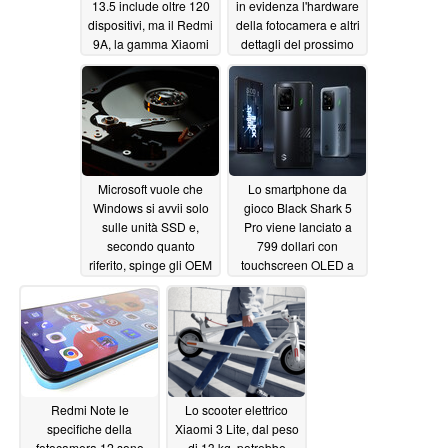
13.5 include oltre 120
in evidenza l'hardware
dispositivi, ma il Redmi
della fotocamera e altri
9A, la gamma Xiaomi
dettagli del prossimo
Mi 9 e la serie originale
modello Ultra più
Redmi Note 8 sono
economico di Xiaomi
stati lasciati fuori
06/13/2022
06/13/2022
Microsoft vuole che
Lo smartphone da
Windows si avvii solo
gioco Black Shark 5
sulle unità SSD e,
Pro viene lanciato a
secondo quanto
799 dollari con
riferito, spinge gli OEM
touchscreen OLED a
a liberarsi delle unità di
144 Hz, frequenza di
avvio HDD entro il
campionamento di 720
2023
Hz, raffreddamento a
06/11/2022
camera di vapore,
ricarica rapida a 120 W
e SoC Snapdragon 8
Gen 1 a 4 nm
06/11/2022
Redmi Note le
Lo scooter elettrico
specifiche della
Xiaomi 3 Lite, dal peso
fotocamera 12 sono
di 13 kg, potrebbe