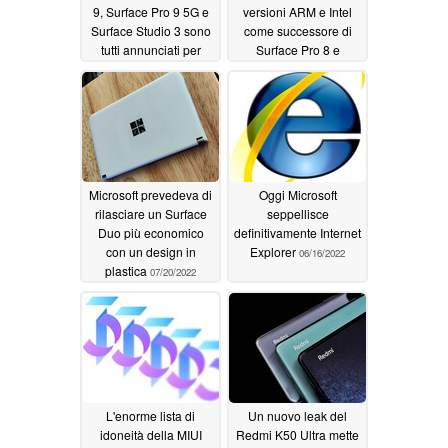
9, Surface Pro 9 5G e
versioni ARM e Intel
Surface Studio 3 sono
come successore di
tutti annunciati per
Surface Pro 8 e
l'evento autunnale
Surface Pro X
08/31/2022
dedicato all'hardware
09/06/2022
Microsoft prevedeva di
Oggi Microsoft
rilasciare un Surface
seppellisce
Duo più economico
definitivamente Internet
con un design in
Explorer
06/16/2022
plastica
07/20/2022
L'enorme lista di
Un nuovo leak del
idoneità della MIUI
Redmi K50 Ultra mette