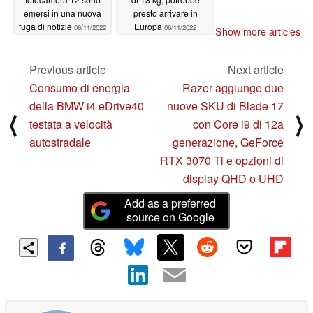
emersi in una nuova
presto arrivare in
fuga di notizie
Europa
06/11/2022
06/11/2022
Show more articles
Previous article
Next article
Consumo di energia
Razer aggiunge due
della BMW i4 eDrive40
nuove SKU di Blade 17
⟨
⟩
testata a velocità
con Core i9 di 12a
autostradale
generazione, GeForce
RTX 3070 Ti e opzioni di
display QHD o UHD
Add as a preferred
source on Google