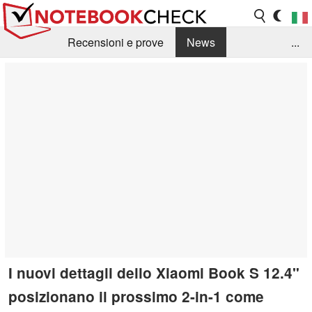
Recensioni e prove
News
...
Raccolta di recensioni
Info Techniche / Tips
Guida agli acquisti
Search
Contact
I nuovi dettagli dello Xiaomi Book S 12.4"
posizionano il prossimo 2-in-1 come